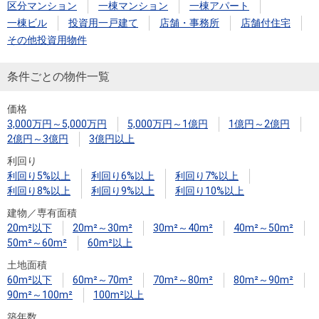
住まいと
ック）
購入ガイ
区分マンション
一棟マンション
一棟アパート
暮らしの
ド
一棟ビル
投資用一戸建て
店舗・事務所
店舗付住宅
税金の本
その他投資用物件
（電子ブ
条件ごとの物件一覧
ック）
価格
3,000万円～5,000万円
5,000万円～1億円
1億円～2億円
2億円～3億円
3億円以上
利回り
利回り5%以上
利回り6%以上
利回り7%以上
利回り8%以上
利回り9%以上
利回り10%以上
建物／専有面積
20m²以下
20m²～30m²
30m²～40m²
40m²～50m²
50m²～60m²
60m²以上
土地面積
60m²以下
60m²～70m²
70m²～80m²
80m²～90m²
90m²～100m²
100m²以上
築年数