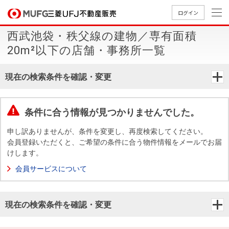
ログイン
西武池袋・秩父線の建物／専有面積
買いたい
20m²以下の店舗・事務所一覧
売りたい
現在の検索条件を確認・変更
店舗案内
買いたいTOP
売りたいTOP
店舗案内TOP
会社情報TOP
採用情報TOP
条件に合う情報が見つかりませんでした。
会社情報
申し訳ありませんが、条件を変更し、再度検索してください。
会員登録いただくと、ご希望の条件に合う物件情報をメールでお届
けします。
採用情報
店舗のご
ごあいさ
新卒採用
店舗のご
会社概
キャリア
店舗のご
MUFG
中古
無
新
売
A
会員サービスについて
案内（首
つ
情報
案内（名
要
採用情報
案内（関
Way
マン
料
築・
却
都圏）
古屋）
西）
法人のお客さま
ショ
査
中古
相
経営ビジ
役員一
現在の検索条件を確認・変更
組織図
ンを
定
一戸
談
ョン
覧
探す
建て
提携企業にお勤めの方