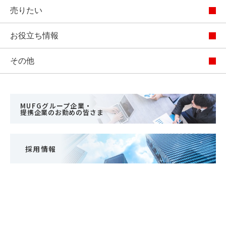
住まいと
ック）
購入ガイ
売りたい
暮らしの
ド
税金の本
お役立ち情報
（電子ブ
ック）
その他
MUFGグループ企業・
提携企業のお勤めの皆さま
採用情報