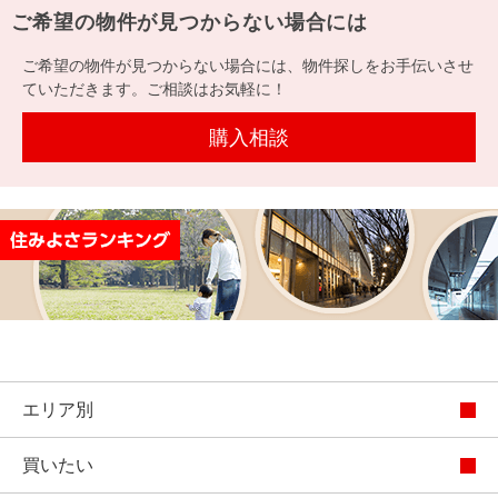
を探
ご希望の物件が見つからない場合には
本社地
ニュース
沿革
す
売却
会員ページ
図
リリース
ご希望の物件が見つからない場合には、物件探しをお手伝いさせ
投
時手
事業
ていただきます。ご相談はお気軽に！
資
取り
用物
会社案内
閉じる
用
金額
件を
（電子ブ
購入相談
物
試算
探す
ック版）
件
を
売却向け
周辺相場
住まい1プ
探
サービス
検索
ラス（お
す
役立ちコ
ラム）
購入向け
住宅ロー
住まい1プ
住まいと
売却ガイ
サービス
ンシミュ
ラス（お
暮らしの
ド
エリア別
レーショ
役立ちコ
税金の本
ン
ラム）
買いたい
（電子ブ