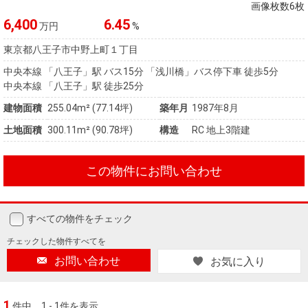
住まいと
ック）
購入ガイ
画像枚数6枚
暮らしの
ド
6,400
6.45
万円
%
税金の本
東京都八王子市中野上町１丁目
（電子ブ
中央本線 「八王子」駅 バス15分 「浅川橋」バス停下車 徒歩5分
ック）
中央本線 「八王子」駅 徒歩25分
建物面積
255.04m² (77.14坪)
築年月
1987年8月
土地面積
300.11m² (90.78坪)
構造
RC 地上3階建
この物件にお問い合わせ
すべての物件をチェック
チェックした
物件すべてを
お問い合わせ
お気に入り
1
件中
1 - 1件を表示