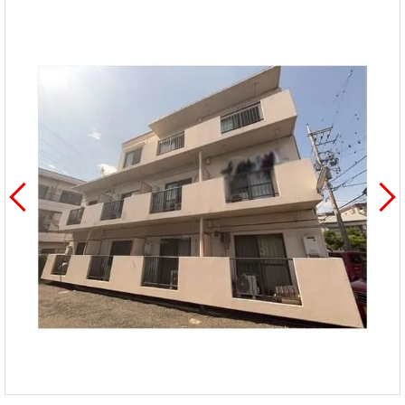
を探
本社地
ニュース
沿革
す
売却
会員ページ
図
リリース
投
時手
事業
資
取り
用物
会社案内
閉じる
用
金額
件を
（電子ブ
物
試算
探す
ック版）
件
を
売却向け
周辺相場
住まい1プ
探
サービス
検索
ラス（お
す
役立ちコ
ラム）
購入向け
住宅ロー
住まい1プ
住まいと
売却ガイ
サービス
ンシミュ
ラス（お
暮らしの
ド
レーショ
役立ちコ
税金の本
ン
ラム）
（電子ブ