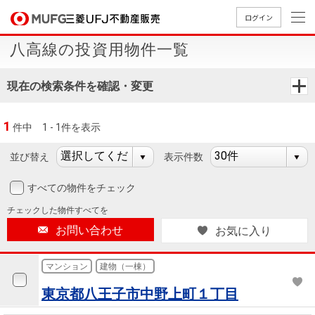
ログイン
八高線の投資用物件一覧
買いたい
現在の検索条件を確認・変更
売りたい
1
件中
1 - 1件を表示
店舗案内
買いたいTOP
売りたいTOP
店舗案内TOP
会社情報TOP
採用情報TOP
並び替え
表示件数
会社情報
すべての物件をチェック
チェックした
物件すべてを
採用情報
店舗のご
ごあいさ
新卒採用
店舗のご
会社概
キャリア
店舗のご
MUFG
中古
無
新
売
A
お問い合わせ
お気に入り
案内（首
つ
情報
案内（名
要
採用情報
案内（関
Way
マン
料
築・
却
都圏）
古屋）
西）
法人のお客さま
ショ
査
中古
相
マンション
建物（一棟）
経営ビジ
役員一
組織図
ンを
定
一戸
談
東京都八王子市中野上町１丁目
ョン
覧
探す
建て
提携企業にお勤めの方