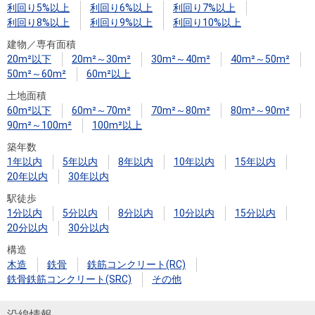
利回り5%以上
利回り6%以上
利回り7%以上
利回り8%以上
利回り9%以上
利回り10%以上
建物／専有面積
20m²以下
20m²～30m²
30m²～40m²
40m²～50m²
50m²～60m²
60m²以上
土地面積
60m²以下
60m²～70m²
70m²～80m²
80m²～90m²
90m²～100m²
100m²以上
築年数
1年以内
5年以内
8年以内
10年以内
15年以内
20年以内
30年以内
駅徒歩
1分以内
5分以内
8分以内
10分以内
15分以内
20分以内
30分以内
構造
木造
鉄骨
鉄筋コンクリート(RC)
鉄骨鉄筋コンクリート(SRC)
その他
沿線情報