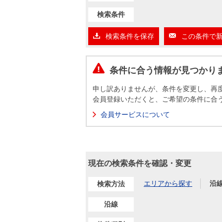
沿革
検索条件
会員ページ
会社案内（電子ブック版）
検索条件を保存
この条件で
購入向けサービス
売却向けサービス
条件に合う情報が見つかり
住まいと暮らしの税金の本（電子ブック）
住まいと暮らしの税金の本（電子ブック）
申し訳ありませんが、条件を変更し、再
会員登録いただくと、ご希望の条件に合
会員サービスについて
現在の検索条件を確認・変更
エリアから探す
沿
検索方法
沿線