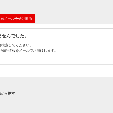
本社地図
新着メールを受け取る
住宅ローンシミュレーション
周辺相場検索
ませんでした。
購入ガイド
売却ガイド
度検索してください。
う物件情報をメールでお届けします。
線から探す