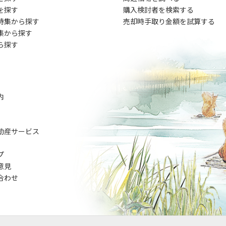
を探す
購入検討者を検索する
特集から探す
売却時手取り金額を試算する
集から探す
ら探す
内
動産サービス
プ
意見
合わせ