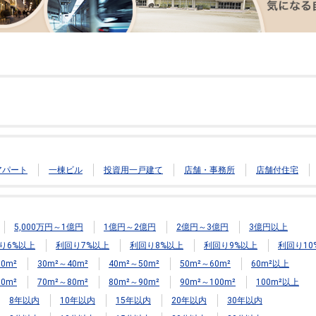
アパート
一棟ビル
投資用一戸建て
店舗・事務所
店舗付住宅
5,000万円～1億円
1億円～2億円
2億円～3億円
3億円以上
り6%以上
利回り7%以上
利回り8%以上
利回り9%以上
利回り10
0m²
30m²～40m²
40m²～50m²
50m²～60m²
60m²以上
0m²
70m²～80m²
80m²～90m²
90m²～100m²
100m²以上
8年以内
10年以内
15年以内
20年以内
30年以内