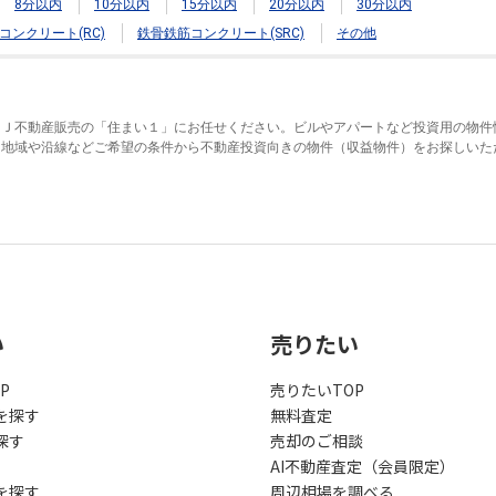
8分以内
10分以内
15分以内
20分以内
30分以内
コンクリート(RC)
鉄骨鉄筋コンクリート(SRC)
その他
ＦＪ不動産販売の「住まい１」にお任せください。ビルやアパートなど投資用の物件
。地域や沿線などご希望の条件から不動産投資向きの物件（収益物件）をお探しいた
い
売りたい
P
売りたいTOP
を探す
無料査定
探す
売却のご相談
AI不動産査定（会員限定）
を探す
周辺相場を調べる