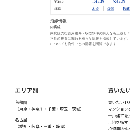
駅徒歩
1分以内
5分以内
構造
木造
鉄骨
鉄筋
沿線情報
内房線
内房線の投資用物件・収益物件の購入なら三菱Ｕ
不動産投資に関わる様々な情報を掲載しています
についても物件ごとの情報を閲覧できます。
エリア別
買いた
首都圏
買いたいTO
（東京・神奈川・千葉・埼玉・茨城）
マンション
一戸建てを
名古屋
土地を探す
（愛知・岐阜・三重・静岡）
投資用物件