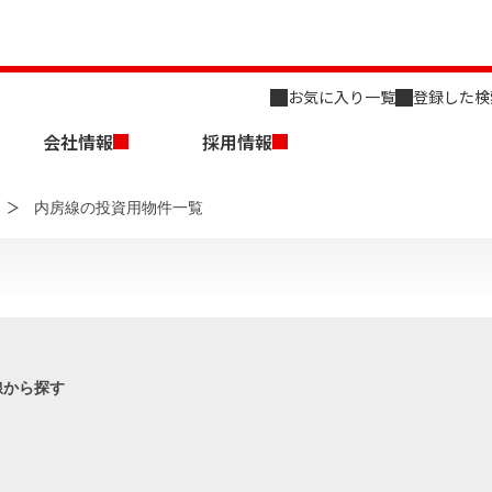
お気に入り一覧
登録した検
会社情報
採用情報
内房線の投資用物件一覧
店舗のご案内（名古屋）
会社概要
キャリア採用情報
新築・中古一戸建てを探す
売却相談
線から探す
組織図
事業用物件を探す