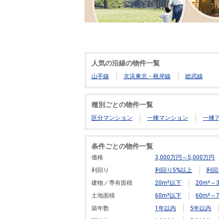
人気の沿線の物件一覧
山手線
京浜東北・根岸線
総武線
種別ごとの物件一覧
区分マンション
一棟マンション
一棟
条件ごとの物件一覧
価格
3,000万円～5,000万円
利回り
利回り5%以上
利回
建物／専有面積
20m²以下
20m²～3
土地面積
60m²以下
60m²～7
築年数
1年以内
5年以内