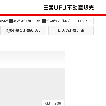
索条件
最近見た物件一覧
新規登録（無料）
ログイン
提携企業にお勤めの方
法人のお客さま
店舗のご案内（関西）
MUFG Way
土地を探す
AI不動産査定
役員一覧
おすすめ物件から探す
追加・変更