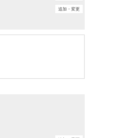
ニュースリリース
追加・変更
住まい1プラス（お役立ちコラム）
住まい1プラス（お役立ちコラム）
閉じる