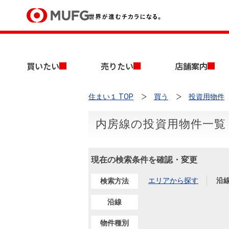
買いたい
買いたい
売りたい
店舗案内
売りたい
住まい１ TOP
買う
投資用物件
店舗案内
買いたいTOP
売りたいTOP
店舗案内TOP
会社情報TOP
採用情報TOP
内房線の投資用物件一覧
会社情報
現在の検索条件を確認・変更
採用情報
店舗のご案内（首都圏）
ごあいさつ
新卒採用情報
中古マンションを探す
無料査定
エリアから探す
沿
検索方法
法人のお客さま
経営ビジョン
沿線
投資用物件を探す
売却時手取り金額試算
提携企業にお勤めの方
物件種別