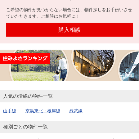
を探
本社地
ニュース
沿革
ご希望の物件が見つからない場合には、物件探しをお手伝いさせ
す
売却
会員ページ
図
リリース
ていただきます。ご相談はお気軽に！
投
時手
事業
資
取り
用物
購入相談
会社案内
閉じる
用
金額
件を
（電子ブ
物
試算
探す
ック版）
件
を
売却向け
周辺相場
住まい1プ
探
サービス
検索
ラス（お
す
役立ちコ
ラム）
人気の沿線の物件一覧
購入向け
住宅ロー
住まい1プ
住まいと
売却ガイ
サービス
ンシミュ
ラス（お
山手線
京浜東北・根岸線
総武線
暮らしの
ド
レーショ
役立ちコ
税金の本
ン
ラム）
種別ごとの物件一覧
（電子ブ