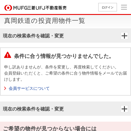
ログイン
真岡鉄道の投資用物件一覧
買いたい
現在の検索条件を確認・変更
売りたい
条件に合う情報が見つかりませんでした。
店舗案内
買いたいTOP
売りたいTOP
店舗案内TOP
会社情報TOP
採用情報TOP
申し訳ありませんが、条件を変更し、再度検索してください。
会員登録いただくと、ご希望の条件に合う物件情報をメールでお届
会社情報
けします。
会員サービスについて
採用情報
店舗のご
ごあいさ
新卒採用
店舗のご
会社概
キャリア
店舗のご
MUFG
中古
無
新
売
A
案内（首
つ
情報
案内（名
要
採用情報
案内（関
Way
マン
料
築・
却
現在の検索条件を確認・変更
都圏）
古屋）
西）
法人のお客さま
ショ
査
中古
相
経営ビジ
役員一
組織図
ンを
定
一戸
談
ョン
覧
探す
建て
提携企業にお勤めの方
ご希望の物件が見つからない場合には