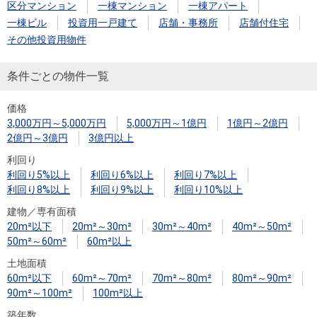
住まいと
ック）
購入ガイ
区分マンション
一棟マンション
一棟アパート
暮らしの
ド
一棟ビル
投資用一戸建て
店舗・事務所
店舗付住宅
税金の本
その他投資用物件
（電子ブ
条件ごとの物件一覧
ック）
価格
3,000万円～5,000万円
5,000万円～1億円
1億円～2億円
2億円～3億円
3億円以上
利回り
利回り5%以上
利回り6%以上
利回り7%以上
利回り8%以上
利回り9%以上
利回り10%以上
建物／専有面積
20m²以下
20m²～30m²
30m²～40m²
40m²～50m²
50m²～60m²
60m²以上
土地面積
60m²以下
60m²～70m²
70m²～80m²
80m²～90m²
90m²～100m²
100m²以上
築年数