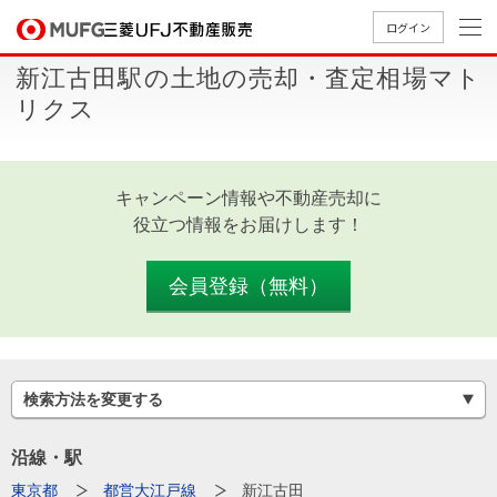
ログイン
新江古田駅の土地の売却・査定相場マト
買いたい
リクス
売りたい
キャンペーン情報や不動産売却に
店舗案内
役立つ情報をお届けします！
買いたいTOP
売りたいTOP
店舗案内TOP
会社情報TOP
採用情報TOP
会社情報
会員登録（無料）
採用情報
店舗のご
ごあいさ
新卒採用
店舗のご
会社概
キャリア
店舗のご
MUFG
中古
無
新
売
A
案内（首
つ
情報
案内（名
要
採用情報
案内（関
Way
マン
料
築・
却
検索方法を変更する
都圏）
古屋）
西）
法人のお客さま
ショ
査
中古
相
経営ビジ
役員一
組織図
ンを
定
一戸
談
沿線・駅
ョン
覧
探す
建て
提携企業にお勤めの方
東京都
都営大江戸線
新江古田