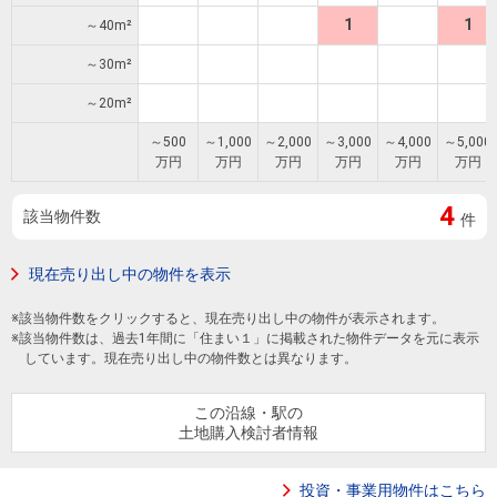
住まいと
ック）
購入ガイ
1
1
～40m²
暮らしの
ド
税金の本
～30m²
（電子ブ
～20m²
ック）
～500
～1,000
～2,000
～3,000
～4,000
～5,000
万円
万円
万円
万円
万円
万円
4
該当物件数
件
現在売り出し中の物件を表示
※該当物件数をクリックすると、現在売り出し中の物件が表示されます。
※該当物件数は、過去1年間に「住まい１」に掲載された物件データを元に表示
しています。現在売り出し中の物件数とは異なります。
この沿線・駅の
土地購入検討者情報
投資・事業用物件はこちら