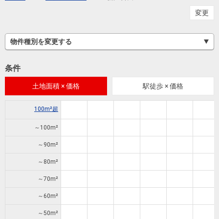
を探
本社地
ニュース
変更
沿革
す
売却
会員ページ
図
リリース
投
時手
事業
物件種別を変更する
資
取り
用物
会社案内
閉じる
用
金額
件を
（電子ブ
条件
物
試算
探す
ック版）
件
土地面積 × 価格
駅徒歩 × 価格
を
売却向け
周辺相場
住まい1プ
100m²超
探
サービス
検索
ラス（お
す
～100m²
役立ちコ
ラム）
～90m²
購入向け
住宅ロー
住まい1プ
～80m²
住まいと
売却ガイ
サービス
ンシミュ
ラス（お
暮らしの
～70m²
ド
レーショ
役立ちコ
税金の本
ン
ラム）
～60m²
（電子ブ
～50m²