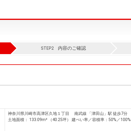
内容のご確認
STEP2
神奈川県川崎市高津区久地１丁目 南武線 「津田山」駅 徒歩7分
土地面積： 133.09m² （40.25坪）
建ぺい率／容積率：50%／100%