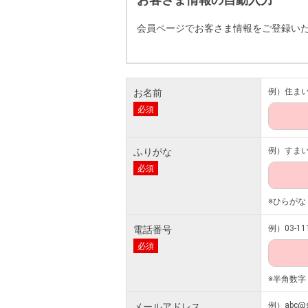
会員ページでお客さま情報をご登録い
例）住ま
お名前
必須
例）すま
ふりがな
必須
※ひらがな
例）03-111
電話番号
必須
※半角数字
例）abc@s
メールアドレス