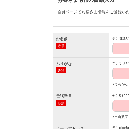
会員ページでお客さま情報をご登録い
例）住ま
お名前
必須
例）すま
ふりがな
必須
※ひらがな
例）03-111
電話番号
必須
※半角数字
例）abc@s
メールアドレス