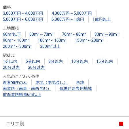
住まいと
ック）
購入ガイ
価格
暮らしの
ド
3,000万円～4,000万円
4,000万円～5,000万円
税金の本
5,000万円～6,000万円
6,000万円～1億円
1億円以上
（電子ブ
土地面積
ック）
60m²以下
60m²～70m²
70m²～80m²
80m²～90m²
90m²～100m²
100m²～150m²
150m²～200m²
200m²～300m²
300m²以上
駅徒歩
1分以内
5分以内
8分以内
10分以内
15分以内
20分以内
30分以内
人気のこだわり条件
新着物件のみ
更地（更地渡し）
角地
南道路（南東・南西含む）
低層住居専用地域
前面道路幅員6m以上
エリア別