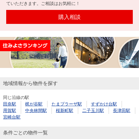
を探
ていただきます。ご相談はお気軽に！
本社地
ニュース
沿革
す
売却
会員ページ
図
リリース
購入相談
投
時手
事業
資
取り
用物
会社案内
閉じる
用
金額
件を
（電子ブ
物
試算
探す
ック版）
件
を
売却向け
周辺相場
住まい1プ
探
サービス
検索
ラス（お
す
役立ちコ
地域情報から物件を探す
ラム）
同じ沿線の駅
購入向け
住宅ロー
住まい1プ
田奈駅
梶が谷駅
たまプラーザ駅
すずかけ台駅
住まいと
売却ガイ
サービス
ンシミュ
ラス（お
用賀駅
中央林間駅
桜新町駅
二子玉川駅
長津田駅
暮らしの
ド
レーショ
役立ちコ
宮崎台駅
税金の本
ン
ラム）
（電子ブ
条件ごとの物件一覧