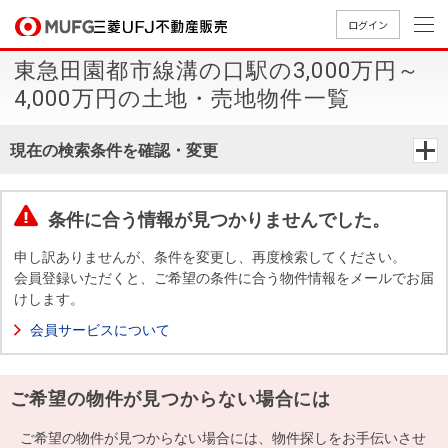
ログイン
東急田園都市線溝の口駅の3,000万円～
買いたい
4,000万円の土地・売地物件一覧
売りたい
現在の検索条件を確認・変更
店舗案内
買いたいTOP
売りたいTOP
店舗案内TOP
会社情報TOP
採用情報TOP
条件に合う情報が見つかりませんでした。
会社情報
申し訳ありませんが、条件を変更し、再度検索してください。
会員登録いただくと、ご希望の条件に合う物件情報をメールでお届
けします。
採用情報
店舗のご
ごあいさ
新卒採用
店舗のご
会社概
キャリア
店舗のご
MUFG
中古
無
新
売
A
会員サービスについて
案内（首
つ
情報
案内（名
要
採用情報
案内（関
Way
マン
料
築・
却
都圏）
古屋）
西）
法人のお客さま
ショ
査
中古
相
経営ビジ
役員一
ご希望の物件が見つからない場合には
組織図
ンを
定
一戸
談
ョン
覧
探す
建て
提携企業にお勤めの方
ご希望の物件が見つからない場合には、物件探しをお手伝いさせ