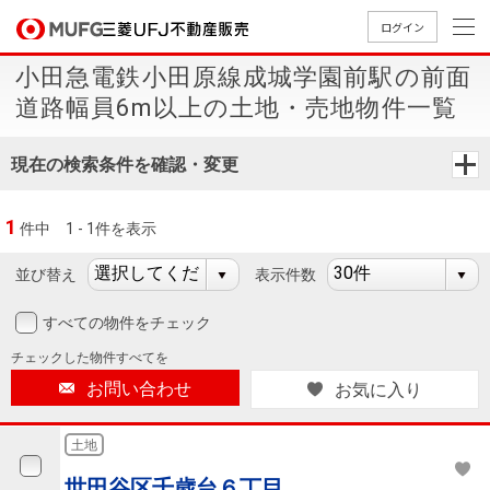
ログイン
小田急電鉄小田原線成城学園前駅の前面
買いたい
道路幅員6m以上の土地・売地物件一覧
売りたい
現在の検索条件を確認・変更
店舗案内
1
件中
1 - 1件を表示
買いたいTOP
売りたいTOP
店舗案内TOP
会社情報TOP
採用情報TOP
並び替え
表示件数
会社情報
すべての物件をチェック
採用情報
店舗のご
ごあいさ
新卒採用
店舗のご
会社概
キャリア
店舗のご
MUFG
中古
無
新
売
A
チェックした
物件すべてを
案内（首
つ
情報
案内（名
要
採用情報
案内（関
Way
マン
料
築・
却
お問い合わせ
お気に入り
都圏）
古屋）
西）
法人のお客さま
ショ
査
中古
相
経営ビジ
役員一
組織図
ンを
定
一戸
談
土地
ョン
覧
探す
建て
提携企業にお勤めの方
世田谷区千歳台６丁目