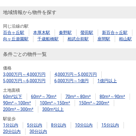
地域情報から物件を探す
同じ沿線の駅
百合ヶ丘駅
本厚木駅
秦野駅
螢田駅
新百合ヶ丘駅
向ヶ丘遊園駅
千歳船橋駅
相武台前駅
座間駅
栢山駅
条件ごとの物件一覧
価格
3,000万円～4,000万円
4,000万円～5,000万円
5,000万円～6,000万円
6,000万円～1億円
1億円以上
土地面積
60m²以下
60m²～70m²
70m²～80m²
80m²～90m²
90m²～100m²
100m²～150m²
150m²～200m²
200m²～300m²
300m²以上
駅徒歩
1分以内
5分以内
8分以内
10分以内
15分以内
20分以内
30分以内