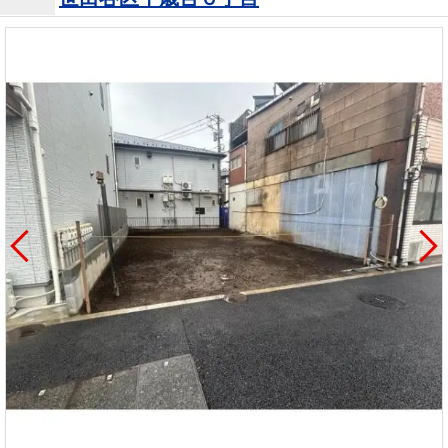
を探
本社地
ニュース
沿革
す
売却
会員ページ
図
リリース
投
時手
事業
資
取り
用物
会社案内
閉じる
用
金額
件を
（電子ブ
物
試算
探す
ック版）
件
を
売却向け
周辺相場
住まい1プ
探
サービス
検索
ラス（お
す
役立ちコ
ラム）
購入向け
住宅ロー
住まい1プ
住まいと
売却ガイ
サービス
ンシミュ
ラス（お
暮らしの
ド
レーショ
役立ちコ
税金の本
ン
ラム）
（電子ブ