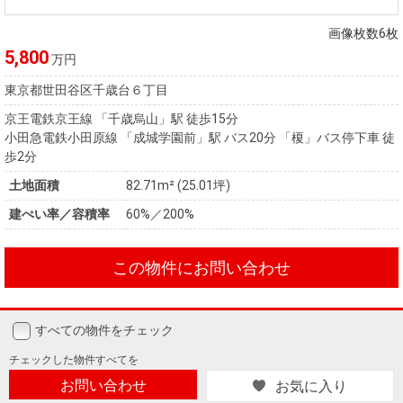
住まいと
ック）
購入ガイ
暮らしの
ド
画像枚数6枚
税金の本
5,800
万円
（電子ブ
東京都世田谷区千歳台６丁目
ック）
京王電鉄京王線 「千歳烏山」駅 徒歩15分
小田急電鉄小田原線 「成城学園前」駅 バス20分 「榎」バス停下車 徒
歩2分
土地面積
82.71m² (25.01坪)
建ぺい率／容積率
60%／200%
この物件にお問い合わせ
すべての物件をチェック
チェックした
物件すべてを
お問い合わせ
お気に入り