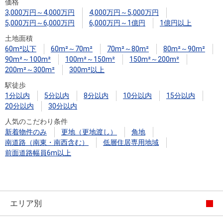
住まいと
ック）
購入ガイ
価格
3,000万円～4,000万円
4,000万円～5,000万円
暮らしの
ド
5,000万円～6,000万円
6,000万円～1億円
1億円以上
税金の本
土地面積
（電子ブ
60m²以下
60m²～70m²
70m²～80m²
80m²～90m²
ック）
90m²～100m²
100m²～150m²
150m²～200m²
200m²～300m²
300m²以上
駅徒歩
1分以内
5分以内
8分以内
10分以内
15分以内
20分以内
30分以内
人気のこだわり条件
新着物件のみ
更地（更地渡し）
角地
南道路（南東・南西含む）
低層住居専用地域
前面道路幅員6m以上
エリア別