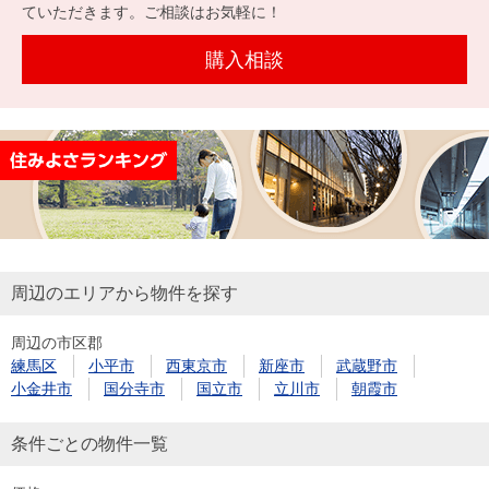
を探
ていただきます。ご相談はお気軽に！
本社地
ニュース
沿革
す
売却
会員ページ
図
リリース
購入相談
投
時手
事業
資
取り
用物
会社案内
閉じる
用
金額
件を
（電子ブ
物
試算
探す
ック版）
件
を
売却向け
周辺相場
住まい1プ
探
サービス
検索
ラス（お
す
役立ちコ
周辺のエリアから物件を探す
ラム）
周辺の市区郡
購入向け
住宅ロー
住まい1プ
練馬区
小平市
西東京市
新座市
武蔵野市
住まいと
売却ガイ
サービス
ンシミュ
ラス（お
小金井市
国分寺市
国立市
立川市
朝霞市
暮らしの
ド
レーショ
役立ちコ
税金の本
ン
ラム）
条件ごとの物件一覧
（電子ブ