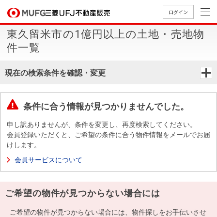
ログイン
東久留米市の1億円以上の土地・売地物
買いたい
件一覧
売りたい
現在の検索条件を確認・変更
店舗案内
買いたいTOP
売りたいTOP
店舗案内TOP
会社情報TOP
採用情報TOP
条件に合う情報が見つかりませんでした。
会社情報
申し訳ありませんが、条件を変更し、再度検索してください。
会員登録いただくと、ご希望の条件に合う物件情報をメールでお届
けします。
採用情報
店舗のご
ごあいさ
新卒採用
店舗のご
会社概
キャリア
店舗のご
MUFG
中古
無
新
売
A
会員サービスについて
案内（首
つ
情報
案内（名
要
採用情報
案内（関
Way
マン
料
築・
却
都圏）
古屋）
西）
法人のお客さま
ショ
査
中古
相
経営ビジ
役員一
ご希望の物件が見つからない場合には
組織図
ンを
定
一戸
談
ョン
覧
探す
建て
提携企業にお勤めの方
ご希望の物件が見つからない場合には、物件探しをお手伝いさせ