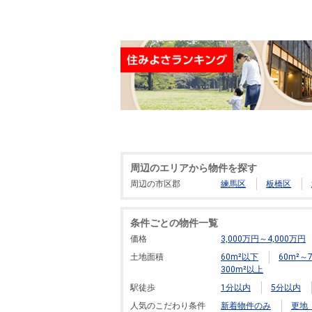
周辺のエリアから物件を探す
周辺の市区郡
練馬区
板橋区
条件ごとの物件一覧
価格
3,000万円～4,000万円
土地面積
60m²以下
60m²～7
300m²以上
駅徒歩
1分以内
5分以内
人気のこだわり条件
新着物件のみ
更地