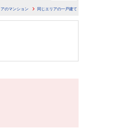
ニュースリリース
リアのマンション
同じエリアの一戸建て
住まい1プラス（お役立ちコラム）
住まい1プラス（お役立ちコラム）
閉じる