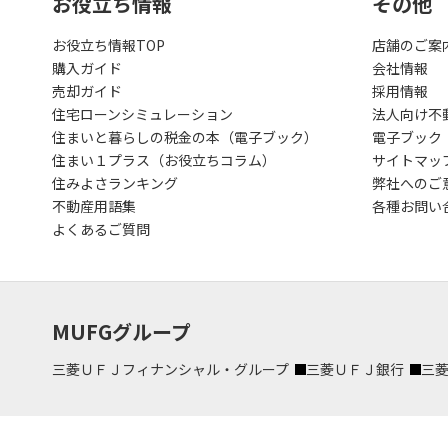
お役立ち情報
その他
お役立ち情報TOP
店舗のご案
購入ガイド
会社情報
売却ガイド
採用情報
住宅ローンシミュレーション
法人向け不
住まいと暮らしの税金の本（電子ブック）
電子ブック
住まい１プラス（お役立ちコラム）
サイトマッ
住みよさランキング
弊社へのご
不動産用語集
各種お問い
よくあるご質問
MUFGグループ
三菱ＵＦＪフィナンシャル・グループ
三菱ＵＦＪ銀行
三