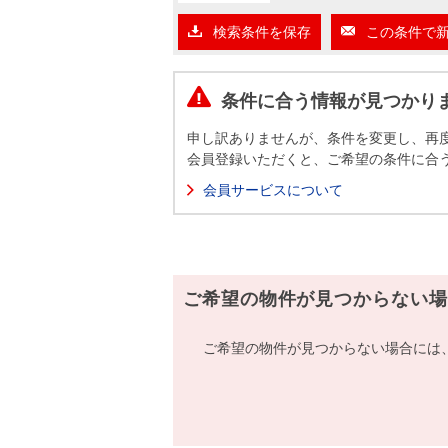
沿革
検索条件を保存
この条件で
会員ページ
会社案内（電子ブック版）
購入向けサービス
売却向けサービス
条件に合う情報が見つかり
申し訳ありませんが、条件を変更し、再
住まいと暮らしの税金の本（電子ブック）
住まいと暮らしの税金の本（電子ブック）
会員登録いただくと、ご希望の条件に合
会員サービスについて
ご希望の物件が見つからない場
ご希望の物件が見つからない場合には