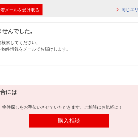
本社地図
同じエ
新着メールを受け取る
住宅ローンシミュレーション
周辺相場検索
ませんでした。
度検索してください。
購入ガイド
売却ガイド
う物件情報をメールでお届けします。
合には
、物件探しをお手伝いさせていただきます。ご相談はお気軽に！
購入相談