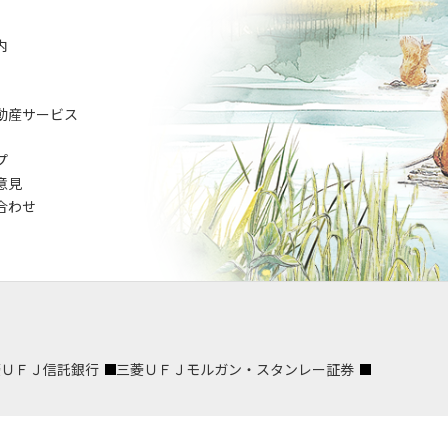
内
動産サービス
プ
意見
合わせ
菱ＵＦＪ信託銀行
三菱ＵＦＪモルガン・スタンレー証券