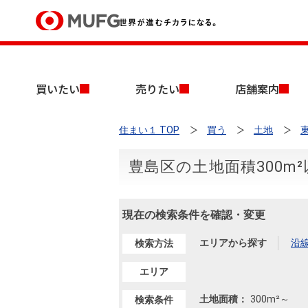
買いたい
買いたい
売りたい
店舗案内
売りたい
住まい１ TOP
買う
土地
店舗案内
買いたいTOP
売りたいTOP
店舗案内TOP
会社情報TOP
採用情報TOP
豊島区の土地面積300m
会社情報
現在の検索条件を確認・変更
採用情報
店舗のご案内（首都圏）
ごあいさつ
新卒採用情報
中古マンションを探す
無料査定
エリアから探す
沿
検索方法
法人のお客さま
経営ビジョン
エリア
投資用物件を探す
売却時手取り金額試算
提携企業にお勤めの方
土地面積：
300m²
～
検索条件