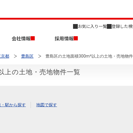
お気に入り一覧
登録した検
会社情報
採用情報
東京都
豊島区
豊島区の土地面積300m²以上の土地・売地物
²以上の土地・売地物件一覧
店舗のご案内（名古屋）
会社概要
キャリア採用情報
新築・中古一戸建てを探す
売却相談
線・駅から探す
地図で探す
組織図
事業用物件を探す