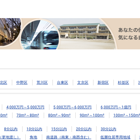
北区
中野区
荒川区
台東区
文京区
新宿区
杉並区
4,000万円～5,000万円
5,000万円～6,000万円
6,000万円～1億円
0m²
70m²～80m²
80m²～90m²
90m²～100m²
100m²～150m
8分以内
10分以内
15分以内
20分以内
30分以内
（更地渡し）
角地
南道路（南東・南西含む）
低層住居専用地域