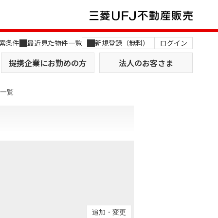
索条件
最近見た物件一覧
新規登録（無料）
ログイン
提携企業にお勤めの方
法人のお客さま
件一覧
店舗のご案内（関西）
MUFG Way
土地を探す
AI不動産査定
役員一覧
おすすめ物件から探す
追加・変更