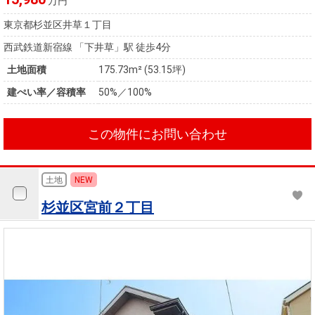
万円
東京都杉並区井草１丁目
西武鉄道新宿線 「下井草」駅 徒歩4分
土地面積
175.73m² (53.15坪)
建ぺい率／容積率
50%／100%
この物件にお問い合わせ
土地
NEW
杉並区宮前２丁目