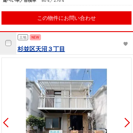
建ぺい率／容積率
80%／276%
この物件にお問い合わせ
土地
NEW
杉並区天沼３丁目