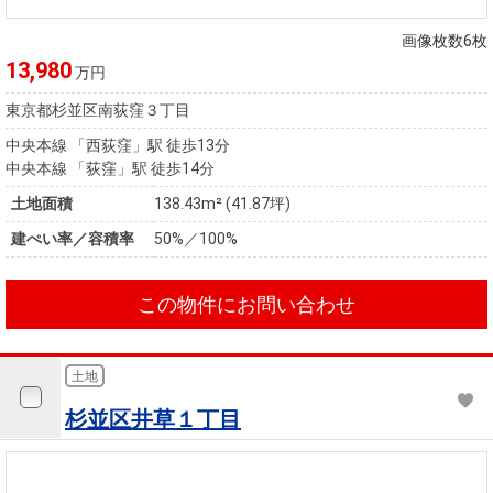
住まいと
ック）
購入ガイ
暮らしの
ド
画像枚数6枚
税金の本
13,980
万円
（電子ブ
東京都杉並区南荻窪３丁目
ック）
中央本線 「西荻窪」駅 徒歩13分
中央本線 「荻窪」駅 徒歩14分
土地面積
138.43m² (41.87坪)
建ぺい率／容積率
50%／100%
この物件にお問い合わせ
土地
杉並区井草１丁目