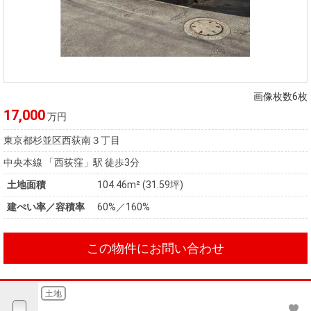
画像枚数6枚
17,000
万円
東京都杉並区西荻南３丁目
中央本線 「西荻窪」駅 徒歩3分
土地面積
104.46m² (31.59坪)
建ぺい率／容積率
60%／160%
この物件にお問い合わせ
土地