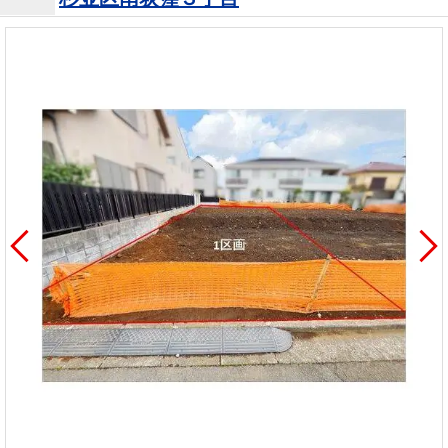
を探
本社地
ニュース
沿革
す
売却
会員ページ
図
リリース
投
時手
事業
資
取り
用物
会社案内
閉じる
用
金額
件を
（電子ブ
物
試算
探す
ック版）
件
を
売却向け
周辺相場
住まい1プ
探
サービス
検索
ラス（お
す
役立ちコ
ラム）
購入向け
住宅ロー
住まい1プ
住まいと
売却ガイ
サービス
ンシミュ
ラス（お
暮らしの
ド
レーショ
役立ちコ
税金の本
ン
ラム）
（電子ブ