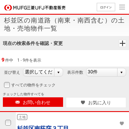
ログイン
杉並区の南道路（南東・南西含む）の土
買いたい
地・売地物件一覧
売りたい
現在の検索条件を確認・変更
店舗案内
9
件中
1 - 9件を表示
買いたいTOP
売りたいTOP
店舗案内TOP
会社情報TOP
採用情報TOP
並び替え
表示件数
会社情報
すべての物件をチェック
採用情報
店舗のご
ごあいさ
新卒採用
店舗のご
会社概
キャリア
店舗のご
MUFG
中古
無
新
売
A
チェックした
物件すべてを
案内（首
つ
情報
案内（名
要
採用情報
案内（関
Way
マン
料
築・
却
お問い合わせ
お気に入り
都圏）
古屋）
西）
法人のお客さま
ショ
査
中古
相
経営ビジ
役員一
組織図
ンを
定
一戸
談
土地
ョン
覧
探す
建て
提携企業にお勤めの方
杉並区南荻窪３丁目