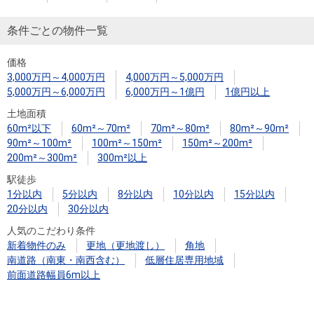
条件ごとの物件一覧
価格
3,000万円～4,000万円
4,000万円～5,000万円
5,000万円～6,000万円
6,000万円～1億円
1億円以上
土地面積
60m²以下
60m²～70m²
70m²～80m²
80m²～90m²
90m²～100m²
100m²～150m²
150m²～200m²
200m²～300m²
300m²以上
駅徒歩
1分以内
5分以内
8分以内
10分以内
15分以内
20分以内
30分以内
人気のこだわり条件
新着物件のみ
更地（更地渡し）
角地
南道路（南東・南西含む）
低層住居専用地域
前面道路幅員6m以上