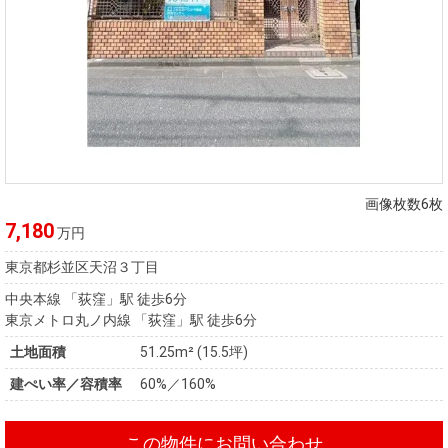
画像枚数6枚
7,180
万円
東京都杉並区天沼３丁目
中央本線 「荻窪」駅 徒歩6分
東京メトロ丸ノ内線 「荻窪」駅 徒歩6分
土地面積
51.25m² (15.5坪)
建ぺい率／容積率
60%／160%
この物件にお問い合わせ