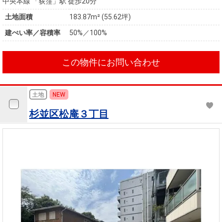
中央本線 「荻窪」駅 徒歩20分
土地面積
183.87m² (55.62坪)
建ぺい率／容積率
50%／100%
この物件にお問い合わせ
土地
NEW
杉並区松庵３丁目