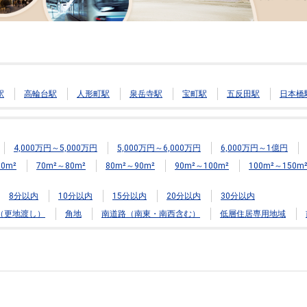
駅
高輪台駅
人形町駅
泉岳寺駅
宝町駅
五反田駅
日本橋
4,000万円～5,000万円
5,000万円～6,000万円
6,000万円～1億円
0m²
70m²～80m²
80m²～90m²
90m²～100m²
100m²～150m
8分以内
10分以内
15分以内
20分以内
30分以内
（更地渡し）
角地
南道路（南東・南西含む）
低層住居専用地域