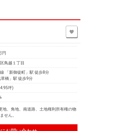
万円
東区鳥越１丁目
線 「新御徒町」駅 徒歩8分
浅草橋」駅 徒歩9分
14.95坪)
%
、更地、角地、南道路、土地権利所有権の物
りません。
件にお問い合わせ