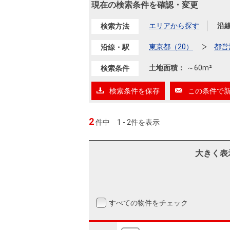
沿革
現在の検索条件を確認・変更
会員ページ
エリアから探す
沿
検索方法
会社案内（電子ブック版）
購入向けサービス
売却向けサービス
東京都（20）
都営
沿線・駅
土地面積：
～
60m²
検索条件
住まいと暮らしの税金の本（電子ブック）
住まいと暮らしの税金の本（電子ブック）
検索条件を保存
この条件で
2
件中
1 - 2件を表示
大きく表
すべての物件をチェック