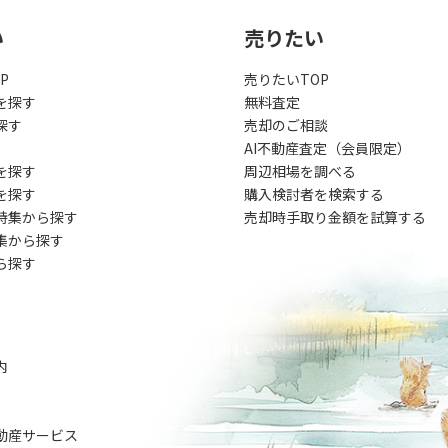
い
売りたい
P
売りたいTOP
を探す
無料査定
探す
売却のご相談
AI不動産査定（会員限定）
を探す
周辺相場を調べる
を探す
購入検討者を検索する
特集から探す
売却時手取り金額を試算する
集から探す
ら探す
内
動産サービス