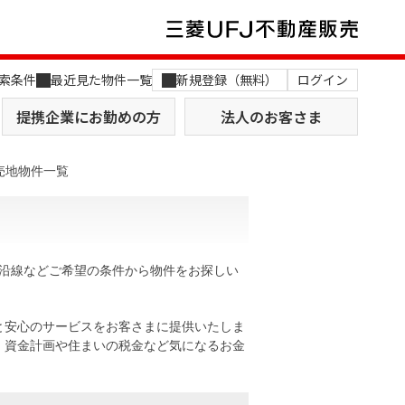
索条件
最近見た物件一覧
新規登録（無料）
ログイン
提携企業にお勤めの方
法人のお客さま
売地物件一覧
や沿線などご希望の条件から物件をお探しい
店舗のご案内（関西）
MUFG Way
土地を探す
AI不動産査定
と安心のサービスをお客さまに提供いたしま
。資金計画や住まいの税金など気になるお金
役員一覧
おすすめ物件から探す