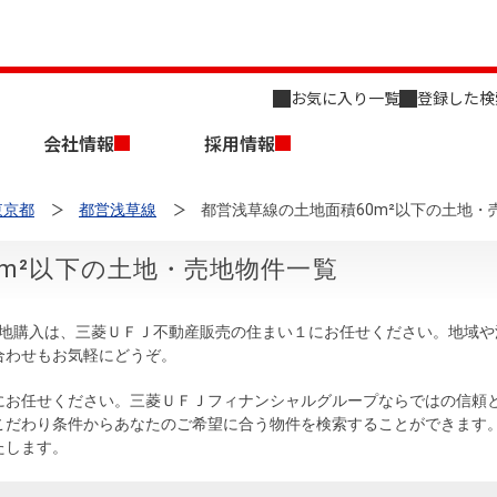
お気に入り一覧
登録した検
会社情報
採用情報
東京都
都営浅草線
都営浅草線の土地面積60m²以下の土地・
0m²以下の土地・売地物件一覧
売地購入は、三菱ＵＦＪ不動産販売の住まい１にお任せください。地域
合わせもお気軽にどうぞ。
店舗のご案内（名古屋）
会社概要
キャリア採用情報
新築・中古一戸建てを探す
売却相談
にお任せください。三菱ＵＦＪフィナンシャルグループならではの信頼
こだわり条件からあなたのご希望に合う物件を検索することができます
組織図
たします。
事業用物件を探す