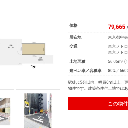
価格
79,665
所在地
東京都中
交通
東京メトロ
東京メトロ
土地面積
56.05m² (
建ぺい率／容積率
80%／660
駅徒歩5分以内、幅員6m以上、
物件です。建築条件付土地では
この物