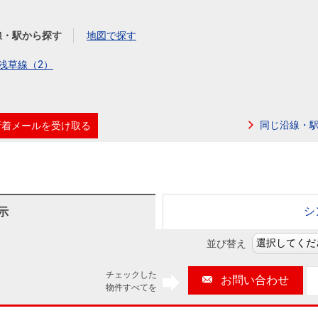
本社地図
線・駅から探す
地図で探す
住宅ローンシミュレーション
周辺相場検索
浅草線（2）
購入ガイド
売却ガイド
同じ沿線・
新着メールを受け取る
シ
示
並び替え
チェックした
お問い合わせ
物件すべてを