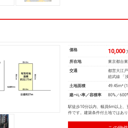
価格
10,000
所在地
東京都台
交通
都営大江戸
総武線 「
土地面積
49.45m² (
建ぺい率／容積率
80%／600
駅徒歩10分以内、幅員6m以上
件です。建築条件付土地ではあ
この物