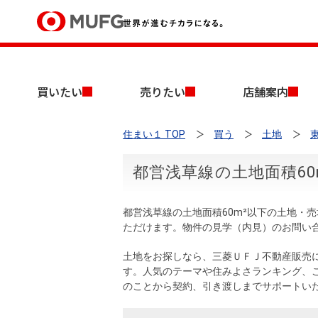
買いたい
買いたい
売りたい
店舗案内
売りたい
住まい１ TOP
買う
土地
店舗案内
買いたいTOP
売りたいTOP
店舗案内TOP
会社情報TOP
採用情報TOP
都営浅草線の土地面積6
会社情報
都営浅草線の土地面積60m²以下の土地・
採用情報
ただけます。物件の見学（内見）のお問い
店舗のご案内（首都圏）
ごあいさつ
新卒採用情報
中古マンションを探す
無料査定
土地をお探しなら、三菱ＵＦＪ不動産販売
法人のお客さま
す。人気のテーマや住みよさランキング、
経営ビジョン
のことから契約、引き渡しまでサポートい
投資用物件を探す
売却時手取り金額試算
提携企業にお勤めの方