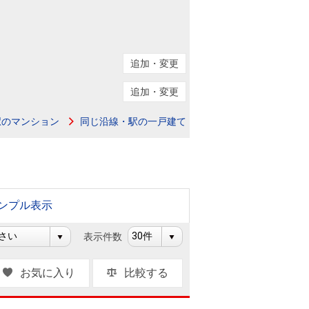
ニュースリリース
住まい1プラス（お役立ちコラム）
住まい1プラス（お役立ちコラム）
追加・変更
閉じる
追加・変更
駅のマンション
同じ沿線・駅の一戸建て
ンプル表示
表示件数
お気に入り
比較する