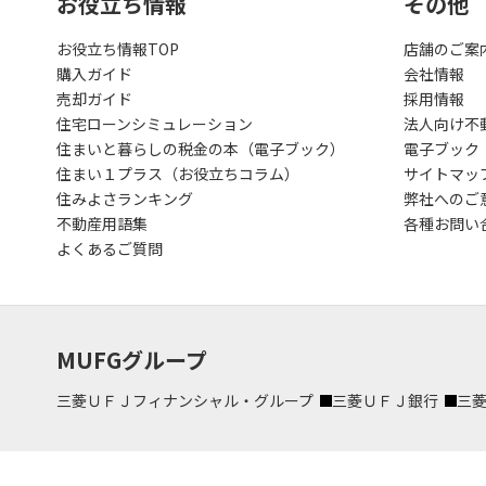
お役立ち情報
その他
お役立ち情報TOP
店舗のご案
購入ガイド
会社情報
売却ガイド
採用情報
住宅ローンシミュレーション
法人向け不
住まいと暮らしの税金の本（電子ブック）
電子ブック
住まい１プラス（お役立ちコラム）
サイトマッ
住みよさランキング
弊社へのご
不動産用語集
各種お問い
よくあるご質問
MUFGグループ
三菱ＵＦＪフィナンシャル・グループ
三菱ＵＦＪ銀行
三