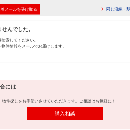
本社地図
同じ沿線・
新着メールを受け取る
住宅ローンシミュレーション
周辺相場検索
ませんでした。
度検索してください。
購入ガイド
売却ガイド
う物件情報をメールでお届けします。
合には
、物件探しをお手伝いさせていただきます。ご相談はお気軽に！
購入相談