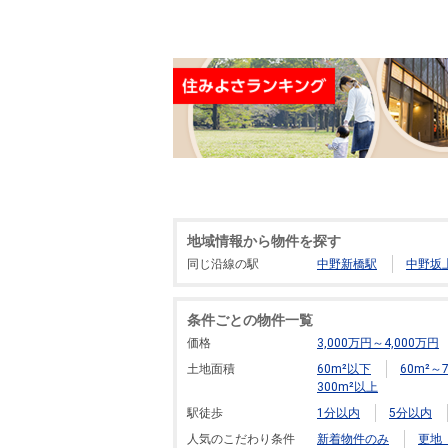
地域情報から物件を探す
同じ沿線の駅
中野新橋駅
中野坂
条件ごとの物件一覧
価格
3,000万円～4,000万円
土地面積
60m²以下
60m²～7
300m²以上
駅徒歩
1分以内
5分以内
人気のこだわり条件
新着物件のみ
更地