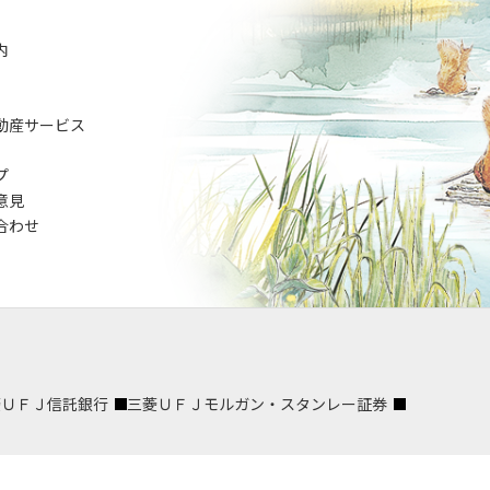
内
動産サービス
プ
意見
合わせ
菱ＵＦＪ信託銀行
三菱ＵＦＪモルガン・スタンレー証券