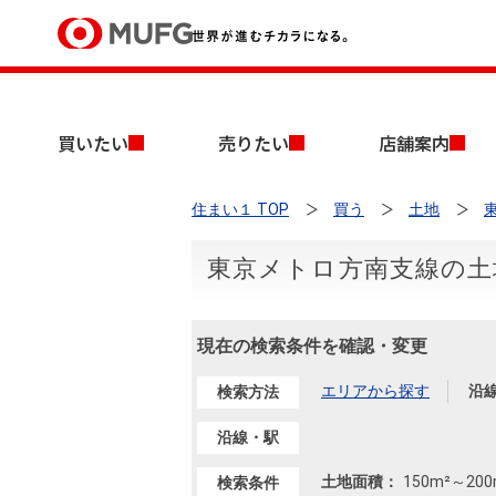
買いたい
買いたい
売りたい
店舗案内
売りたい
住まい１ TOP
買う
土地
店舗案内
買いたいTOP
売りたいTOP
店舗案内TOP
会社情報TOP
採用情報TOP
東京メトロ方南支線の土地
会社情報
現在の検索条件を確認・変更
採用情報
店舗のご案内（首都圏）
ごあいさつ
新卒採用情報
中古マンションを探す
無料査定
エリアから探す
沿
検索方法
法人のお客さま
経営ビジョン
沿線・駅
投資用物件を探す
売却時手取り金額試算
提携企業にお勤めの方
土地面積：
150m²
～
200
検索条件