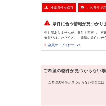
沿革
検索条件を保存
この条件で
会員ページ
会社案内（電子ブック版）
購入向けサービス
売却向けサービス
条件に合う情報が見つかり
申し訳ありませんが、条件を変更し、再
住まいと暮らしの税金の本（電子ブック）
住まいと暮らしの税金の本（電子ブック）
会員登録いただくと、ご希望の条件に合
会員サービスについて
ご希望の物件が見つからない場
ご希望の物件が見つからない場合には