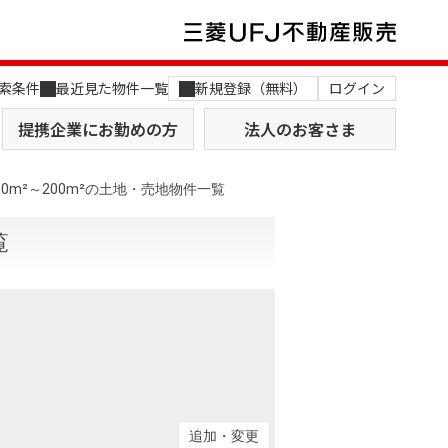
索条件
最近見た物件一覧
新規登録（無料）
ログイン
提携企業にお勤めの方
法人のお客さま
0m²～200m²の土地・売地物件一覧
覧
店舗のご案内（関西）
MUFG Way
土地を探す
AI不動産査定
役員一覧
おすすめ物件から探す
追加・変更