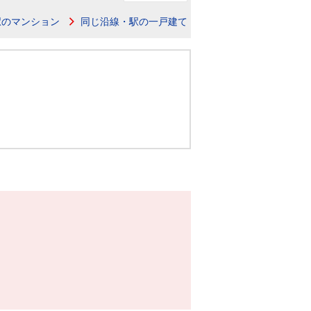
ニュースリリース
駅のマンション
同じ沿線・駅の一戸建て
住まい1プラス（お役立ちコラム）
住まい1プラス（お役立ちコラム）
閉じる