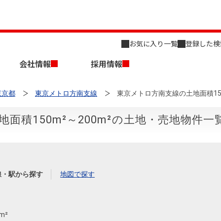
お気に入り一覧
登録した検
会社情報
採用情報
東京都
東京メトロ方南支線
東京メトロ方南支線の土地面積15
面積150m²～200m²の土地・売地物件一
店舗のご案内（名古屋）
会社概要
キャリア採用情報
新築・中古一戸建てを探す
売却相談
線・駅から探す
地図で探す
組織図
事業用物件を探す
m²