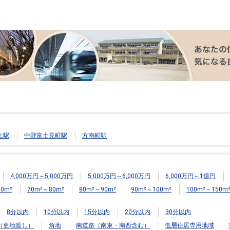
上駅
中野富士見町駅
方南町駅
4,000万円～5,000万円
5,000万円～6,000万円
6,000万円～1億円
0m²
70m²～80m²
80m²～90m²
90m²～100m²
100m²～150m
8分以内
10分以内
15分以内
20分以内
30分以内
（更地渡し）
角地
南道路（南東・南西含む）
低層住居専用地域