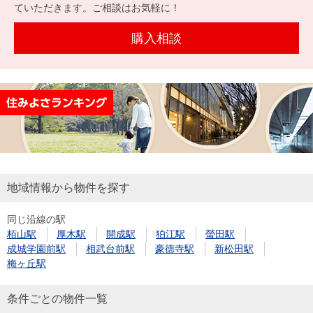
を探
ていただきます。ご相談はお気軽に！
本社地
ニュース
沿革
す
売却
会員ページ
図
リリース
購入相談
投
時手
事業
資
取り
用物
会社案内
閉じる
用
金額
件を
（電子ブ
物
試算
探す
ック版）
件
を
売却向け
周辺相場
住まい1プ
探
サービス
検索
ラス（お
す
役立ちコ
地域情報から物件を探す
ラム）
同じ沿線の駅
購入向け
住宅ロー
住まい1プ
栢山駅
厚木駅
開成駅
狛江駅
螢田駅
住まいと
売却ガイ
サービス
ンシミュ
ラス（お
成城学園前駅
相武台前駅
豪徳寺駅
新松田駅
暮らしの
ド
レーショ
役立ちコ
梅ヶ丘駅
税金の本
ン
ラム）
（電子ブ
条件ごとの物件一覧