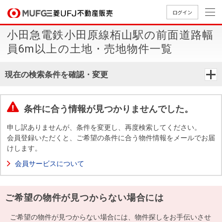
ログイン
小田急電鉄小田原線栢山駅の前面道路幅
買いたい
員6m以上の土地・売地物件一覧
売りたい
現在の検索条件を確認・変更
店舗案内
買いたいTOP
売りたいTOP
店舗案内TOP
会社情報TOP
採用情報TOP
条件に合う情報が見つかりませんでした。
会社情報
申し訳ありませんが、条件を変更し、再度検索してください。
会員登録いただくと、ご希望の条件に合う物件情報をメールでお届
けします。
採用情報
店舗のご
ごあいさ
新卒採用
店舗のご
会社概
キャリア
店舗のご
MUFG
中古
無
新
売
A
会員サービスについて
案内（首
つ
情報
案内（名
要
採用情報
案内（関
Way
マン
料
築・
却
都圏）
古屋）
西）
法人のお客さま
ショ
査
中古
相
経営ビジ
役員一
ご希望の物件が見つからない場合には
組織図
ンを
定
一戸
談
ョン
覧
探す
建て
提携企業にお勤めの方
ご希望の物件が見つからない場合には、物件探しをお手伝いさせ