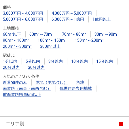
住まいと
ック）
購入ガイ
価格
暮らしの
ド
3,000万円～4,000万円
4,000万円～5,000万円
税金の本
5,000万円～6,000万円
6,000万円～1億円
1億円以上
（電子ブ
土地面積
ック）
60m²以下
60m²～70m²
70m²～80m²
80m²～90m²
90m²～100m²
100m²～150m²
150m²～200m²
200m²～300m²
300m²以上
駅徒歩
1分以内
5分以内
8分以内
10分以内
15分以内
20分以内
30分以内
人気のこだわり条件
新着物件のみ
更地（更地渡し）
角地
南道路（南東・南西含む）
低層住居専用地域
前面道路幅員6m以上
エリア別