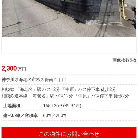
画像枚数6枚
2,300
万円
神奈川県海老名市杉久保南４丁目
相模線 「海老名」駅 バス12分 「中原」バス停下車 徒歩2分
相模鉄道本線 「海老名」駅 バス12分 「中原」バス停下車 徒歩2分
土地面積
165.12m² (49.94坪)
建ぺい率／容積率
60%／200%
この物件にお問い合わせ