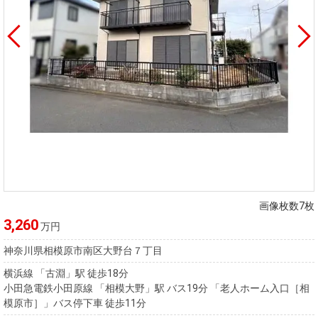
画像枚数7枚
3,260
万円
神奈川県相模原市南区大野台７丁目
横浜線 「古淵」駅 徒歩18分
小田急電鉄小田原線 「相模大野」駅 バス19分 「老人ホーム入口［相
模原市］」バス停下車 徒歩11分