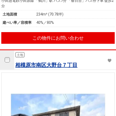
小田急電鉄小田原線 「鶴川」駅 バス7分 「春日台」バス停下車 徒歩2
分
土地面積
234m² (70.78坪)
建ぺい率／容積率
40%／80%
この物件にお問い合わせ
土地
相模原市南区大野台７丁目