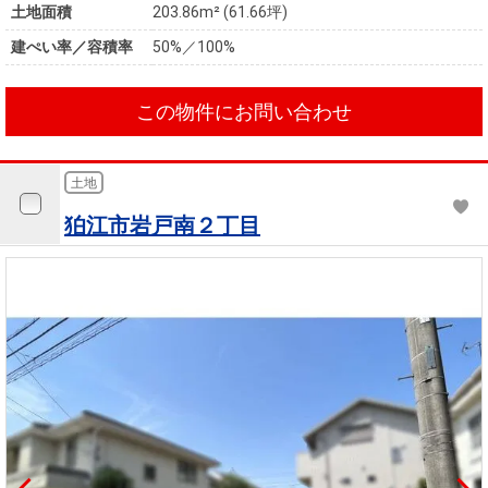
土地面積
203.86m² (61.66坪)
建ぺい率／容積率
50%／100%
この物件にお問い合わせ
土地
狛江市岩戸南２丁目