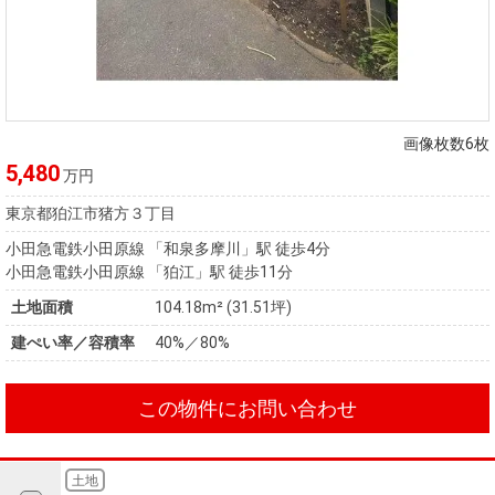
画像枚数6枚
5,480
万円
東京都狛江市猪方３丁目
小田急電鉄小田原線 「和泉多摩川」駅 徒歩4分
小田急電鉄小田原線 「狛江」駅 徒歩11分
土地面積
104.18m² (31.51坪)
建ぺい率／容積率
40%／80%
この物件にお問い合わせ
土地