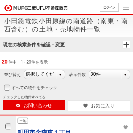
ログイン
小田急電鉄小田原線の南道路（南東・南
買いたい
西含む）の土地・売地物件一覧
売りたい
現在の検索条件を確認・変更
店舗案内
20
件中
1 - 20件を表示
買いたいTOP
売りたいTOP
店舗案内TOP
会社情報TOP
採用情報TOP
並び替え
表示件数
会社情報
すべての物件をチェック
採用情報
店舗のご
ごあいさ
新卒採用
店舗のご
会社概
キャリア
店舗のご
MUFG
中古
無
新
売
A
チェックした
物件すべてを
案内（首
つ
情報
案内（名
要
採用情報
案内（関
Way
マン
料
築・
却
お問い合わせ
お気に入り
都圏）
古屋）
西）
法人のお客さま
ショ
査
中古
相
経営ビジ
役員一
組織図
ンを
定
一戸
談
土地
ョン
覧
探す
建て
提携企業にお勤めの方
町田市金森東１丁目