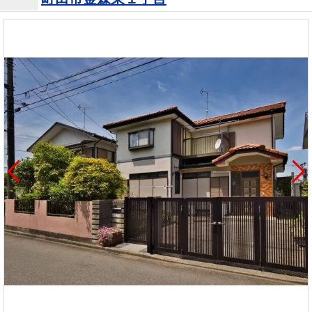
を探
本社地
ニュース
沿革
す
売却
会員ページ
図
リリース
投
時手
事業
資
取り
用物
会社案内
閉じる
用
金額
件を
（電子ブ
物
試算
探す
ック版）
件
を
売却向け
周辺相場
住まい1プ
探
サービス
検索
ラス（お
す
役立ちコ
ラム）
購入向け
住宅ロー
住まい1プ
住まいと
売却ガイ
サービス
ンシミュ
ラス（お
暮らしの
ド
レーショ
役立ちコ
税金の本
ン
ラム）
（電子ブ