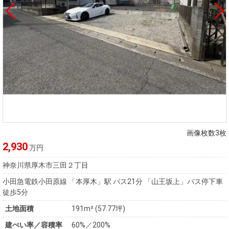
画像枚数3枚
2,930
万円
神奈川県厚木市三田２丁目
小田急電鉄小田原線 「本厚木」駅 バス21分 「山王坂上」バス停下車
徒歩5分
土地面積
191m² (57.77坪)
建ぺい率／容積率
60%／200%