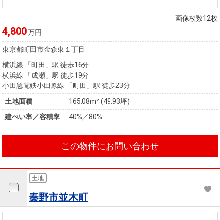
住まいと
ック）
購入ガイ
暮らしの
ド
画像枚数12枚
税金の本
4,800
万円
（電子ブ
東京都町田市金森東１丁目
ック）
横浜線 「町田」駅 徒歩16分
横浜線 「成瀬」駅 徒歩19分
小田急電鉄小田原線 「町田」駅 徒歩23分
土地面積
165.08m² (49.93坪)
建ぺい率／容積率
40%／80%
この物件にお問い合わせ
土地
秦野市並木町