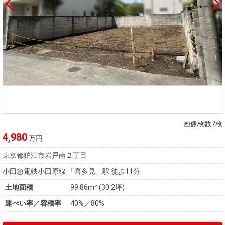
画像枚数7枚
4,980
万円
東京都狛江市岩戸南２丁目
小田急電鉄小田原線 「喜多見」駅 徒歩11分
土地面積
99.86m² (30.2坪)
建ぺい率／容積率
40%／80%