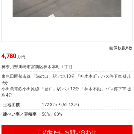
画像枚数6枚
4,780
万円
神奈川県川崎市宮前区神木本町１丁目
東急田園都市線 「溝の口」駅 バス13分 「神木本町」バス停下車 徒歩
9分
小田急電鉄小田原線 「登戸」駅 バス12分 「神木不動」バス停下車 徒
歩4分
土地面積
172.32m² (52.12坪)
建ぺい率／容積率
50%／80%
この物件にお問い合わせ