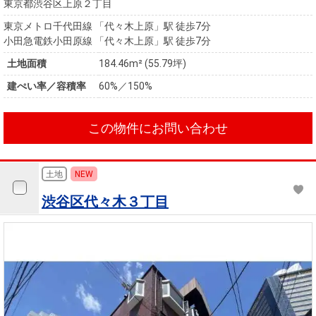
東京都渋谷区上原２丁目
東京メトロ千代田線 「代々木上原」駅 徒歩7分
小田急電鉄小田原線 「代々木上原」駅 徒歩7分
土地面積
184.46m² (55.79坪)
建ぺい率／容積率
60%／150%
この物件にお問い合わせ
土地
NEW
渋谷区代々木３丁目