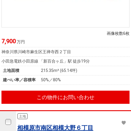
画像枚数6枚
7,900
万円
神奈川県川崎市麻生区王禅寺西２丁目
小田急電鉄小田原線 「新百合ヶ丘」駅 徒歩19分
土地面積
215.35m² (65.14坪)
建ぺい率／容積率
50%／80%
この物件にお問い合わせ
土地
相模原市南区相模大野６丁目