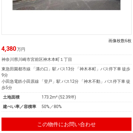
画像枚数6枚
4,380
万円
神奈川県川崎市宮前区神木本町１丁目
東急田園都市線 「溝の口」駅 バス13分 「神木本町」バス停下車 徒歩
9分
小田急電鉄小田原線 「登戸」駅 バス12分 「神木不動」バス停下車 徒
歩5分
土地面積
173.2m² (52.39坪)
建ぺい率／容積率
50%／80%
この物件にお問い合わせ