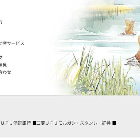
内
動産サービス
プ
意見
合わせ
菱ＵＦＪ信託銀行
三菱ＵＦＪモルガン・スタンレー証券