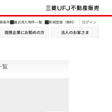
索条件
最近見た物件一覧
新規登録（無料）
ログイン
提携企業にお勤めの方
法人のお客さま
一覧
店舗のご案内（関西）
MUFG Way
土地を探す
AI不動産査定
役員一覧
おすすめ物件から探す