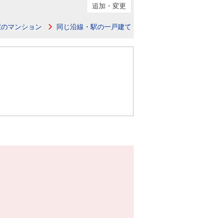
ニュースリリース
追加・変更
駅のマンション
同じ沿線・駅の一戸建て
住まい1プラス（お役立ちコラム）
住まい1プラス（お役立ちコラム）
閉じる