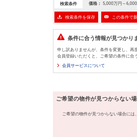
沿革
価格：
5,000万円
～
6,0
検索条件
会員ページ
検索条件を保存
この条件で
会社案内（電子ブック版）
購入向けサービス
売却向けサービス
条件に合う情報が見つかり
住まいと暮らしの税金の本（電子ブック）
住まいと暮らしの税金の本（電子ブック）
申し訳ありませんが、条件を変更し、再
会員登録いただくと、ご希望の条件に合
会員サービスについて
ご希望の物件が見つからない場
ご希望の物件が見つからない場合には