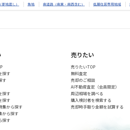
（更地渡し）
角地
南道路（南東・南西含む）
低層住居専用地域
い
売りたい
P
売りたいTOP
を探す
無料査定
探す
売却のご相談
AI不動産査定（会員限定）
を探す
周辺相場を調べる
を探す
購入検討者を検索する
特集から探す
売却時手取り金額を試算する
集から探す
ら探す