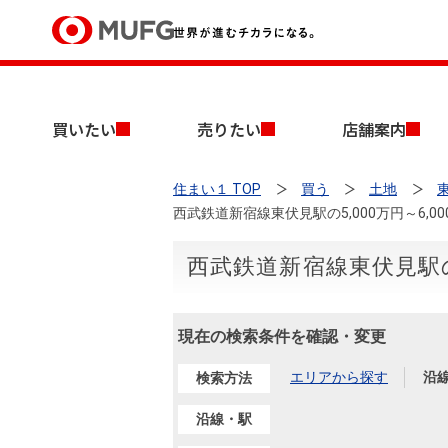
買いたい
買いたい
売りたい
店舗案内
売りたい
住まい１ TOP
買う
土地
店舗案内
西武鉄道新宿線東伏見駅の5,000万円～6,
買いたいTOP
売りたいTOP
店舗案内TOP
会社情報TOP
採用情報TOP
会社情報
西武鉄道新宿線東伏見駅の5
採用情報
店舗のご案内（首都圏）
ごあいさつ
新卒採用情報
現在の検索条件を確認・変更
中古マンションを探す
無料査定
法人のお客さま
エリアから探す
沿
検索方法
経営ビジョン
沿線・駅
投資用物件を探す
売却時手取り金額試算
提携企業にお勤めの方