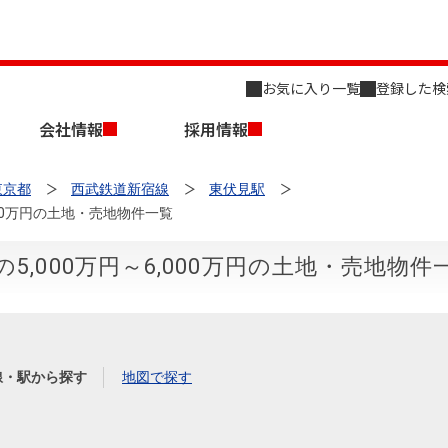
お気に入り一覧
登録した検
会社情報
採用情報
東京都
西武鉄道新宿線
東伏見駅
000万円の土地・売地物件一覧
,000万円～6,000万円の土地・売地物件
店舗のご案内（名古屋）
会社概要
キャリア採用情報
新築・中古一戸建てを探す
売却相談
線・駅から探す
地図で探す
組織図
事業用物件を探す