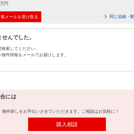
本社地図
00万円
同じ沿線・
新着メールを受け取る
住宅ローンシミュレーション
周辺相場検索
ませんでした。
購入ガイド
売却ガイド
度検索してください。
う物件情報をメールでお届けします。
合には
、物件探しをお手伝いさせていただきます。ご相談はお気軽に！
購入相談