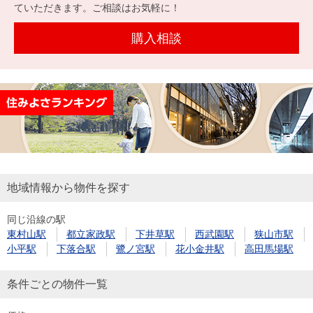
を探
ていただきます。ご相談はお気軽に！
本社地
ニュース
沿革
す
売却
会員ページ
図
リリース
購入相談
投
時手
事業
資
取り
用物
会社案内
閉じる
用
金額
件を
（電子ブ
物
試算
探す
ック版）
件
を
売却向け
周辺相場
住まい1プ
探
サービス
検索
ラス（お
す
役立ちコ
地域情報から物件を探す
ラム）
同じ沿線の駅
購入向け
住宅ロー
住まい1プ
東村山駅
都立家政駅
下井草駅
西武園駅
狭山市駅
住まいと
売却ガイ
サービス
ンシミュ
ラス（お
小平駅
下落合駅
鷺ノ宮駅
花小金井駅
高田馬場駅
暮らしの
ド
レーショ
役立ちコ
税金の本
ン
ラム）
条件ごとの物件一覧
（電子ブ