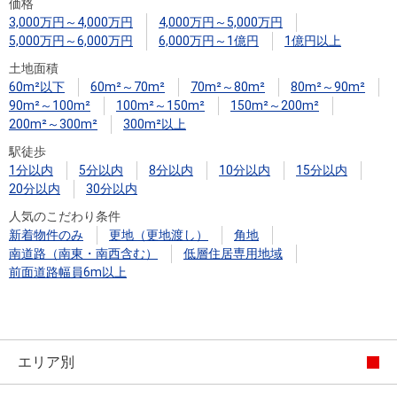
住まいと
ック）
購入ガイ
価格
3,000万円～4,000万円
4,000万円～5,000万円
暮らしの
ド
5,000万円～6,000万円
6,000万円～1億円
1億円以上
税金の本
土地面積
（電子ブ
60m²以下
60m²～70m²
70m²～80m²
80m²～90m²
ック）
90m²～100m²
100m²～150m²
150m²～200m²
200m²～300m²
300m²以上
駅徒歩
1分以内
5分以内
8分以内
10分以内
15分以内
20分以内
30分以内
人気のこだわり条件
新着物件のみ
更地（更地渡し）
角地
南道路（南東・南西含む）
低層住居専用地域
前面道路幅員6m以上
エリア別