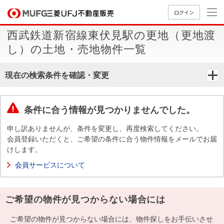
ログイン
西武鉄道新宿線東伏見駅の更地（更地渡
買いたい
し）の土地・売地物件一覧
売りたい
現在の検索条件を確認・変更
店舗案内
買いたいTOP
売りたいTOP
店舗案内TOP
会社情報TOP
採用情報TOP
条件に合う情報が見つかりませんでした。
会社情報
申し訳ありませんが、条件を変更し、再度検索してください。
会員登録いただくと、ご希望の条件に合う物件情報をメールでお届
けします。
採用情報
店舗のご
ごあいさ
新卒採用
店舗のご
会社概
キャリア
店舗のご
MUFG
中古
無
新
売
A
会員サービスについて
案内（首
つ
情報
案内（名
要
採用情報
案内（関
Way
マン
料
築・
却
都圏）
古屋）
西）
法人のお客さま
ショ
査
中古
相
経営ビジ
役員一
ご希望の物件が見つからない場合には
組織図
ンを
定
一戸
談
ョン
覧
探す
建て
提携企業にお勤めの方
ご希望の物件が見つからない場合には、物件探しをお手伝いさせ