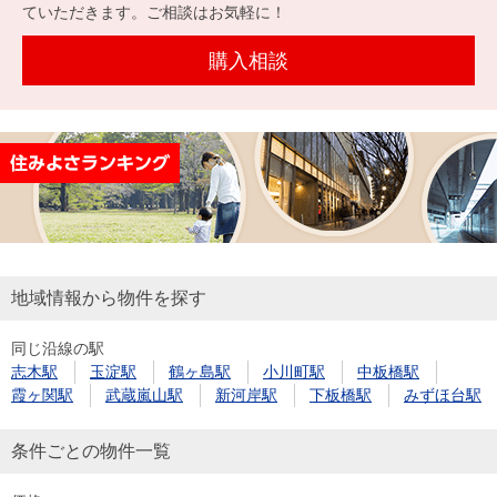
を探
ていただきます。ご相談はお気軽に！
本社地
ニュース
沿革
す
売却
会員ページ
図
リリース
購入相談
投
時手
事業
資
取り
用物
会社案内
閉じる
用
金額
件を
（電子ブ
物
試算
探す
ック版）
件
を
売却向け
周辺相場
住まい1プ
探
サービス
検索
ラス（お
す
役立ちコ
地域情報から物件を探す
ラム）
同じ沿線の駅
購入向け
住宅ロー
住まい1プ
志木駅
玉淀駅
鶴ヶ島駅
小川町駅
中板橋駅
住まいと
売却ガイ
サービス
ンシミュ
ラス（お
霞ヶ関駅
武蔵嵐山駅
新河岸駅
下板橋駅
みずほ台駅
暮らしの
ド
レーショ
役立ちコ
税金の本
ン
ラム）
条件ごとの物件一覧
（電子ブ