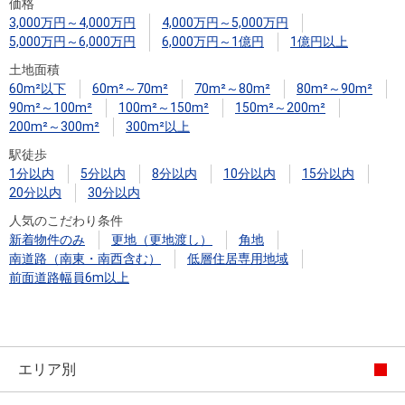
住まいと
ック）
購入ガイ
価格
3,000万円～4,000万円
4,000万円～5,000万円
暮らしの
ド
5,000万円～6,000万円
6,000万円～1億円
1億円以上
税金の本
土地面積
（電子ブ
60m²以下
60m²～70m²
70m²～80m²
80m²～90m²
ック）
90m²～100m²
100m²～150m²
150m²～200m²
200m²～300m²
300m²以上
駅徒歩
1分以内
5分以内
8分以内
10分以内
15分以内
20分以内
30分以内
人気のこだわり条件
新着物件のみ
更地（更地渡し）
角地
南道路（南東・南西含む）
低層住居専用地域
前面道路幅員6m以上
エリア別