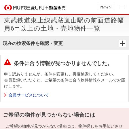
ログイン
東武鉄道東上線武蔵嵐山駅の前面道路幅
買いたい
員6m以上の土地・売地物件一覧
売りたい
現在の検索条件を確認・変更
店舗案内
買いたいTOP
売りたいTOP
店舗案内TOP
会社情報TOP
採用情報TOP
条件に合う情報が見つかりませんでした。
会社情報
申し訳ありませんが、条件を変更し、再度検索してください。
会員登録いただくと、ご希望の条件に合う物件情報をメールでお届
けします。
採用情報
店舗のご
ごあいさ
新卒採用
店舗のご
会社概
キャリア
店舗のご
MUFG
中古
無
新
売
A
会員サービスについて
案内（首
つ
情報
案内（名
要
採用情報
案内（関
Way
マン
料
築・
却
都圏）
古屋）
西）
法人のお客さま
ショ
査
中古
相
経営ビジ
役員一
ご希望の物件が見つからない場合には
組織図
ンを
定
一戸
談
ョン
覧
探す
建て
提携企業にお勤めの方
ご希望の物件が見つからない場合には、物件探しをお手伝いさせ