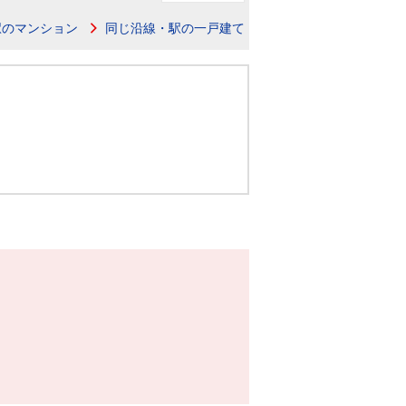
ニュースリリース
駅のマンション
同じ沿線・駅の一戸建て
住まい1プラス（お役立ちコラム）
住まい1プラス（お役立ちコラム）
閉じる