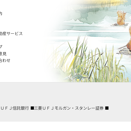
内
動産サービス
プ
意見
合わせ
菱ＵＦＪ信託銀行
三菱ＵＦＪモルガン・スタンレー証券