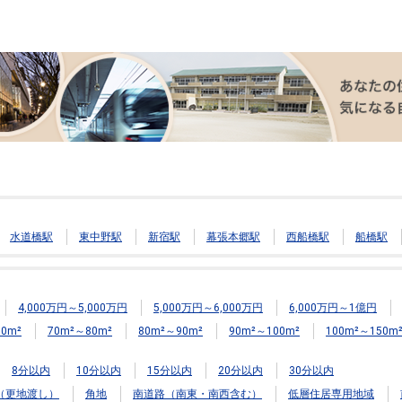
水道橋駅
東中野駅
新宿駅
幕張本郷駅
西船橋駅
船橋駅
4,000万円～5,000万円
5,000万円～6,000万円
6,000万円～1億円
0m²
70m²～80m²
80m²～90m²
90m²～100m²
100m²～150m
8分以内
10分以内
15分以内
20分以内
30分以内
（更地渡し）
角地
南道路（南東・南西含む）
低層住居専用地域