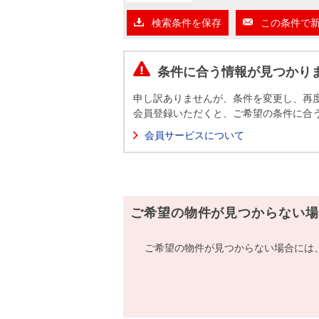
沿革
検索条件を保存
この条件で
会員ページ
会社案内（電子ブック版）
購入向けサービス
売却向けサービス
条件に合う情報が見つかり
申し訳ありませんが、条件を変更し、再
住まいと暮らしの税金の本（電子ブック）
住まいと暮らしの税金の本（電子ブック）
会員登録いただくと、ご希望の条件に合
会員サービスについて
ご希望の物件が見つからない場
ご希望の物件が見つからない場合には