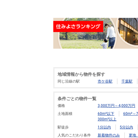
地域情報から物件を探す
同じ沿線の駅
市ケ谷駅
千葉駅
条件ごとの物件一覧
価格
3,000万円～4,000万円
土地面積
60m²以下
60m²～7
300m²以上
駅徒歩
1分以内
5分以内
人気のこだわり条件
新着物件のみ
更地