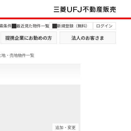
索条件
最近見た物件一覧
新規登録（無料）
ログイン
提携企業にお勤めの方
法人のお客さま
土地・売地物件一覧
店舗のご案内（関西）
MUFG Way
土地を探す
AI不動産査定
役員一覧
おすすめ物件から探す
追加・変更