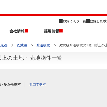
お気に入り一覧
登録した検
会社情報
採用情報
東京都
総武線
水道橋駅
総武線水道橋駅の1億円以上の
以上の土地・売地物件一覧
店舗のご案内（名古屋）
会社概要
キャリア採用情報
新築・中古一戸建てを探す
売却相談
線・駅から探す
地図で探す
組織図
事業用物件を探す