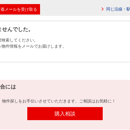
本社地図
同じ沿線・
新着メールを受け取る
住宅ローンシミュレーション
周辺相場検索
ませんでした。
度検索してください。
購入ガイド
売却ガイド
う物件情報をメールでお届けします。
合には
、物件探しをお手伝いさせていただきます。ご相談はお気軽に！
購入相談