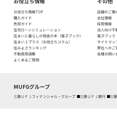
お役立ち情報
その他
お役立ち情報TOP
店舗のご案
購入ガイド
会社情報
売却ガイド
採用情報
住宅ローンシミュレーション
法人向け不
住まいと暮らしの税金の本（電子ブック）
電子ブック
住まい１プラス（お役立ちコラム）
サイトマッ
住みよさランキング
弊社へのご
不動産用語集
各種お問い
よくあるご質問
MUFGグループ
三菱ＵＦＪフィナンシャル・グループ
三菱ＵＦＪ銀行
三