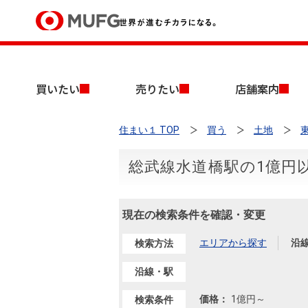
買いたい
買いたい
売りたい
店舗案内
売りたい
住まい１ TOP
買う
土地
店舗案内
買いたいTOP
売りたいTOP
店舗案内TOP
会社情報TOP
採用情報TOP
総武線水道橋駅の1億円
会社情報
現在の検索条件を確認・変更
採用情報
店舗のご案内（首都圏）
ごあいさつ
新卒採用情報
中古マンションを探す
無料査定
エリアから探す
沿
検索方法
法人のお客さま
経営ビジョン
沿線・駅
投資用物件を探す
売却時手取り金額試算
提携企業にお勤めの方
価格：
1億円
～
検索条件