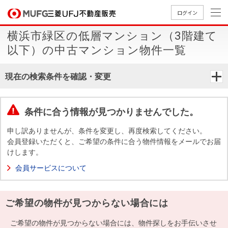
ログイン
横浜市緑区の低層マンション（3階建て
買いたい
以下）の中古マンション物件一覧
売りたい
現在の検索条件を確認・変更
店舗案内
買いたいTOP
売りたいTOP
店舗案内TOP
会社情報TOP
採用情報TOP
条件に合う情報が見つかりませんでした。
会社情報
申し訳ありませんが、条件を変更し、再度検索してください。
会員登録いただくと、ご希望の条件に合う物件情報をメールでお届
けします。
採用情報
店舗のご
ごあいさ
新卒採用
店舗のご
会社概
キャリア
店舗のご
MUFG
中古
無
新
売
A
会員サービスについて
案内（首
つ
情報
案内（名
要
採用情報
案内（関
Way
マン
料
築・
却
都圏）
古屋）
西）
法人のお客さま
ショ
査
中古
相
経営ビジ
役員一
ご希望の物件が見つからない場合には
組織図
ンを
定
一戸
談
ョン
覧
探す
建て
提携企業にお勤めの方
ご希望の物件が見つからない場合には、物件探しをお手伝いさせ