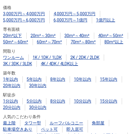
住まいと
ック）
購入ガイ
価格
暮らしの
ド
3,000万円～4,000万円
4,000万円～5,000万円
税金の本
5,000万円～6,000万円
6,000万円～1億円
1億円以上
（電子ブ
専有面積
ック）
20m²以下
20m²～30m²
30m²～40m²
40m²～50m²
50m²～60m²
60m²～70m²
70m²～80m²
80m²以上
間取り
ワンルーム
1K / 1DK / 1LDK
2K / 2DK / 2LDK
3K / 3DK / 3LDK
4K / 4DK / 4LDK以上
築年数
1年以内
5年以内
8年以内
10年以内
15年以内
20年以内
30年以内
駅徒歩
1分以内
5分以内
8分以内
10分以内
15分以内
20分以内
30分以内
人気のこだわり条件
最上階
タワー型
ルーフバルコニー
角部屋
駐車場空きあり
ペット可
即入居可