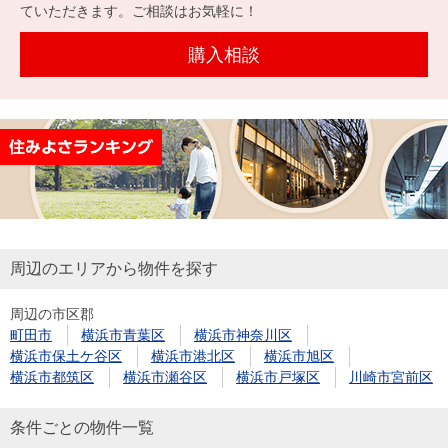
を探
ていただきます。ご相談はお気軽に！
本社地
ニュース
沿革
す
売却
会員ページ
図
リリース
購入相談
投
時手
事業
資
取り
用物
会社案内
閉じる
用
金額
件を
（電子ブ
物
試算
探す
ック版）
件
を
売却向け
周辺相場
住まい1プ
探
サービス
検索
ラス（お
す
役立ちコ
周辺のエリアから物件を探す
ラム）
周辺の市区郡
購入向け
住宅ロー
住まい1プ
町田市
横浜市青葉区
横浜市神奈川区
住まいと
売却ガイ
サービス
ンシミュ
ラス（お
横浜市保土ケ谷区
横浜市港北区
横浜市旭区
暮らしの
ド
レーショ
役立ちコ
横浜市都筑区
横浜市瀬谷区
横浜市戸塚区
川崎市宮前区
税金の本
ン
ラム）
（電子ブ
条件ごとの物件一覧