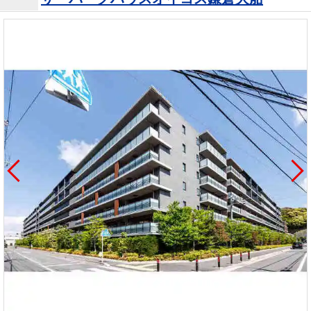
を探
本社地
ニュース
沿革
す
売却
会員ページ
図
リリース
投
時手
事業
資
取り
用物
会社案内
閉じる
用
金額
件を
（電子ブ
物
試算
探す
ック版）
件
を
売却向け
周辺相場
住まい1プ
探
サービス
検索
ラス（お
す
役立ちコ
ラム）
購入向け
住宅ロー
住まい1プ
住まいと
売却ガイ
サービス
ンシミュ
ラス（お
暮らしの
ド
レーショ
役立ちコ
税金の本
ン
ラム）
（電子ブ