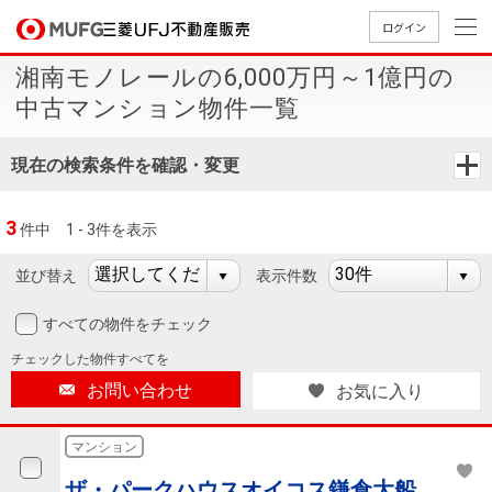
ログイン
湘南モノレールの6,000万円～1億円の
買いたい
中古マンション物件一覧
売りたい
現在の検索条件を確認・変更
店舗案内
3
件中
1 - 3件を表示
買いたいTOP
売りたいTOP
店舗案内TOP
会社情報TOP
採用情報TOP
並び替え
表示件数
会社情報
すべての物件をチェック
採用情報
店舗のご
ごあいさ
新卒採用
店舗のご
会社概
キャリア
店舗のご
MUFG
中古
無
新
売
A
チェックした
物件すべてを
案内（首
つ
情報
案内（名
要
採用情報
案内（関
Way
マン
料
築・
却
お問い合わせ
お気に入り
都圏）
古屋）
西）
法人のお客さま
ショ
査
中古
相
経営ビジ
役員一
組織図
ンを
定
一戸
談
マンション
ョン
覧
探す
建て
提携企業にお勤めの方
ザ・パークハウスオイコス鎌倉大船