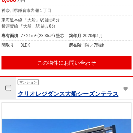
万円
神奈川県鎌倉市岩瀬１丁目
東海道本線 「大船」駅 徒歩8分
横須賀線 「大船」駅 徒歩8分
専有面積
77.21m²
(23.35坪)
壁芯
築年月
2020年1月
間取り
3LDK
所在階
1階／7階建
この物件にお問い合わせ
マンション
クリオレジダンス大船シーズンテラス