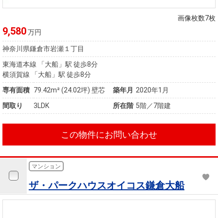
住まいと
ック）
購入ガイ
暮らしの
ド
画像枚数7枚
税金の本
9,580
万円
（電子ブ
神奈川県鎌倉市岩瀬１丁目
ック）
東海道本線 「大船」駅 徒歩8分
横須賀線 「大船」駅 徒歩8分
専有面積
79.42m²
(24.02坪)
壁芯
築年月
2020年1月
間取り
3LDK
所在階
5階／7階建
この物件にお問い合わせ
マンション
ザ・パークハウスオイコス鎌倉大船