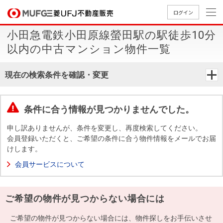
ログイン
小田急電鉄小田原線螢田駅の駅徒歩10分
買いたい
以内の中古マンション物件一覧
売りたい
現在の検索条件を確認・変更
店舗案内
買いたいTOP
売りたいTOP
店舗案内TOP
会社情報TOP
採用情報TOP
条件に合う情報が見つかりませんでした。
会社情報
申し訳ありませんが、条件を変更し、再度検索してください。
会員登録いただくと、ご希望の条件に合う物件情報をメールでお届
けします。
採用情報
店舗のご
ごあいさ
新卒採用
店舗のご
会社概
キャリア
店舗のご
MUFG
中古
無
新
売
A
会員サービスについて
案内（首
つ
情報
案内（名
要
採用情報
案内（関
Way
マン
料
築・
却
都圏）
古屋）
西）
法人のお客さま
ショ
査
中古
相
経営ビジ
役員一
ご希望の物件が見つからない場合には
組織図
ンを
定
一戸
談
ョン
覧
探す
建て
提携企業にお勤めの方
ご希望の物件が見つからない場合には、物件探しをお手伝いさせ