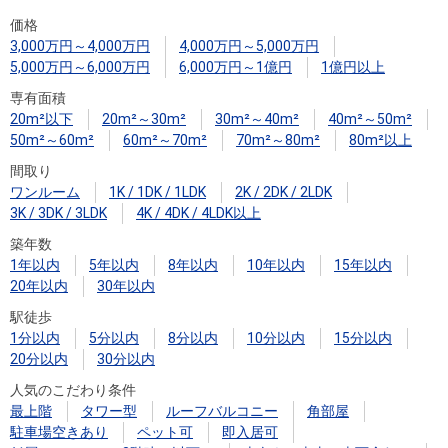
住まいと
ック）
購入ガイ
価格
暮らしの
ド
3,000万円～4,000万円
4,000万円～5,000万円
税金の本
5,000万円～6,000万円
6,000万円～1億円
1億円以上
（電子ブ
専有面積
ック）
20m²以下
20m²～30m²
30m²～40m²
40m²～50m²
50m²～60m²
60m²～70m²
70m²～80m²
80m²以上
間取り
ワンルーム
1K / 1DK / 1LDK
2K / 2DK / 2LDK
3K / 3DK / 3LDK
4K / 4DK / 4LDK以上
築年数
1年以内
5年以内
8年以内
10年以内
15年以内
20年以内
30年以内
駅徒歩
1分以内
5分以内
8分以内
10分以内
15分以内
20分以内
30分以内
人気のこだわり条件
最上階
タワー型
ルーフバルコニー
角部屋
駐車場空きあり
ペット可
即入居可