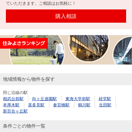
を探
ていただきます。ご相談はお気軽に！
本社地
ニュース
沿革
す
売却
会員ページ
図
リリース
購入相談
投
時手
事業
資
取り
用物
会社案内
閉じる
用
金額
件を
（電子ブ
物
試算
探す
ック版）
件
を
売却向け
周辺相場
住まい1プ
探
サービス
検索
ラス（お
す
役立ちコ
地域情報から物件を探す
ラム）
同じ沿線の駅
購入向け
住宅ロー
住まい1プ
相武台前駅
向ヶ丘遊園駅
東海大学前駅
経堂駅
住まいと
売却ガイ
サービス
ンシミュ
ラス（お
本厚木駅
喜多見駅
参宮橋駅
鶴川駅
生田駅
暮らしの
ド
レーショ
役立ちコ
新百合ヶ丘駅
税金の本
ン
ラム）
（電子ブ
条件ごとの物件一覧