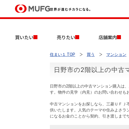
買いたい
買いたい
売りたい
店舗案内
売りたい
住まい１ TOP
買う
マンション
店舗案内
買いたいTOP
売りたいTOP
店舗案内TOP
会社情報TOP
採用情報TOP
日野市の2階以上の中古
会社情報
日野市の2階以上の中古マンション購入は
採用情報
す。物件の見学（内見）のお問い合わせも
店舗のご案内（首都圏）
ごあいさつ
新卒採用情報
中古マンションを探す
無料査定
中古マンションをお探しなら、三菱ＵＦＪ
法人のお客さま
供いたします。人気のテーマや住みよさラ
経営ビジョン
になるお金のことから契約、引き渡しまで
投資用物件を探す
売却時手取り金額試算
提携企業にお勤めの方