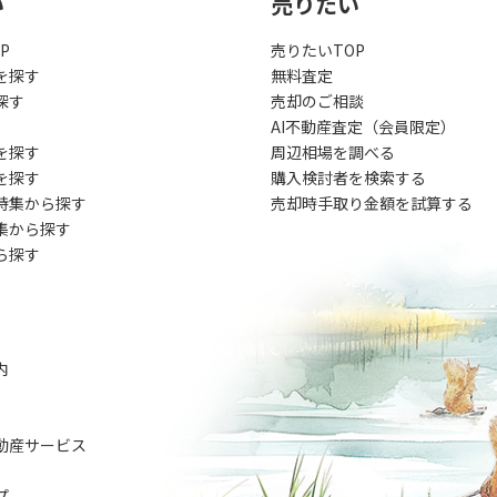
い
売りたい
P
売りたいTOP
を探す
無料査定
探す
売却のご相談
AI不動産査定（会員限定）
を探す
周辺相場を調べる
を探す
購入検討者を検索する
特集から探す
売却時手取り金額を試算する
集から探す
ら探す
内
動産サービス
プ