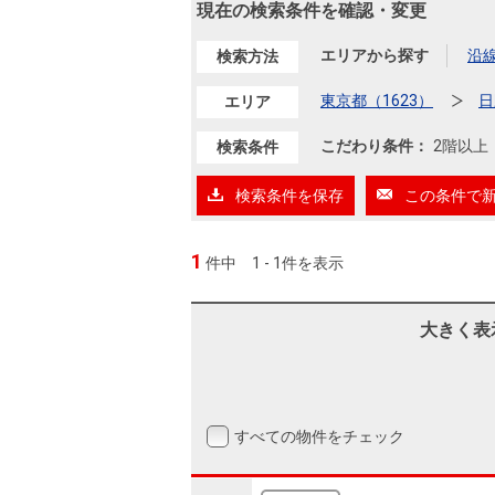
沿革
現在の検索条件を確認・変更
会員ページ
エリアから探す
沿
検索方法
会社案内（電子ブック版）
購入向けサービス
売却向けサービス
東京都（1623）
日
エリア
こだわり条件：
2階以上
検索条件
住まいと暮らしの税金の本（電子ブック）
住まいと暮らしの税金の本（電子ブック）
検索条件を保存
この条件で
1
件中
1 - 1件を表示
大きく表
すべての物件をチェック