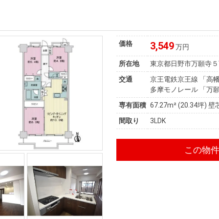
価格
3,549
万円
所在地
東京都日野市万願寺５
交通
京王電鉄京王線 「高幡
多摩モノレール 「万願
専有面積
67.27m²
(20.34坪)
壁
間取り
3LDK
この物