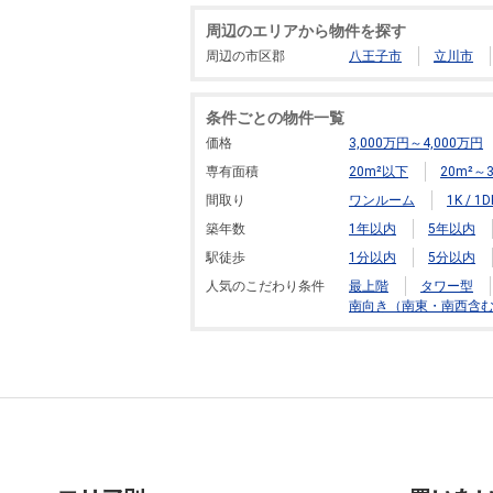
周辺のエリアから物件を探す
周辺の市区郡
八王子市
立川市
条件ごとの物件一覧
価格
3,000万円～4,000万円
専有面積
20m²以下
20m²～3
間取り
ワンルーム
1K / 1D
築年数
1年以内
5年以内
駅徒歩
1分以内
5分以内
人気のこだわり条件
最上階
タワー型
南向き（南東・南西含