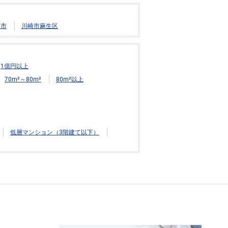
田市
川崎市麻生区
1億円以上
70m²～80m²
80m²以上
低層マンション（3階建て以下）