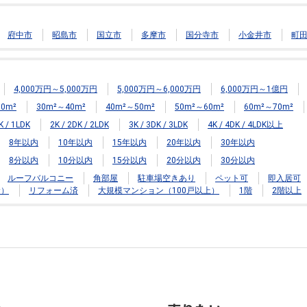
府中市
昭島市
国立市
多摩市
国分寺市
小金井市
町
4,000万円～5,000万円
5,000万円～6,000万円
6,000万円～1億円
0m²
30m²～40m²
40m²～50m²
50m²～60m²
60m²～70m²
K / 1LDK
2K / 2DK / 2LDK
3K / 3DK / 3LDK
4K / 4DK / 4LDK以上
8年以内
10年以内
15年以内
20年以内
30年以内
8分以内
10分以内
15分以内
20分以内
30分以内
ルーフバルコニー
角部屋
駐車場空きあり
ペット可
即入居可
む）
リフォーム済
大規模マンション（100戸以上）
1階
2階以上