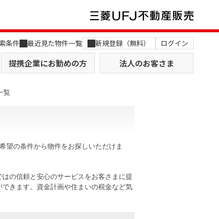
索条件
最近見た物件一覧
新規登録（無料）
ログイン
提携企業にお勤めの方
法人のお客さま
一覧
ご希望の条件から物件をお探しいただけま
店舗のご案内（関西）
MUFG Way
土地を探す
AI不動産査定
ではの信頼と安心のサービスをお客さまに提
ができます。資金計画や住まいの税金など気
役員一覧
おすすめ物件から探す