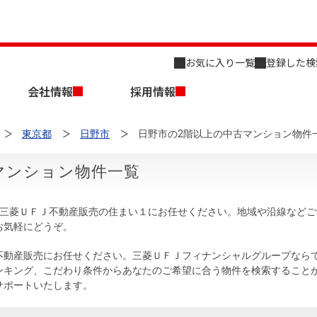
お気に入り一覧
登録した検
会社情報
採用情報
東京都
日野市
日野市の2階以上の中古マンション物件
マンション物件一覧
、三菱ＵＦＪ不動産販売の住まい１にお任せください。地域や沿線など
お気軽にどうぞ。
店舗のご案内（名古屋）
会社概要
キャリア採用情報
新築・中古一戸建てを探す
売却相談
不動産販売にお任せください。三菱ＵＦＪフィナンシャルグループなら
ンキング、こだわり条件からあなたのご希望に合う物件を検索すること
組織図
サポートいたします。
事業用物件を探す