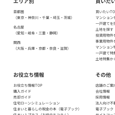
エリア別
買いた
首都圏
買いたいTO
（東京・神奈川・千葉・埼玉・茨城）
マンション
一戸建てを
名古屋
土地を探す
（愛知・岐阜・三重・静岡）
投資用物件
事業用物件
関西
マンション
（大阪・兵庫・京都・奈良・滋賀）
一戸建て特
土地特集か
お役立ち情報
その他
お役立ち情報TOP
店舗のご案
購入ガイド
会社情報
売却ガイド
採用情報
住宅ローンシミュレーション
法人向け不
住まいと暮らしの税金の本（電子ブック）
電子ブック
住まい１プラス（お役立ちコラム）
サイトマッ