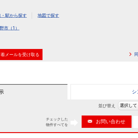
本社地図
線・駅から探す
地図で探す
住宅ローンシミュレーション
周辺相場検索
野市（1）
購入ガイド
売却ガイド
新着メールを受け取る
シ
示
並び替え
チェックした
お問い合わせ
物件すべてを