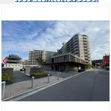
を探
本社地
ニュース
沿革
す
売却
会員ページ
図
リリース
投
時手
事業
資
取り
用物
会社案内
閉じる
用
金額
件を
（電子ブ
物
試算
探す
ック版）
件
を
売却向け
周辺相場
住まい1プ
探
サービス
検索
ラス（お
す
役立ちコ
ラム）
購入向け
住宅ロー
住まい1プ
住まいと
売却ガイ
サービス
ンシミュ
ラス（お
暮らしの
ド
レーショ
役立ちコ
税金の本
ン
ラム）
（電子ブ