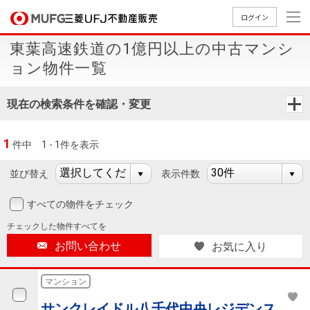
ログイン
東葉高速鉄道の1億円以上の中古マンシ
買いたい
ョン物件一覧
売りたい
現在の検索条件を確認・変更
店舗案内
1
件中
1 - 1件を表示
買いたいTOP
売りたいTOP
店舗案内TOP
会社情報TOP
採用情報TOP
並び替え
表示件数
会社情報
すべての物件をチェック
採用情報
店舗のご
ごあいさ
新卒採用
店舗のご
会社概
キャリア
店舗のご
MUFG
中古
無
新
売
A
チェックした
物件すべてを
案内（首
つ
情報
案内（名
要
採用情報
案内（関
Way
マン
料
築・
却
お問い合わせ
お気に入り
都圏）
古屋）
西）
法人のお客さま
ショ
査
中古
相
経営ビジ
役員一
組織図
ンを
定
一戸
談
マンション
ョン
覧
探す
建て
提携企業にお勤めの方
サンクレイドル八千代中央レジデンス