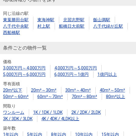
同じ沿線の駅
東葉勝田台駅
東海神駅
北習志野駅
飯山満駅
八千代中央駅
村上駅
船橋日大前駅
八千代緑が丘駅
西船橋駅
条件ごとの物件一覧
価格
3,000万円～4,000万円
4,000万円～5,000万円
5,000万円～6,000万円
6,000万円～1億円
1億円以上
専有面積
20m²以下
20m²～30m²
30m²～40m²
40m²～50m²
50m²～60m²
60m²～70m²
70m²～80m²
80m²以上
間取り
ワンルーム
1K / 1DK / 1LDK
2K / 2DK / 2LDK
3K / 3DK / 3LDK
4K / 4DK / 4LDK以上
築年数
1年以内
5年以内
8年以内
10年以内
15年以内