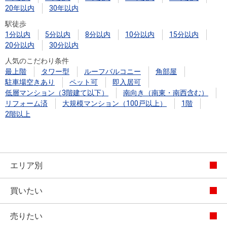
20年以内
30年以内
駅徒歩
1分以内
5分以内
8分以内
10分以内
15分以内
20分以内
30分以内
人気のこだわり条件
最上階
タワー型
ルーフバルコニー
角部屋
駐車場空きあり
ペット可
即入居可
低層マンション（3階建て以下）
南向き（南東・南西含む）
リフォーム済
大規模マンション（100戸以上）
1階
2階以上
エリア別
買いたい
売りたい