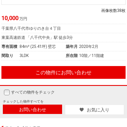
住まいと
ック）
購入ガイ
暮らしの
ド
画像枚数38枚
税金の本
10,000
万円
（電子ブ
千葉県八千代市ゆりのき台４丁目
ック）
東葉高速鉄道 「八千代中央」駅 徒歩3分
専有面積
84m²
(25.41坪)
壁芯
築年月
2020年2月
間取り
3LDK
所在階
10階／11階建
この物件にお問い合わせ
すべての物件をチェック
チェックした
物件すべてを
お問い合わせ
お気に入り