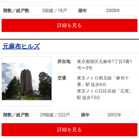
階数／総戸数
5階建／18戸
築年
2008年
詳細を見る
元麻布ヒルズ
所在地
東京都港区元麻布1丁目3番1
号〜3号
交通
東京メトロ南北線「麻布十
番」駅 徒歩6分
東京メトロ日比谷線「広尾」
駅 徒歩13分
階数／総戸数
29階建／222戸
築年
2002年
詳細を見る