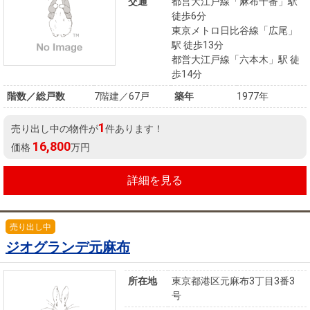
交通
都営大江戸線「麻布十番」駅
徒歩6分
東京メトロ日比谷線「広尾」
駅 徒歩13分
都営大江戸線「六本木」駅 徒
歩14分
階数／総戸数
7階建／67戸
築年
1977年
1
売り出し中の物件が
件あります！
16,800
価格
万円
詳細を見る
売り出し中
ジオグランデ元麻布
所在地
東京都港区元麻布3丁目3番3
号