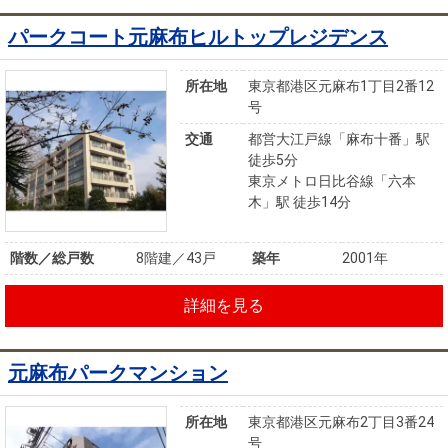
パークコート元麻布ヒルトップレジデンス
所在地
東京都港区元麻布1丁目2番12
号
交通
都営大江戸線「麻布十番」駅
徒歩5分
東京メトロ日比谷線「六本
木」駅 徒歩14分
階数／総戸数
8階建／43戸
築年
2001年
詳細を見る
元麻布パークマンション
所在地
東京都港区元麻布2丁目3番24
号