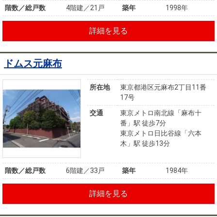
階数／総戸数
4階建／21戸
築年
1998年
詳細を見る
ドムス元麻布
所在地
東京都港区元麻布2丁目11番
17号
交通
東京メトロ南北線「麻布十
番」駅 徒歩7分
東京メトロ日比谷線「六本
木」駅 徒歩13分
階数／総戸数
6階建／33戸
築年
1984年
詳細を見る