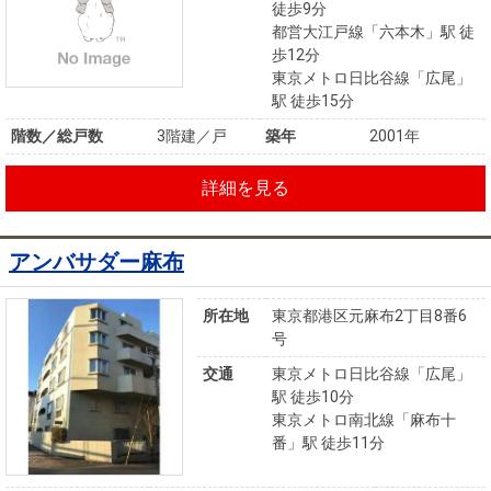
徒歩9分
都営大江戸線「六本木」駅 徒
歩12分
東京メトロ日比谷線「広尾」
駅 徒歩15分
階数／総戸数
3階建／戸
築年
2001年
詳細を見る
アンバサダー麻布
所在地
東京都港区元麻布2丁目8番6
号
交通
東京メトロ日比谷線「広尾」
駅 徒歩10分
東京メトロ南北線「麻布十
番」駅 徒歩11分