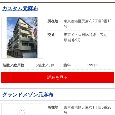
カスタム元麻布
所在地
東京都港区元麻布2丁目9番13
号
交通
東京メトロ日比谷線「広尾」
駅 徒歩9分
階数／総戸数
5階建／3戸
築年
1991年
詳細を見る
グランドメゾン元麻布
所在地
東京都港区元麻布1丁目5番28
号