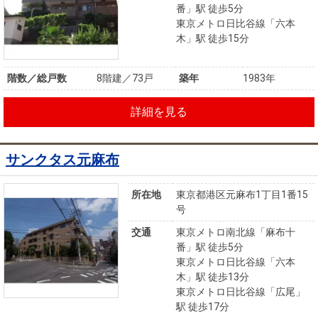
番」駅 徒歩5分
東京メトロ日比谷線「六本
木」駅 徒歩15分
階数／総戸数
8階建／73戸
築年
1983年
詳細を見る
サンクタス元麻布
所在地
東京都港区元麻布1丁目1番15
号
交通
東京メトロ南北線「麻布十
番」駅 徒歩5分
東京メトロ日比谷線「六本
木」駅 徒歩13分
東京メトロ日比谷線「広尾」
駅 徒歩17分