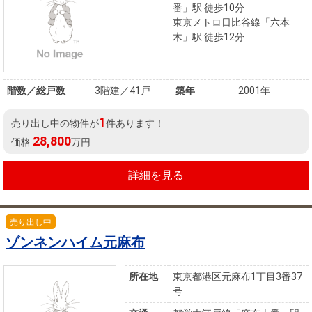
番」駅 徒歩10分
東京メトロ日比谷線「六本
木」駅 徒歩12分
階数／総戸数
3階建／41戸
築年
2001年
1
売り出し中の物件が
件あります！
28,800
価格
万円
詳細を見る
売り出し中
ゾンネンハイム元麻布
所在地
東京都港区元麻布1丁目3番37
号