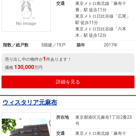
交通
東京メトロ南北線「麻布十
番」駅 徒歩11分
東京メトロ日比谷線「広尾」
駅 徒歩11分
東京メトロ日比谷線「六本
木」駅 徒歩12分
階数／総戸数
5階建／19戸
築年
2017年
1
売り出し中の物件が
件あります！
130,000
価格
万円
詳細を見る
ウィスタリア元麻布
所在地
東京都港区元麻布1丁目2番23
号
交通
東京メトロ南北線「麻布十