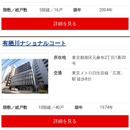
階数／総戸数
5階建／16戸
築年
2004年
詳細を見る
有栖川ナショナルコート
所在地
東京都港区元麻布2丁目1番20
号
交通
東京メトロ日比谷線「広尾」
駅 徒歩8分
階数／総戸数
10階建／40戸
築年
1974年
詳細を見る