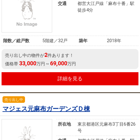
を探
交通
都営大江戸線「麻布十番」駅
本社地
ニュース
沿革
徒歩4分
す
売却
会員ページ
図
リリース
投
時手
事業
資
取り
用物
会社案内
閉じる
用
金額
件を
（電子ブ
階数／総戸数
5階建／32戸
築年
2018年
物
試算
探す
ック版）
件
2
売り出し中の物件が
件あります！
を
33,000
69,000
価格帯
万円 ~
万円
売却向け
周辺相場
住まい1プ
探
サービス
検索
ラス（お
詳細を見る
す
役立ちコ
ラム）
売り出し中
購入向け
住宅ロー
住まい1プ
住まいと
売却ガイ
マジェス元麻布ガーデンズＤ棟
サービス
ンシミュ
ラス（お
暮らしの
ド
レーショ
役立ちコ
税金の本
所在地
東京都港区元麻布3丁目6番26
ン
ラム）
号
（電子ブ