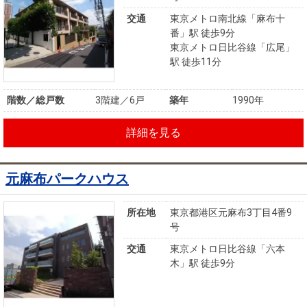
交通
東京メトロ南北線「麻布十
番」駅 徒歩9分
東京メトロ日比谷線「広尾」
駅 徒歩11分
階数／総戸数
3階建／6戸
築年
1990年
詳細を見る
元麻布パークハウス
所在地
東京都港区元麻布3丁目4番9
号
交通
東京メトロ日比谷線「六本
木」駅 徒歩9分