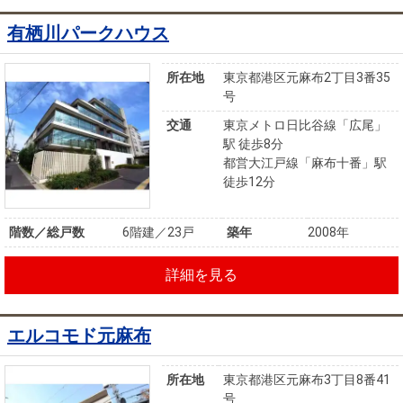
有栖川パークハウス
所在地
東京都港区元麻布2丁目3番35
号
交通
東京メトロ日比谷線「広尾」
駅 徒歩8分
都営大江戸線「麻布十番」駅
徒歩12分
階数／総戸数
6階建／23戸
築年
2008年
詳細を見る
エルコモド元麻布
所在地
東京都港区元麻布3丁目8番41
号