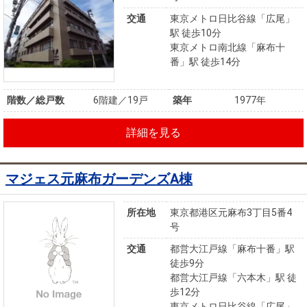
交通
東京メトロ日比谷線「広尾」
駅 徒歩10分
東京メトロ南北線「麻布十
番」駅 徒歩14分
階数／総戸数
6階建／19戸
築年
1977年
詳細を見る
マジェス元麻布ガーデンズA棟
所在地
東京都港区元麻布3丁目5番4
号
交通
都営大江戸線「麻布十番」駅
徒歩9分
都営大江戸線「六本木」駅 徒
歩12分
東京メトロ日比谷線「広尾」