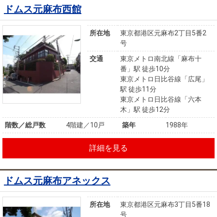
ドムス元麻布西館
所在地
東京都港区元麻布2丁目5番2
号
交通
東京メトロ南北線「麻布十
番」駅 徒歩10分
東京メトロ日比谷線「広尾」
駅 徒歩11分
東京メトロ日比谷線「六本
木」駅 徒歩12分
階数／総戸数
4階建／10戸
築年
1988年
詳細を見る
ドムス元麻布アネックス
所在地
東京都港区元麻布3丁目5番18
号