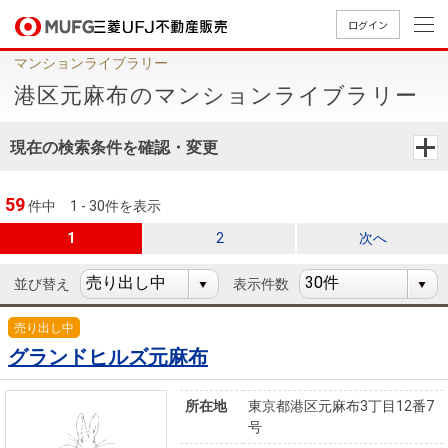
ログイン
マンションライブラリー
買いたい
港区元麻布のマンションライブラリー
売りたい
現在の検索条件を確認・変更
店舗案内
59
件中
1 - 30件を表示
買いたいTOP
売りたいTOP
店舗案内TOP
会社情報TOP
採用情報TOP
1
2
次へ
会社情報
並び替え
表示件数
採用情報
店舗のご
ごあいさ
新卒採用
店舗のご
会社概
キャリア
店舗のご
MUFG
中古
無
新
売
A
売り出し中
案内（首
つ
情報
案内（名
要
採用情報
案内（関
Way
マン
料
築・
却
グランドヒルズ元麻布
都圏）
古屋）
西）
法人のお客さま
ショ
査
中古
相
経営ビジ
役員一
組織図
ンを
定
一戸
談
所在地
東京都港区元麻布3丁目12番7
ョン
覧
号
探す
建て
提携企業にお勤めの方