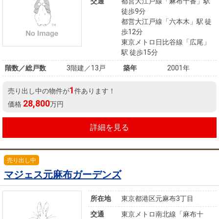
住まいと
ック）
購入ガイ
交通
都営大江戸線「麻布十番」駅
徒歩9分
暮らしの
ド
都営大江戸線「六本木」駅 徒
税金の本
歩12分
（電子ブ
東京メトロ日比谷線「広尾」
駅 徒歩15分
ック）
階数／総戸数
3階建／13戸
築年
2001年
1
売り出し中の物件が
件あります！
28,800
価格
万円
詳細を見る
売り出し中
マジェス元麻布ガーデンズ
所在地
東京都港区元麻布3丁目
交通
東京メトロ南北線「麻布十