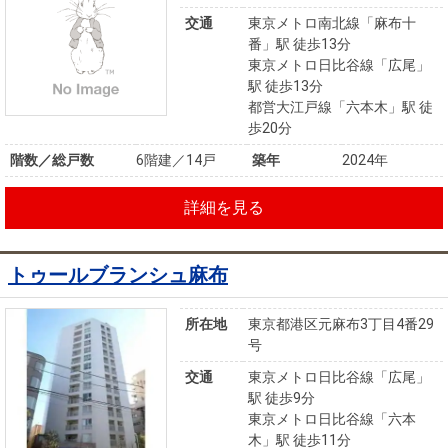
交通
東京メトロ南北線「麻布十
番」駅 徒歩13分
東京メトロ日比谷線「広尾」
駅 徒歩13分
都営大江戸線「六本木」駅 徒
歩20分
階数／総戸数
6階建／14戸
築年
2024年
詳細を見る
トゥールブランシュ麻布
所在地
東京都港区元麻布3丁目4番29
号
交通
東京メトロ日比谷線「広尾」
駅 徒歩9分
東京メトロ日比谷線「六本
木」駅 徒歩11分