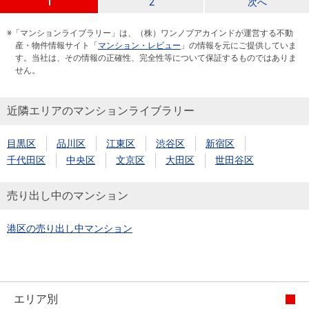
1
2
次へ
※「マンションライブラリー」は、（株）ワンノブアカインドが運営する不動
産・物件情報サイト「
マンション・レビュー
」の情報を元にご提供していま
す。当社は、その情報の正確性、完全性等について保証するものではありま
せん。
近隣エリアのマンションライブラリー
目黒区
品川区
江東区
渋谷区
新宿区
千代田区
中央区
文京区
大田区
世田谷区
売り出し中のマンション
港区の売り出し中マンション
エリア別