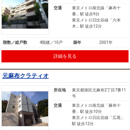
交通
東京メトロ南北線「麻布十
番」駅 徒歩9分
東京メトロ日比谷線「六本
木」駅 徒歩12分
階数／総戸数
4階建／10戸
築年
2001年
詳細を見る
元麻布クラティオ
所在地
東京都港区元麻布2丁目7番11
号
交通
東京メトロ南北線「麻布十
番」駅 徒歩10分
東京メトロ日比谷線「広尾」
駅 徒歩12分