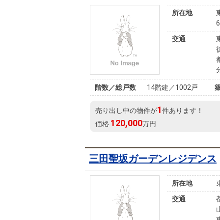
所在地
交通
階数／総戸数
14階建／1002戸
1
売り出し中の物件が
件あります！
120,000
価格
万円
三田聖坂ガーデンレジデンス
所在地
交通