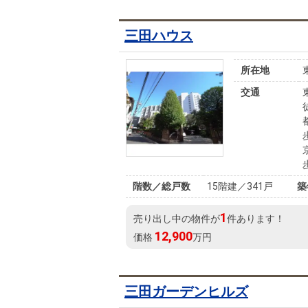
三田ハウス
所在地
交通
階数／総戸数
15階建／341戸
築
1
売り出し中の物件が
件あります！
12,900
価格
万円
三田ガーデンヒルズ