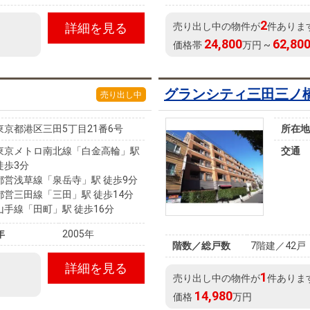
2
詳細を見る
売り出し中の物件が
件ありま
24,800
62,80
価格帯
万円 ~
グランシティ三田三ノ
売り出し中
東京都港区三田5丁目21番6号
所在地
東京メトロ南北線「白金高輪」駅
交通
徒歩3分
都営浅草線「泉岳寺」駅 徒歩9分
都営三田線「三田」駅 徒歩14分
山手線「田町」駅 徒歩16分
年
2005年
階数／総戸数
7階建／42戸
詳細を見る
1
売り出し中の物件が
件ありま
14,980
価格
万円