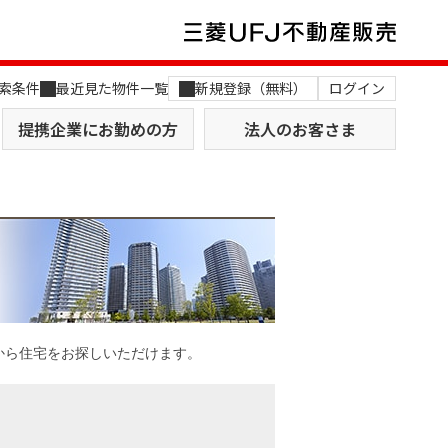
索条件
最近見た物件一覧
新規登録（無料）
ログイン
提携企業にお勤めの方
法人のお客さま
店舗のご案内（関西）
MUFG Way
土地を探す
AI不動産査定
から住宅をお探しいただけます。
役員一覧
おすすめ物件から探す