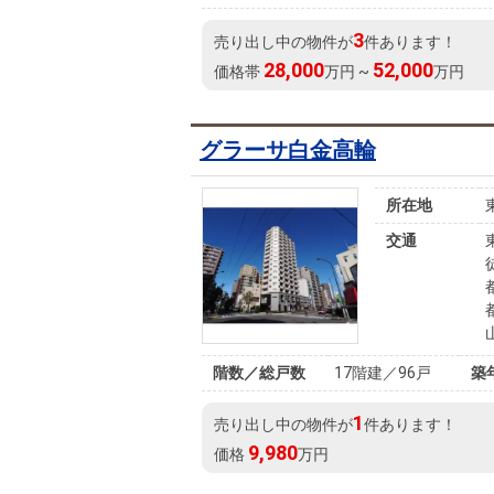
3
売り出し中の物件が
件あります！
28,000
52,000
価格帯
万円 ~
万円
グラーサ白金高輪
所在地
交通
階数／総戸数
17階建／96戸
築
1
売り出し中の物件が
件あります！
9,980
価格
万円