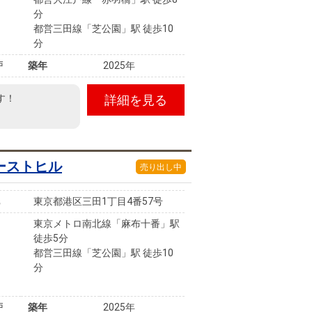
分
都営三田線「芝公園」駅 徒歩10
分
戸
築年
2025年
す！
詳細を見る
ーストヒル
売り出し中
東京都港区三田1丁目4番57号
東京メトロ南北線「麻布十番」駅
徒歩5分
都営三田線「芝公園」駅 徒歩10
分
戸
築年
2025年