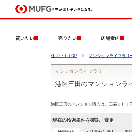
買いたい
買いたい
売りたい
店舗案内
売りたい
住まい１ TOP
マンションライブラリ
店舗案内
買いたいTOP
売りたいTOP
店舗案内TOP
会社情報TOP
採用情報TOP
マンションライブラリー
会社情報
港区三田のマンションラ
採用情報
店舗のご案内（首都圏）
ごあいさつ
新卒採用情報
中古マンションを探す
無料査定
港区三田のマンション購入は、三菱ＵＦＪ
法人のお客さま
経営ビジョン
現在の検索条件を確認・変更
投資用物件を探す
売却時手取り金額試算
提携企業にお勤めの方