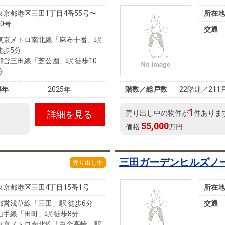
東京都港区三田1丁目4番55号〜
所在地
60号
交通
東京メトロ南北線「麻布十番」駅
徒歩5分
都営三田線「芝公園」駅 徒歩10
分
築年
2025年
階数／総戸数
22階建／211
1
詳細を見る
売り出し中の物件が
件ありま
55,000
価格
万円
三田ガーデンヒルズノ
売り出し中
東京都港区三田4丁目15番1号
所在地
都営浅草線「三田」駅 徒歩6分
交通
山手線「田町」駅 徒歩8分
東京メトロ南北線「白金高輪」駅