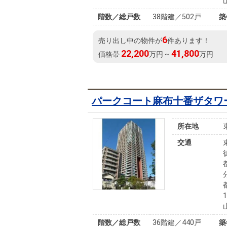
階数／総戸数
38階建／502戸
築
6
売り出し中の物件が
件あります！
22,200
41,800
価格帯
万円 ~
万円
パークコート麻布十番ザタワ
所在地
交通
階数／総戸数
36階建／440戸
築