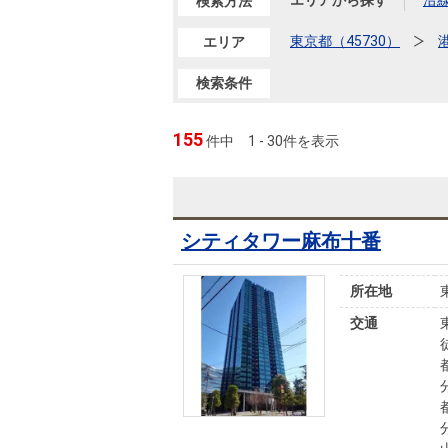
沿革
エリアから探す
沿
検索方法
東京都（45730）
エリア
会員ページ
会社案内（電子ブック版）
購入向けサービス
売却向けサービス
検索条件
155
件中
1 - 30件を表示
住まいと暮らしの税金の本（電子ブック）
住まいと暮らしの税金の本（電子ブック）
シティタワー麻布十番
所在地
交通