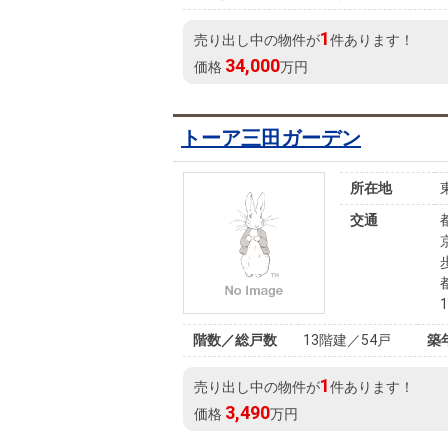
1
売り出し中の物件が
件あります！
34,000
価格
万円
トーア三田ガーデン
所在地
交通
階数／総戸数
13階建／54戸
築
1
売り出し中の物件が
件あります！
3,490
価格
万円