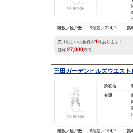
階数／総戸数
9階建／224戸
築
1
売り出し中の物件が
件あります！
27,000
価格
万円
三田ガーデンヒルズウエスト
所在地
交通
階数／総戸数
8階建／154戸
築