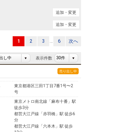
ニュースリリース
追加・変更
住まい1プラス（お役立ちコラム）
住まい1プラス（お役立ちコラム）
追加・変更
閉じる
1
2
3
…
6
次へ
表示件数
売り出し中
東京都港区三田1丁目7番1号〜2
号
東京メトロ南北線「麻布十番」駅
徒歩3分
都営大江戸線「赤羽橋」駅 徒歩6
分
都営大江戸線「六本木」駅 徒歩