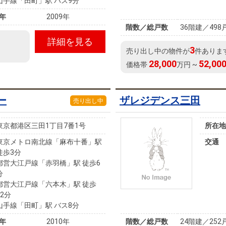
山手線「田町」駅 バス9分
年
2009年
階数／総戸数
36階建／498
詳細を見る
3
売り出し中の物件が
件ありま
28,000
52,00
価格帯
万円 ~
ー
ザレジデンス三田
売り出し中
東京都港区三田1丁目7番1号
所在地
東京メトロ南北線「麻布十番」駅
交通
徒歩3分
都営大江戸線「赤羽橋」駅 徒歩6
分
都営大江戸線「六本木」駅 徒歩
12分
山手線「田町」駅 バス8分
年
2010年
階数／総戸数
24階建／252