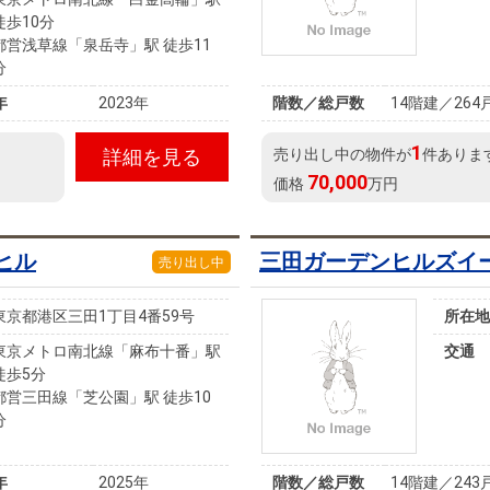
徒歩10分
都営浅草線「泉岳寺」駅 徒歩11
分
年
2023年
階数／総戸数
14階建／264
1
詳細を見る
売り出し中の物件が
件ありま
70,000
価格
万円
ヒル
三田ガーデンヒルズイ
売り出し中
東京都港区三田1丁目4番59号
所在地
東京メトロ南北線「麻布十番」駅
交通
徒歩5分
都営三田線「芝公園」駅 徒歩10
分
年
2025年
階数／総戸数
14階建／243