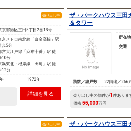
ザ・パークハウス三田
売り出し中
＆タワー
東京都港区三田5丁目2番18号
所在地
東京メトロ南北線「白金高輪」駅
徒歩5分
交通
都営大江戸線「麻布十番」駅 徒
歩10分
京浜東北・根岸線「田町」駅 徒
歩12分
年
1972年
階数／総戸数
22階建／266
詳細を見る
1
売り出し中の物件が
件ありま
55,000
価格
万円
ザ・パークハウス三田
売り出し中