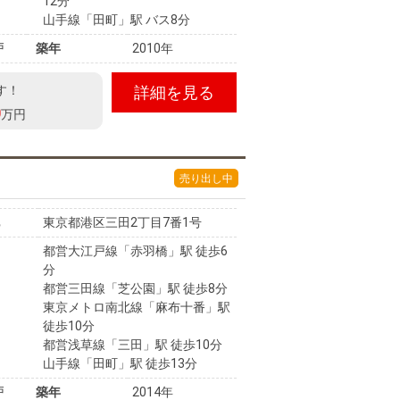
12分
山手線「田町」駅 バス8分
戸
築年
2010年
す！
詳細を見る
0
万円
売り出し中
東京都港区三田2丁目7番1号
都営大江戸線「赤羽橋」駅 徒歩6
分
都営三田線「芝公園」駅 徒歩8分
東京メトロ南北線「麻布十番」駅
徒歩10分
都営浅草線「三田」駅 徒歩10分
山手線「田町」駅 徒歩13分
戸
築年
2014年