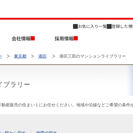
お気に入り一覧
登録した検
会社情報
採用情報
ー
東京都
港区
港区三田のマンションライブラリー
イブラリー
店舗のご案内（名古屋）
会社概要
キャリア採用情報
新築・中古一戸建てを探す
売却相談
不動産販売の住まい１にお任せください。地域や沿線などご希望の条件
組織図
事業用物件を探す