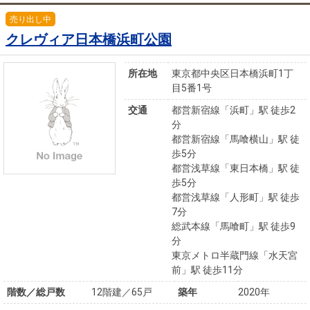
売り出し中
クレヴィア日本橋浜町公園
所在地
東京都中央区日本橋浜町1丁
目5番1号
交通
都営新宿線「浜町」駅 徒歩2
分
都営新宿線「馬喰横山」駅 徒
歩5分
都営浅草線「東日本橋」駅 徒
歩5分
都営浅草線「人形町」駅 徒歩
7分
総武本線「馬喰町」駅 徒歩9
分
東京メトロ半蔵門線「水天宮
前」駅 徒歩11分
階数／総戸数
12階建／65戸
築年
2020年