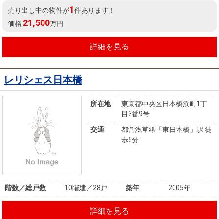
1
売り出し中の物件が
件あります！
21,500
価格
万円
詳細を見る
レリシェス日本橋
所在地
東京都中央区日本橋浜町1丁
目3番9号
交通
都営浅草線「東日本橋」駅 徒
歩5分
階数／総戸数
10階建／28戸
築年
2005年
詳細を見る