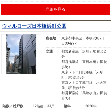
詳細を見る
ウィルローズ日本橋浜町公園
所在地
東京都中央区日本橋浜町2丁
目30番9号
交通
都営新宿線「浜町」駅 徒歩2
分
都営浅草線「東日本橋」駅 徒
歩8分
東京メトロ日比谷線「人形
町」駅 徒歩8分
東京メトロ半蔵門線「水天宮
前」駅 徒歩8分
都営新宿線「馬喰横山」駅 徒
歩9分
階数／総戸数
12階建／33戸
築年
2020年