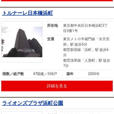
トルナーレ日本橋浜町
所在地
東京都中央区日本橋浜町3丁
目3番1号
交通
東京メトロ半蔵門線「水天宮
前」駅 徒歩5分
都営新宿線「浜町」駅 徒歩6
分
都営浅草線「人形町」駅 徒歩
7分
階数／総戸数
47階建／558戸
築年
2005年
詳細を見る
ライオンズプラザ浜町公園