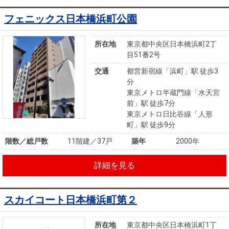
フェニックス日本橋浜町公園
所在地
東京都中央区日本橋浜町2丁
目51番2号
交通
都営新宿線「浜町」駅 徒歩3
分
東京メトロ半蔵門線「水天宮
前」駅 徒歩7分
東京メトロ日比谷線「人形
町」駅 徒歩9分
階数／総戸数
11階建／37戸
築年
2000年
詳細を見る
スカイコート日本橋浜町第２
所在地
東京都中央区日本橋浜町1丁