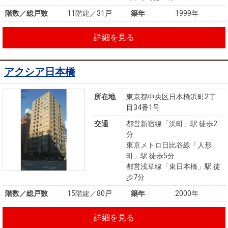
階数／総戸数
11階建／31戸
築年
1999年
詳細を見る
アクシア日本橋
所在地
東京都中央区日本橋浜町2丁
目34番1号
交通
都営新宿線「浜町」駅 徒歩2
分
東京メトロ日比谷線「人形
町」駅 徒歩5分
都営浅草線「東日本橋」駅 徒
歩7分
階数／総戸数
15階建／80戸
築年
2000年
詳細を見る