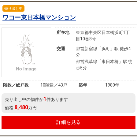
売り出し中
ワコー東日本橋マンション
所在地
東京都中央区日本橋浜町1丁
目10番8号
交通
都営新宿線「浜町」駅 徒歩4
分
都営浅草線「東日本橋」駅 徒
歩5分
階数／総戸数
10階建／43戸
築年
1980年
1
売り出し中の物件が
件あります！
8,480
価格
万円
詳細を見る