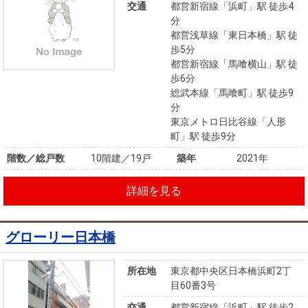
交通
都営新宿線「浜町」駅 徒歩4
分
都営浅草線「東日本橋」駅 徒
歩5分
都営新宿線「馬喰横山」駅 徒
歩6分
総武本線「馬喰町」駅 徒歩9
分
東京メトロ日比谷線「人形
町」駅 徒歩9分
階数／総戸数
10階建／19戸
築年
2021年
詳細を見る
グローリー日本橋
所在地
東京都中央区日本橋浜町2丁
目60番3号
交通
都営新宿線「浜町」駅 徒歩2