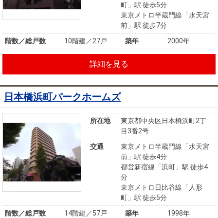
町」駅 徒歩5分
東京メトロ半蔵門線「水天宮
前」駅 徒歩7分
階数／総戸数
10階建／27戸
築年
2000年
詳細を見る
日本橋浜町パークホームズ
所在地
東京都中央区日本橋浜町2丁
目3番2号
交通
東京メトロ半蔵門線「水天宮
前」駅 徒歩4分
都営新宿線「浜町」駅 徒歩4
分
東京メトロ日比谷線「人形
町」駅 徒歩5分
階数／総戸数
14階建／57戸
築年
1998年