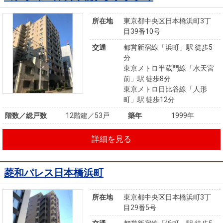
所在地
東京都中央区日本橋浜町3丁
目39番10号
交通
都営新宿線「浜町」駅 徒歩5
分
東京メトロ半蔵門線「水天宮
前」駅 徒歩8分
東京メトロ日比谷線「人形
町」駅 徒歩12分
階数／総戸数
12階建／53戸
築年
1999年
詳細を見る
菱和パレス日本橋浜町
所在地
東京都中央区日本橋浜町3丁
目29番5号