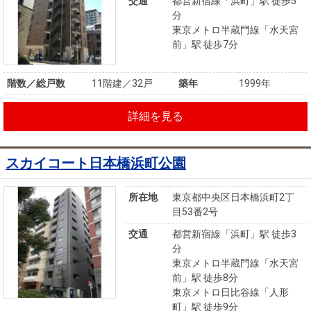
交通
都営新宿線「浜町」駅 徒歩5
分
東京メトロ半蔵門線「水天宮
前」駅 徒歩7分
階数／総戸数
11階建／32戸
築年
1999年
詳細を見る
スカイコート日本橋浜町公園
所在地
東京都中央区日本橋浜町2丁
目53番2号
交通
都営新宿線「浜町」駅 徒歩3
分
東京メトロ半蔵門線「水天宮
前」駅 徒歩8分
東京メトロ日比谷線「人形
町」駅 徒歩9分