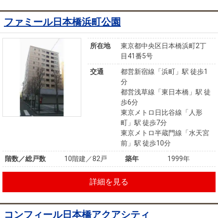
ファミール日本橋浜町公園
所在地
東京都中央区日本橋浜町2丁
目41番5号
交通
都営新宿線「浜町」駅 徒歩1
分
都営浅草線「東日本橋」駅 徒
歩6分
東京メトロ日比谷線「人形
町」駅 徒歩7分
東京メトロ半蔵門線「水天宮
前」駅 徒歩10分
階数／総戸数
10階建／82戸
築年
1999年
詳細を見る
コンフィール日本橋アクアシティ