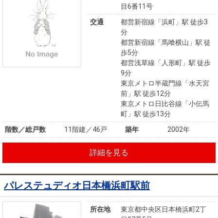
目6番11号
交通
都営新宿線「浜町」駅 徒歩3
分
都営新宿線「馬喰横山」駅 徒
歩5分
都営浅草線「人形町」駅 徒歩
9分
東京メトロ半蔵門線「水天宮
前」駅 徒歩12分
東京メトロ日比谷線「小伝馬
町」駅 徒歩13分
階数／総戸数
11階建／46戸
築年
2002年
詳細を見る
パレステュディオ日本橋浜町駅前
所在地
東京都中央区日本橋浜町2丁