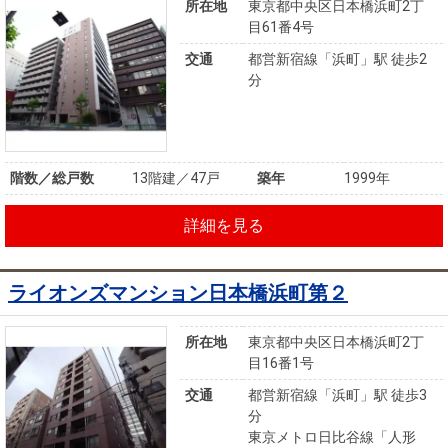
所在地
東京都中央区日本橋浜町2丁
目61番4号
交通
都営新宿線「浜町」駅 徒歩2
分
階数／総戸数
13階建／47戸
築年
1999年
詳細を見る
ライオンズマンション日本橋浜町第２
所在地
東京都中央区日本橋浜町2丁
目16番1号
交通
都営新宿線「浜町」駅 徒歩3
分
東京メトロ日比谷線「人形