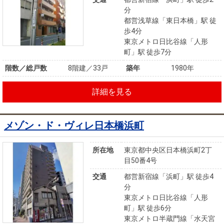
分
都営浅草線「東日本橋」駅 徒
歩4分
東京メトロ日比谷線「人形
町」駅 徒歩7分
階数／総戸数
8階建／33戸
築年
1980年
詳細を見る
メゾン・ド・ヴィレ日本橋浜町
所在地
東京都中央区日本橋浜町2丁
目50番4号
交通
都営新宿線「浜町」駅 徒歩4
分
東京メトロ日比谷線「人形
町」駅 徒歩6分
東京メトロ半蔵門線「水天宮