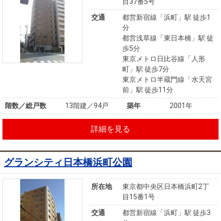
目37番5号
交通
都営新宿線「浜町」駅 徒歩1
分
都営浅草線「東日本橋」駅 徒
歩5分
東京メトロ日比谷線「人形
町」駅 徒歩7分
東京メトロ半蔵門線「水天宮
前」駅 徒歩11分
階数／総戸数
13階建／94戸
築年
2001年
詳細を見る
グランシティ日本橋浜町公園
所在地
東京都中央区日本橋浜町2丁
目15番1号
交通
都営新宿線「浜町」駅 徒歩3