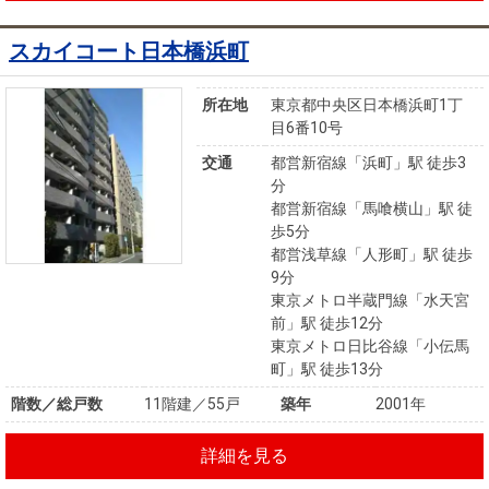
スカイコート日本橋浜町
所在地
東京都中央区日本橋浜町1丁
目6番10号
交通
都営新宿線「浜町」駅 徒歩3
分
都営新宿線「馬喰横山」駅 徒
歩5分
都営浅草線「人形町」駅 徒歩
9分
東京メトロ半蔵門線「水天宮
前」駅 徒歩12分
東京メトロ日比谷線「小伝馬
町」駅 徒歩13分
階数／総戸数
11階建／55戸
築年
2001年
詳細を見る