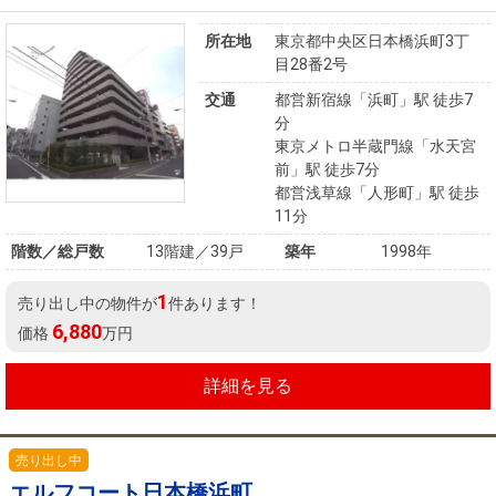
住まいと
ック）
購入ガイ
暮らしの
ド
所在地
東京都中央区日本橋浜町3丁
税金の本
目28番2号
（電子ブ
交通
都営新宿線「浜町」駅 徒歩7
ック）
分
東京メトロ半蔵門線「水天宮
前」駅 徒歩7分
都営浅草線「人形町」駅 徒歩
11分
階数／総戸数
13階建／39戸
築年
1998年
1
売り出し中の物件が
件あります！
6,880
価格
万円
詳細を見る
売り出し中
エルフコート日本橋浜町