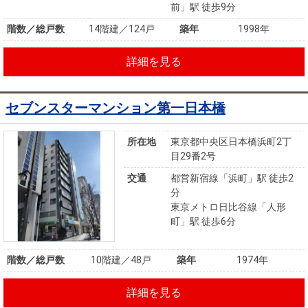
前」駅 徒歩9分
階数／総戸数
14階建／124戸
築年
1998年
詳細を見る
セブンスターマンション第一日本橋
所在地
東京都中央区日本橋浜町2丁
目29番2号
交通
都営新宿線「浜町」駅 徒歩2
分
東京メトロ日比谷線「人形
町」駅 徒歩6分
階数／総戸数
10階建／48戸
築年
1974年
詳細を見る