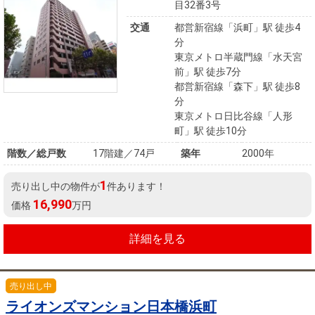
目32番3号
を探
本社地
ニュース
沿革
す
売却
交通
都営新宿線「浜町」駅 徒歩4
会員ページ
図
リリース
分
投
時手
事業
東京メトロ半蔵門線「水天宮
資
取り
用物
会社案内
前」駅 徒歩7分
閉じる
用
金額
件を
（電子ブ
都営新宿線「森下」駅 徒歩8
物
試算
分
探す
ック版）
東京メトロ日比谷線「人形
件
町」駅 徒歩10分
を
売却向け
周辺相場
住まい1プ
階数／総戸数
17階建／74戸
築年
2000年
探
サービス
検索
ラス（お
す
1
売り出し中の物件が
件あります！
役立ちコ
16,990
価格
万円
ラム）
購入向け
住宅ロー
住まい1プ
詳細を見る
住まいと
売却ガイ
サービス
ンシミュ
ラス（お
暮らしの
ド
レーショ
役立ちコ
税金の本
ン
ラム）
売り出し中
（電子ブ
ライオンズマンション日本橋浜町