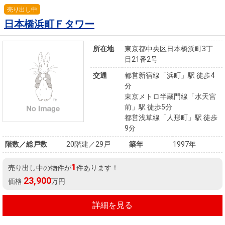
売り出し中
日本橋浜町Ｆタワー
所在地
東京都中央区日本橋浜町3丁
目21番2号
交通
都営新宿線「浜町」駅 徒歩4
分
東京メトロ半蔵門線「水天宮
前」駅 徒歩5分
都営浅草線「人形町」駅 徒歩
9分
階数／総戸数
20階建／29戸
築年
1997年
1
売り出し中の物件が
件あります！
23,900
価格
万円
詳細を見る