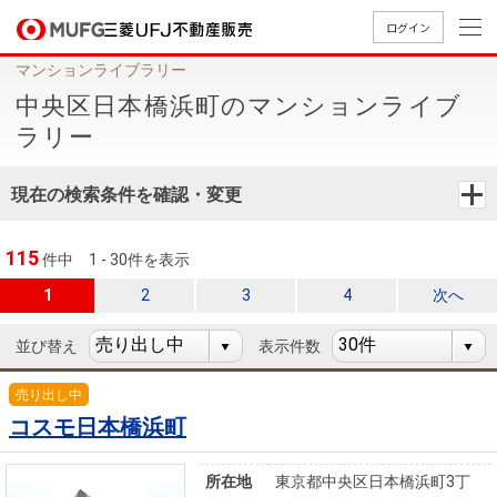
ログイン
マンションライブラリー
買いたい
中央区日本橋浜町のマンションライブ
ラリー
売りたい
現在の検索条件を確認・変更
店舗案内
買いたいTOP
売りたいTOP
店舗案内TOP
会社情報TOP
採用情報TOP
115
件中
1 - 30件を表示
会社情報
1
2
3
4
次へ
並び替え
表示件数
採用情報
店舗のご
ごあいさ
新卒採用
店舗のご
会社概
キャリア
店舗のご
MUFG
中古
無
新
売
A
案内（首
つ
情報
案内（名
要
採用情報
案内（関
Way
マン
料
築・
却
売り出し中
都圏）
古屋）
西）
法人のお客さま
ショ
査
中古
相
コスモ日本橋浜町
経営ビジ
役員一
組織図
ンを
定
一戸
談
ョン
覧
探す
建て
所在地
東京都中央区日本橋浜町3丁
提携企業にお勤めの方