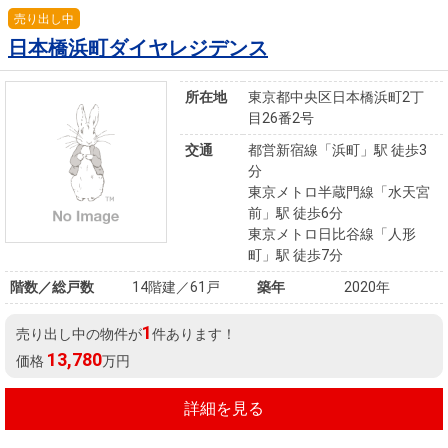
売り出し中
日本橋浜町ダイヤレジデンス
所在地
東京都中央区日本橋浜町2丁
目26番2号
交通
都営新宿線「浜町」駅 徒歩3
分
東京メトロ半蔵門線「水天宮
前」駅 徒歩6分
東京メトロ日比谷線「人形
町」駅 徒歩7分
階数／総戸数
14階建／61戸
築年
2020年
1
売り出し中の物件が
件あります！
13,780
価格
万円
詳細を見る