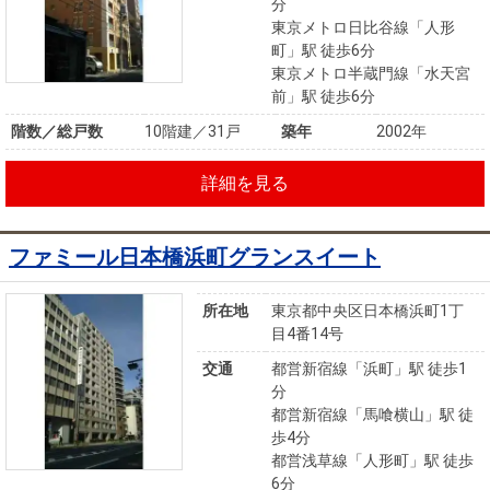
分
東京メトロ日比谷線「人形
町」駅 徒歩6分
東京メトロ半蔵門線「水天宮
前」駅 徒歩6分
階数／総戸数
10階建／31戸
築年
2002年
詳細を見る
ファミール日本橋浜町グランスイート
所在地
東京都中央区日本橋浜町1丁
目4番14号
交通
都営新宿線「浜町」駅 徒歩1
分
都営新宿線「馬喰横山」駅 徒
歩4分
都営浅草線「人形町」駅 徒歩
6分