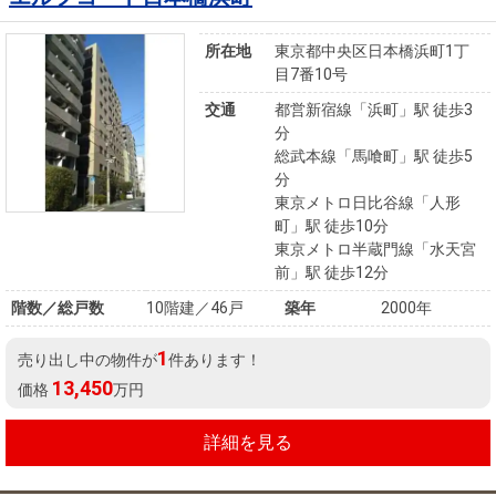
所在地
東京都中央区日本橋浜町1丁
目7番10号
交通
都営新宿線「浜町」駅 徒歩3
分
総武本線「馬喰町」駅 徒歩5
分
東京メトロ日比谷線「人形
町」駅 徒歩10分
東京メトロ半蔵門線「水天宮
前」駅 徒歩12分
階数／総戸数
10階建／46戸
築年
2000年
1
売り出し中の物件が
件あります！
13,450
価格
万円
詳細を見る