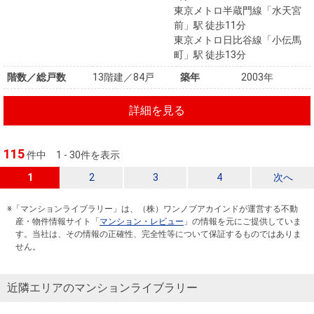
東京メトロ半蔵門線「水天宮
前」駅 徒歩11分
東京メトロ日比谷線「小伝馬
町」駅 徒歩13分
階数／総戸数
13階建／84戸
築年
2003年
詳細を見る
115
件中
1 - 30件を表示
1
2
3
4
次へ
※「マンションライブラリー」は、（株）ワンノブアカインドが運営する不動
産・物件情報サイト「
マンション・レビュー
」の情報を元にご提供していま
す。当社は、その情報の正確性、完全性等について保証するものではありま
せん。
近隣エリアのマンションライブラリー