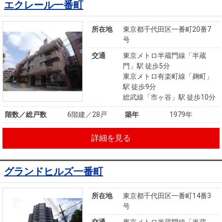
エクレール一番町
所在地
東京都千代田区一番町20番7
号
交通
東京メトロ半蔵門線「半蔵
門」駅 徒歩5分
東京メトロ有楽町線「麹町」
駅 徒歩9分
総武線「市ヶ谷」駅 徒歩10分
階数／総戸数
6階建／28戸
築年
1979年
詳細を見る
グランドヒルズ一番町
所在地
東京都千代田区一番町14番3
号