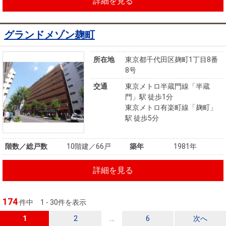
詳細を見る
グランドメゾン麹町
所在地
東京都千代田区麹町1丁目8番
8号
交通
東京メトロ半蔵門線「半蔵
門」駅 徒歩1分
東京メトロ有楽町線「麹町」
駅 徒歩5分
階数／総戸数
10階建／66戸
築年
1981年
詳細を見る
174
件中
1 - 30件を表示
…
1
2
6
次へ