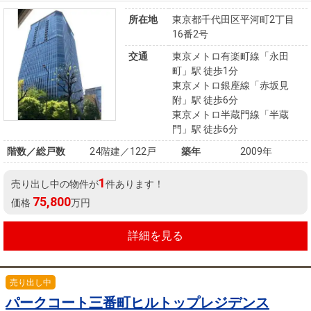
所在地
東京都千代田区平河町2丁目
16番2号
交通
東京メトロ有楽町線「永田
町」駅 徒歩1分
東京メトロ銀座線「赤坂見
附」駅 徒歩6分
東京メトロ半蔵門線「半蔵
門」駅 徒歩6分
階数／総戸数
24階建／122戸
築年
2009年
1
売り出し中の物件が
件あります！
75,800
価格
万円
詳細を見る
売り出し中
パークコート三番町ヒルトップレジデンス