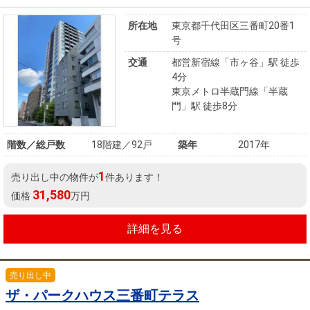
所在地
東京都千代田区三番町20番1
号
交通
都営新宿線「市ヶ谷」駅 徒歩
4分
東京メトロ半蔵門線「半蔵
門」駅 徒歩8分
階数／総戸数
18階建／92戸
築年
2017年
1
売り出し中の物件が
件あります！
31,580
価格
万円
詳細を見る
売り出し中
ザ・パークハウス三番町テラス