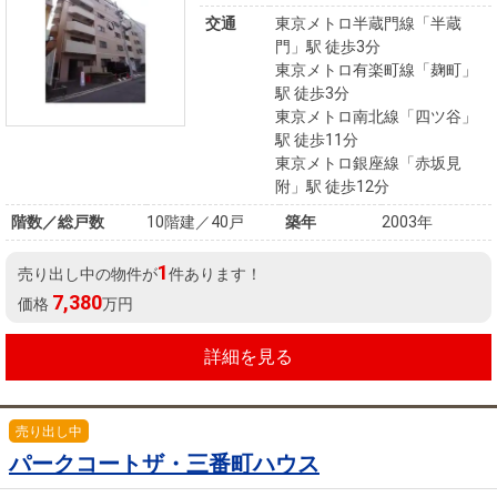
交通
東京メトロ半蔵門線「半蔵
門」駅 徒歩3分
東京メトロ有楽町線「麹町」
駅 徒歩3分
東京メトロ南北線「四ツ谷」
駅 徒歩11分
東京メトロ銀座線「赤坂見
附」駅 徒歩12分
階数／総戸数
10階建／40戸
築年
2003年
1
売り出し中の物件が
件あります！
7,380
価格
万円
詳細を見る
売り出し中
パークコートザ・三番町ハウス