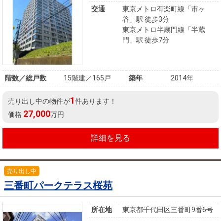
を探
交通
東京メトロ有楽町線「市ヶ
本社地
ニュース
沿革
す
売却
谷」駅 徒歩3分
会員ページ
図
リリース
東京メトロ半蔵門線「半蔵
投
時手
事業
門」駅 徒歩7分
資
取り
用物
会社案内
閉じる
用
金額
件を
（電子ブ
物
試算
探す
ック版）
階数／総戸数
15階建／165戸
築年
2014年
件
を
1
売り出し中の物件が
件あります！
売却向け
周辺相場
住まい1プ
探
27,000
価格
万円
サービス
検索
ラス（お
す
役立ちコ
詳細を見る
ラム）
購入向け
住宅ロー
住まい1プ
住まいと
売却ガイ
サービス
ンシミュ
ラス（お
売り出し中
暮らしの
ド
三番町パークテラス桜苑
レーショ
役立ちコ
税金の本
ン
ラム）
（電子ブ
所在地
東京都千代田区三番町9番6号