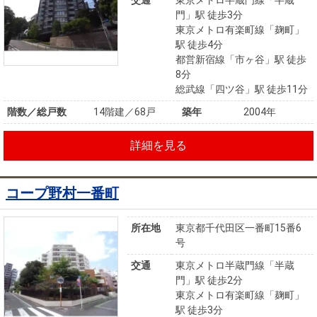
交通
東京メトロ半蔵門線「半蔵
門」駅 徒歩3分
東京メトロ有楽町線「麹町」
駅 徒歩4分
都営新宿線「市ヶ谷」駅 徒歩
8分
総武線「四ツ谷」駅 徒歩11分
階数／総戸数
14階建／68戸
築年
2004年
詳細を見る
コープ野村一番町
所在地
東京都千代田区一番町15番6
号
交通
東京メトロ半蔵門線「半蔵
門」駅 徒歩2分
東京メトロ有楽町線「麹町」
駅 徒歩3分