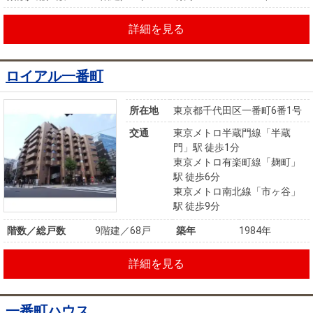
詳細を見る
ロイアル一番町
所在地
東京都千代田区一番町6番1号
交通
東京メトロ半蔵門線「半蔵
門」駅 徒歩1分
東京メトロ有楽町線「麹町」
駅 徒歩6分
東京メトロ南北線「市ヶ谷」
駅 徒歩9分
階数／総戸数
9階建／68戸
築年
1984年
詳細を見る
一番町ハウス