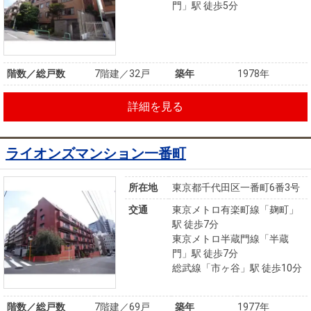
門」駅 徒歩5分
階数／総戸数
7階建／32戸
築年
1978年
詳細を見る
ライオンズマンション一番町
所在地
東京都千代田区一番町6番3号
交通
東京メトロ有楽町線「麹町」
駅 徒歩7分
東京メトロ半蔵門線「半蔵
門」駅 徒歩7分
総武線「市ヶ谷」駅 徒歩10分
階数／総戸数
7階建／69戸
築年
1977年