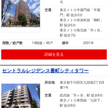
号
交通
東京メトロ半蔵門線「半蔵
門」駅 徒歩3分
東京メトロ有楽町線「麹町」
駅 徒歩6分
東京メトロ南北線「市ヶ谷」
駅 徒歩7分
階数／総戸数
14階建／48戸
築年
2001年
詳細を見る
セントラルレジデンス番町シティタワー
所在地
東京都千代田区九段南2丁目8
番1号
交通
総武線「市ヶ谷」駅 徒歩8分
東京メトロ東西線「九段下」
駅 徒歩8分