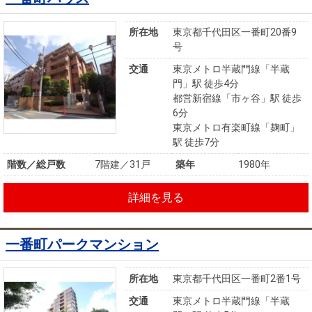
所在地
東京都千代田区一番町20番9
号
交通
東京メトロ半蔵門線「半蔵
門」駅 徒歩4分
都営新宿線「市ヶ谷」駅 徒歩
6分
東京メトロ有楽町線「麹町」
駅 徒歩7分
階数／総戸数
7階建／31戸
築年
1980年
詳細を見る
一番町パークマンション
所在地
東京都千代田区一番町2番1号
交通
東京メトロ半蔵門線「半蔵