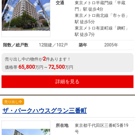
住まいと
ック）
購入ガイ
交通
東京メトロ半蔵門線「半蔵
暮らしの
ド
門」駅 徒歩4分
東京メトロ南北線「市ヶ谷」
税金の本
駅 徒歩5分
（電子ブ
東京メトロ有楽町線「麹町」
ック）
駅 徒歩7分
階数／総戸数
12階建／102戸
築年
2005年
2
売り出し中の物件が
件あります！
65,800
72,500
価格帯
万円 ~
万円
詳細を見る
売り出し中
ザ・パークハウスグラン三番町
所在地
東京都千代田区三番町5番19
号