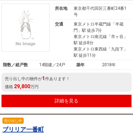
所在地
東京都千代田区三番町24番1
号
交通
東京メトロ半蔵門線「半蔵
門」駅 徒歩7分
東京メトロ南北線「市ヶ谷」
駅 徒歩8分
東京メトロ東西線「九段下」
駅 徒歩11分
階数／総戸数
14階建／24戸
築年
2018年
1
売り出し中の物件が
件あります！
29,800
価格
万円
詳細を見る
売り出し中
ブリリア一番町