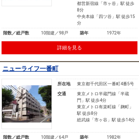
都営新宿線「市ヶ谷」駅 徒歩
8分
中央本線「四ツ谷」駅 徒歩15
分
階数／総戸数
10階建／98戸
築年
1972年
詳細を見る
ニューライフ一番町
所在地
東京都千代田区一番町4番5号
交通
東京メトロ半蔵門線「半蔵
門」駅 徒歩4分
東京メトロ有楽町線「麹町」
駅 徒歩8分
総武線「市ヶ谷」駅 徒歩14分
階数／総戸数
10階建／64戸
築年
1982年