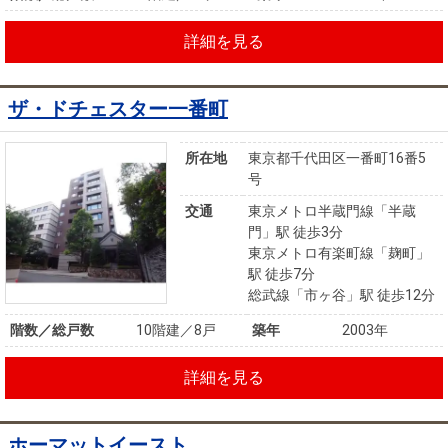
詳細を見る
ザ・ドチェスター一番町
所在地
東京都千代田区一番町16番5
号
交通
東京メトロ半蔵門線「半蔵
門」駅 徒歩3分
東京メトロ有楽町線「麹町」
駅 徒歩7分
総武線「市ヶ谷」駅 徒歩12分
階数／総戸数
10階建／8戸
築年
2003年
詳細を見る
ホーマットイースト