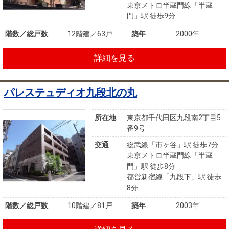
東京メトロ半蔵門線「半蔵
門」駅 徒歩9分
階数／総戸数
12階建／63戸
築年
2000年
詳細を見る
パレステュディオ九段北の丸
所在地
東京都千代田区九段南2丁目5
番9号
交通
総武線「市ヶ谷」駅 徒歩7分
東京メトロ半蔵門線「半蔵
門」駅 徒歩8分
都営新宿線「九段下」駅 徒歩
8分
階数／総戸数
10階建／81戸
築年
2003年