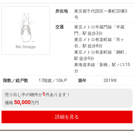
所在地
東京都千代田区一番町20番5
号
交通
東京メトロ半蔵門線「半蔵
門」駅 徒歩3分
東京メトロ有楽町線「市ヶ
谷」駅 徒歩8分
東京メトロ有楽町線「麹町」
駅 徒歩9分
東海道本線「新橋」駅 バス15
分
階数／総戸数
17階建／106戸
築年
2019年
1
売り出し中の物件が
件あります！
50,000
価格
万円
詳細を見る