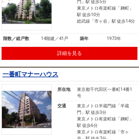
門」駅 徒歩5分
東京メトロ有楽町線「麹町」
駅 徒歩10分
総武線「市ヶ谷」駅 徒歩14分
階数／総戸数
14階建／41戸
築年
1973年
詳細を見る
一番町マナーハウス
所在地
東京都千代田区一番町14番1
号
交通
東京メトロ半蔵門線「半蔵
門」駅 徒歩3分
東京メトロ有楽町線「麹町」
駅 徒歩6分
東京メトロ有楽町線「市ヶ
谷」駅 徒歩7分