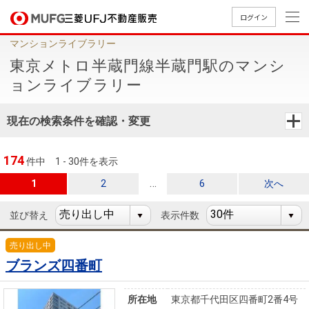
ログイン
マンションライブラリー
買いたい
東京メトロ半蔵門線半蔵門駅のマンシ
ョンライブラリー
売りたい
現在の検索条件を確認・変更
店舗案内
買いたいTOP
売りたいTOP
店舗案内TOP
会社情報TOP
採用情報TOP
174
件中
1 - 30件を表示
会社情報
…
1
2
6
次へ
並び替え
表示件数
採用情報
店舗のご
ごあいさ
新卒採用
店舗のご
会社概
キャリア
店舗のご
MUFG
中古
無
新
売
A
案内（首
つ
情報
案内（名
要
採用情報
案内（関
Way
マン
料
築・
却
売り出し中
都圏）
古屋）
西）
法人のお客さま
ショ
査
中古
相
ブランズ四番町
経営ビジ
役員一
組織図
ンを
定
一戸
談
ョン
覧
探す
建て
所在地
東京都千代田区四番町2番4号
提携企業にお勤めの方