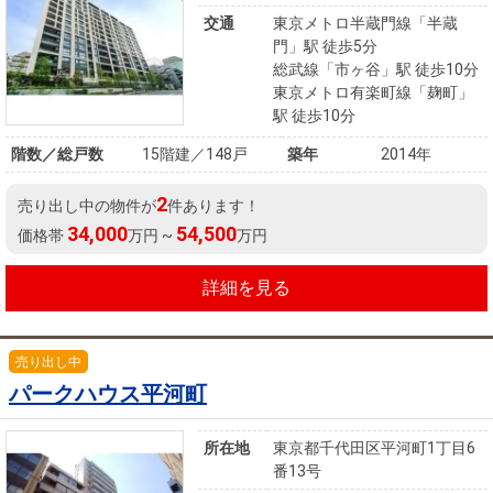
交通
東京メトロ半蔵門線「半蔵
門」駅 徒歩5分
総武線「市ヶ谷」駅 徒歩10分
東京メトロ有楽町線「麹町」
駅 徒歩10分
階数／総戸数
15階建／148戸
築年
2014年
2
売り出し中の物件が
件あります！
34,000
54,500
価格帯
万円 ~
万円
詳細を見る
売り出し中
パークハウス平河町
所在地
東京都千代田区平河町1丁目6
番13号