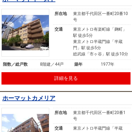
所在地
東京都千代田区一番町20番10
号
交通
東京メトロ有楽町線「麹町」
駅 徒歩5分
東京メトロ半蔵門線「半蔵
門」駅 徒歩5分
総武線「市ヶ谷」駅 徒歩10分
階数／総戸数
8階建／44戸
築年
1977年
詳細を見る
ホーマットカメリア
所在地
東京都千代田区一番町20番1
号
交通
東京メトロ半蔵門線「半蔵