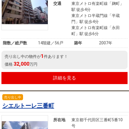
交通
東京メトロ有楽町線「麹町」
駅 徒歩4分
東京メトロ半蔵門線「半蔵
門」駅 徒歩4分
東京メトロ有楽町線「永田
町」駅 徒歩6分
階数／総戸数
14階建／56戸
築年
2007年
1
売り出し中の物件が
件あります！
32,000
価格
万円
詳細を見る
売り出し中
シエルトーレ三番町
所在地
東京都千代田区三番町5番10
号