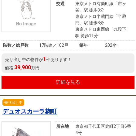
交通
東京メトロ有楽町線「市ヶ
谷」駅 徒歩8分
東京メトロ半蔵門線「半蔵
門」駅 徒歩8分
東京メトロ東西線「九段下」
駅 徒歩11分
階数／総戸数
17階建／102戸
築年
2024年
1
売り出し中の物件が
件あります！
39,900
価格
万円
詳細を見る
売り出し中
デュオスカーラ麹町
所在地
東京都千代田区麹町2丁目6番
4号