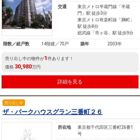
交通
東京メトロ半蔵門線「半蔵
門」駅 徒歩3分
東京メトロ有楽町線「麹町」
駅 徒歩8分
総武線「市ヶ谷」駅 徒歩9分
階数／総戸数
14階建／70戸
築年
2003年
1
売り出し中の物件が
件あります！
30,980
価格
万円
詳細を見る
売り出し中
ザ・パークハウスグラン三番町２６
所在地
東京都千代田区三番町26番1
号