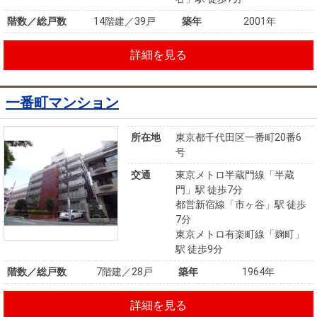
階数／総戸数
14階建／39戸
築年
2001年
詳細を見る
一番町マンション
所在地
東京都千代田区一番町20番6
号
交通
東京メトロ半蔵門線「半蔵
門」駅 徒歩7分
都営新宿線「市ヶ谷」駅 徒歩
7分
東京メトロ有楽町線「麹町」
駅 徒歩9分
階数／総戸数
7階建／28戸
築年
1964年
詳細を見る