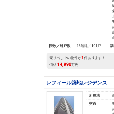
階数／総戸数
16階建／101戸
築
1
売り出し中の物件が
件あります！
14,990
価格
万円
レフィール築地レジデンス
所在地
交通