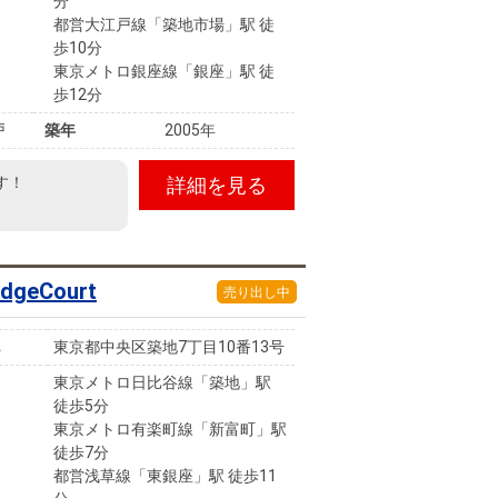
分
都営大江戸線「築地市場」駅 徒
歩10分
東京メトロ銀座線「銀座」駅 徒
歩12分
戸
築年
2005年
す！
詳細を見る
eCourt
売り出し中
東京都中央区築地7丁目10番13号
東京メトロ日比谷線「築地」駅
徒歩5分
東京メトロ有楽町線「新富町」駅
徒歩7分
都営浅草線「東銀座」駅 徒歩11