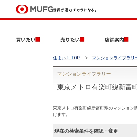
買いたい
買いたい
売りたい
店舗案内
売りたい
住まい１ TOP
マンションライブラリ
店舗案内
買いたいTOP
売りたいTOP
店舗案内TOP
会社情報TOP
採用情報TOP
マンションライブラリー
会社情報
東京メトロ有楽町線新富
採用情報
店舗のご案内（首都圏）
ごあいさつ
新卒採用情報
中古マンションを探す
無料査定
東京メトロ有楽町線新富町駅のマンション
けます。
法人のお客さま
経営ビジョン
現在の検索条件を確認・変更
投資用物件を探す
売却時手取り金額試算
提携企業にお勤めの方