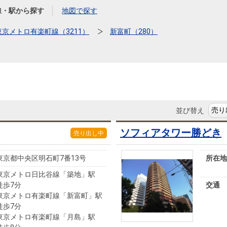
本社地図
線・駅から探す
地図で探す
東京メトロ有楽町線（3211）
新富町（280）
住宅ローンシミュレーション
周辺相場検索
購入ガイド
売却ガイド
並び替え
ソフィアタワー勝どき
売り出し中
東京都中央区明石町7番13号
所在地
東京メトロ日比谷線「築地」駅
徒歩7分
交通
東京メトロ有楽町線「新富町」駅
徒歩7分
東京メトロ有楽町線「月島」駅