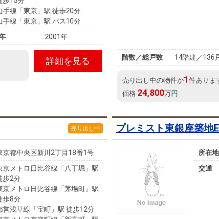
徒歩15分
山手線「東京」駅 徒歩20分
山手線「東京」駅 バス10分
年
2001年
階数／総戸数
14階建／136
詳細を見る
1
売り出し中の物件が
件ありま
24,800
価格
万円
プレミスト東銀座築地Edg
売り出し中
東京都中央区新川2丁目18番1号
所在地
東京メトロ日比谷線「八丁堀」駅
交通
徒歩2分
東京メトロ日比谷線「茅場町」駅
徒歩8分
都営浅草線「宝町」駅 徒歩12分