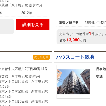
徒歩8分
京葉線「八丁堀」駅 徒歩12分
年
2012年
階数／総戸数
23階建／142
詳細を見る
1
売り出し中の物件が
件ありま
13,980
価格
万円
ハウスコート築地
売り出し中
東京都中央区新川2丁目30番14号
所在地
京葉線「八丁堀」駅 徒歩5分
交通
東京メトロ日比谷線「八丁堀」駅
徒歩8分
東京メトロ有楽町線「新富町」駅
徒歩12分
東京メトロ日比谷線「茅場町」駅