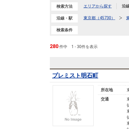
沿革
エリアから探す
沿
検索方法
会員ページ
会社案内（電子ブック版）
東京都（45730）
沿線・駅
購入向けサービス
売却向けサービス
検索条件
住まいと暮らしの税金の本（電子ブック）
住まいと暮らしの税金の本（電子ブック）
280
件中
1 - 30件を表示
プレミスト明石町
所在地
交通