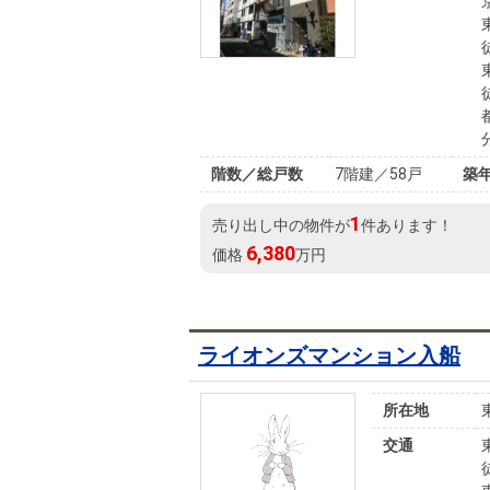
階数／総戸数
7階建／58戸
築
1
売り出し中の物件が
件あります！
6,380
価格
万円
ライオンズマンション入船
所在地
交通