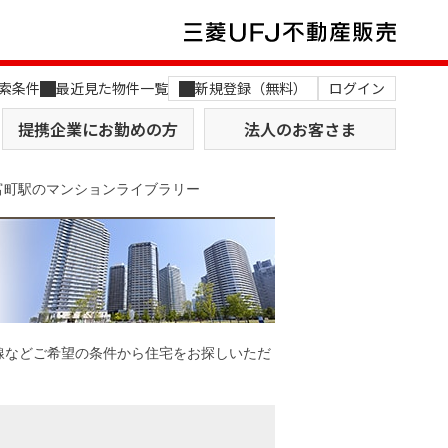
索条件
最近見た物件一覧
新規登録（無料）
ログイン
提携企業にお勤めの方
法人のお客さま
富町駅のマンションライブラリー
店舗のご案内（関西）
MUFG Way
土地を探す
AI不動産査定
線などご希望の条件から住宅をお探しいただ
役員一覧
おすすめ物件から探す