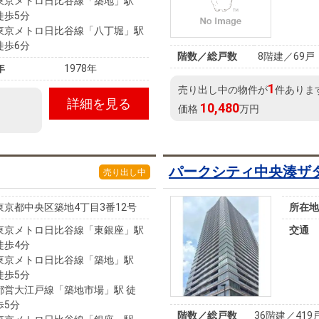
東京メトロ日比谷線「築地」駅
徒歩5分
東京メトロ日比谷線「八丁堀」駅
徒歩6分
階数／総戸数
8階建／69戸
年
1978年
1
売り出し中の物件が
件ありま
詳細を見る
10,480
価格
万円
パークシティ中央湊ザ
売り出し中
東京都中央区築地4丁目3番12号
所在地
東京メトロ日比谷線「東銀座」駅
交通
徒歩4分
東京メトロ日比谷線「築地」駅
徒歩5分
都営大江戸線「築地市場」駅 徒
歩5分
階数／総戸数
36階建／419