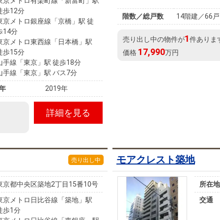
東京メトロ有楽町線「新富町」駅
徒歩12分
階数／総戸数
14階建／66戸
東京メトロ銀座線「京橋」駅 徒
歩14分
1
売り出し中の物件が
件ありま
東京メトロ東西線「日本橋」駅
17,990
徒歩15分
価格
万円
山手線「東京」駅 徒歩18分
山手線「東京」駅 バス7分
年
2019年
詳細を見る
モアクレスト築地
売り出し中
東京都中央区築地2丁目15番10号
所在地
東京メトロ日比谷線「築地」駅
交通
徒歩1分