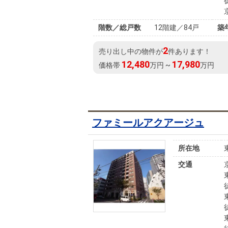
階数／総戸数
12階建／84戸
築
2
売り出し中の物件が
件あります！
12,480
17,980
価格帯
万円 ~
万円
ファミールアクアージュ
所在地
交通