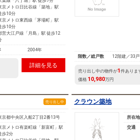
京葉線「八丁堀」駅 徒歩7分
東京メトロ日比谷線「築地」駅
徒歩10分
東京メトロ東西線「茅場町」駅
徒歩10分
都営大江戸線「月島」駅 徒歩12
分
年
2004年
階数／総戸数
12階建／33戸
詳細を見る
1
売り出し中の物件が
件ありま
10,980
価格
万円
クラウン築地
売り出し中
東京都中央区入船2丁目2番13号
所在地
東京メトロ有楽町線「新富町」駅
交通
徒歩2分