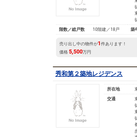
階数／総戸数
10階建／18戸
築
1
売り出し中の物件が
件あります！
5,500
価格
万円
秀和第２築地レジデンス
所在地
交通