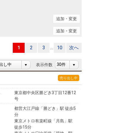
ニュースリリース
追加・変更
住まい1プラス（お役立ちコラム）
住まい1プラス（お役立ちコラム）
追加・変更
閉じる
1
2
3
…
10
次へ
表示件数
売り出し中
東京都中央区勝どき3丁目12番12
号
都営大江戸線「勝どき」駅 徒歩5
分
東京メトロ有楽町線「月島」駅
徒歩15分