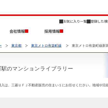
お気に入り一覧
登録した検
会社情報
採用情報
ー
東京都
東京メトロ有楽町線
東京メトロ有楽町線新
町駅のマンションライブラリー
店舗のご案内（名古屋）
会社概要
キャリア採用情報
新築・中古一戸建てを探す
売却相談
購入は、三菱ＵＦＪ不動産販売の住まい１にお任せください。地域や沿
組織図
事業用物件を探す