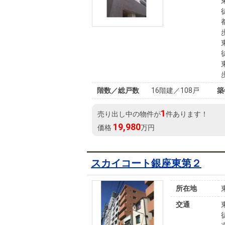
階数／総戸数
16階建／108戸
築
1
売り出し中の物件が
件あります！
19,980
価格
万円
スカイコート銀座東第２
所在地
交通