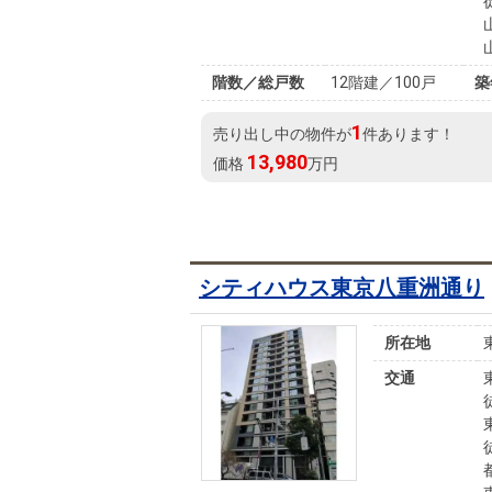
階数／総戸数
12階建／100戸
築
1
売り出し中の物件が
件あります！
13,980
価格
万円
シティハウス東京八重洲通り
所在地
交通