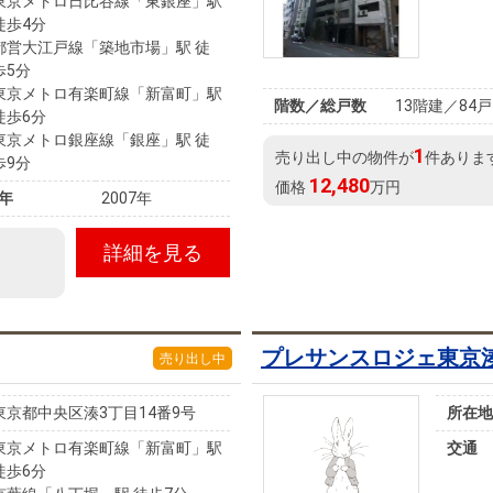
東京メトロ日比谷線「東銀座」駅
徒歩4分
都営大江戸線「築地市場」駅 徒
歩5分
東京メトロ有楽町線「新富町」駅
階数／総戸数
13階建／84戸
徒歩6分
東京メトロ銀座線「銀座」駅 徒
1
売り出し中の物件が
件ありま
歩9分
12,480
価格
万円
年
2007年
詳細を見る
プレサンスロジェ東京
売り出し中
東京都中央区湊3丁目14番9号
所在地
東京メトロ有楽町線「新富町」駅
交通
徒歩6分