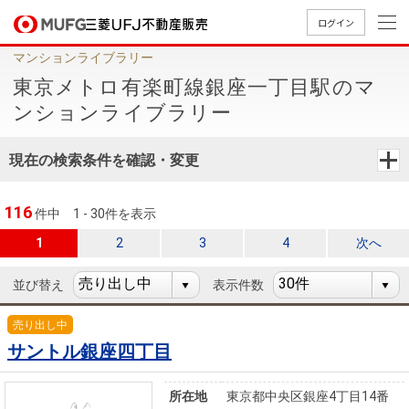
ログイン
マンションライブラリー
買いたい
東京メトロ有楽町線銀座一丁目駅のマ
ンションライブラリー
売りたい
現在の検索条件を確認・変更
店舗案内
買いたいTOP
売りたいTOP
店舗案内TOP
会社情報TOP
採用情報TOP
116
件中
1 - 30件を表示
会社情報
1
2
3
4
次へ
並び替え
表示件数
採用情報
店舗のご
ごあいさ
新卒採用
店舗のご
会社概
キャリア
店舗のご
MUFG
中古
無
新
売
A
案内（首
つ
情報
案内（名
要
採用情報
案内（関
Way
マン
料
築・
却
売り出し中
都圏）
古屋）
西）
法人のお客さま
ショ
査
中古
相
サントル銀座四丁目
経営ビジ
役員一
組織図
ンを
定
一戸
談
ョン
覧
探す
建て
所在地
東京都中央区銀座4丁目14番
提携企業にお勤めの方