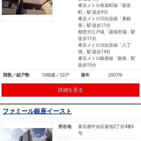
東京メトロ有楽町線「新富
町」駅 徒歩9分
東京メトロ日比谷線「東銀
座」駅 徒歩11分
都営大江戸線「築地市場」駅
徒歩11分
東京メトロ日比谷線「八丁
堀」駅 徒歩14分
東京メトロ銀座線「銀座」駅
徒歩15分
階数／総戸数
10階建／32戸
築年
2007年
詳細を見る
ファミール銀座イースト
所在地
東京都中央区築地2丁目4番6
号