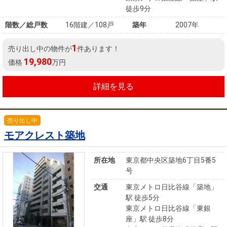
徒歩9分
階数／総戸数
16階建／108戸
築年
2007年
1
売り出し中の物件が
件あります！
19,980
価格
万円
詳細を見る
売り出し中
モアクレスト築地
所在地
東京都中央区築地6丁目5番5
号
交通
東京メトロ日比谷線「築地」
駅 徒歩5分
東京メトロ日比谷線「東銀
座」駅 徒歩8分