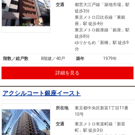
交通
都営大江戸線「築地市場」駅
徒歩3分
東京メトロ日比谷線「東銀
座」駅 徒歩4分
東京メトロ銀座線「銀座」駅
徒歩8分
ゆりかもめ「新橋」駅 徒歩9
分
階数／総戸数
8階建／40戸
築年
1979年
詳細を見る
アクシルコート銀座イースト
所在地
東京都中央区新富1丁目11番
10号
交通
東京メトロ有楽町線「新富
町」駅 徒歩3分