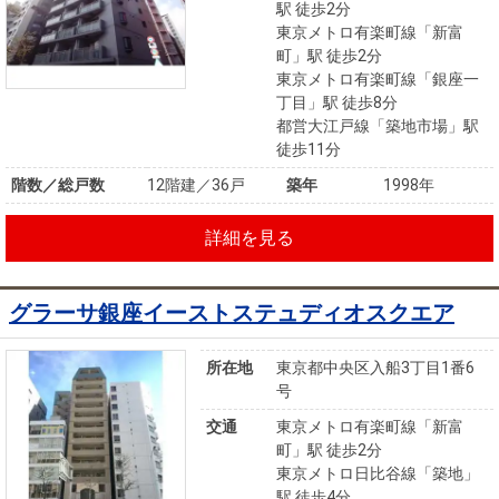
駅 徒歩2分
東京メトロ有楽町線「新富
町」駅 徒歩2分
東京メトロ有楽町線「銀座一
丁目」駅 徒歩8分
都営大江戸線「築地市場」駅
徒歩11分
階数／総戸数
12階建／36戸
築年
1998年
詳細を見る
グラーサ銀座イーストステュディオスクエア
所在地
東京都中央区入船3丁目1番6
号
交通
東京メトロ有楽町線「新富
町」駅 徒歩2分
東京メトロ日比谷線「築地」
駅 徒歩4分