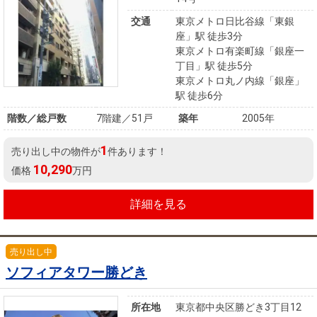
住まいと
ック）
購入ガイ
暮らしの
ド
交通
東京メトロ日比谷線「東銀
座」駅 徒歩3分
税金の本
東京メトロ有楽町線「銀座一
（電子ブ
丁目」駅 徒歩5分
ック）
東京メトロ丸ノ内線「銀座」
駅 徒歩6分
階数／総戸数
7階建／51戸
築年
2005年
1
売り出し中の物件が
件あります！
10,290
価格
万円
詳細を見る
売り出し中
ソフィアタワー勝どき
所在地
東京都中央区勝どき3丁目12