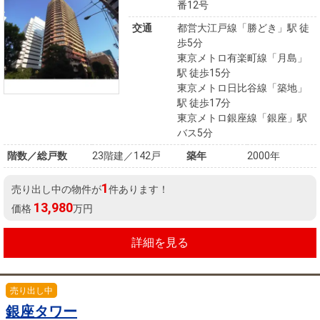
番12号
交通
都営大江戸線「勝どき」駅 徒
歩5分
東京メトロ有楽町線「月島」
駅 徒歩15分
東京メトロ日比谷線「築地」
駅 徒歩17分
東京メトロ銀座線「銀座」駅
バス5分
階数／総戸数
23階建／142戸
築年
2000年
1
売り出し中の物件が
件あります！
13,980
価格
万円
詳細を見る
売り出し中
銀座タワー