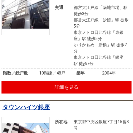
交通
都営大江戸線「築地市場」駅
徒歩3分
都営大江戸線「汐留」駅 徒歩
5分
東京メトロ日比谷線「東銀
座」駅 徒歩5分
ゆりかもめ「新橋」駅 徒歩7
分
東京メトロ日比谷線「銀座」
駅 徒歩7分
階数／総戸数
10階建／48戸
築年
2004年
詳細を見る
タウンハイツ銀座
所在地
東京都中央区銀座7丁目15番8
号