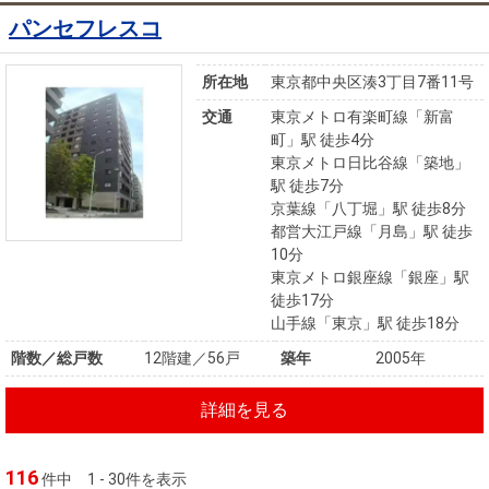
パンセフレスコ
所在地
東京都中央区湊3丁目7番11号
交通
東京メトロ有楽町線「新富
町」駅 徒歩4分
東京メトロ日比谷線「築地」
駅 徒歩7分
京葉線「八丁堀」駅 徒歩8分
都営大江戸線「月島」駅 徒歩
10分
東京メトロ銀座線「銀座」駅
徒歩17分
山手線「東京」駅 徒歩18分
階数／総戸数
12階建／56戸
築年
2005年
詳細を見る
116
件中
1 - 30件を表示