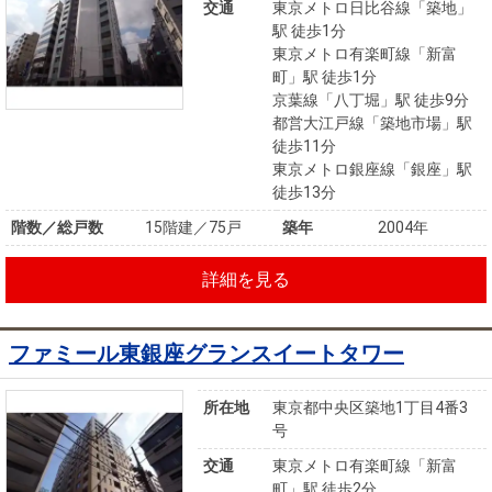
交通
東京メトロ日比谷線「築地」
駅 徒歩1分
東京メトロ有楽町線「新富
町」駅 徒歩1分
京葉線「八丁堀」駅 徒歩9分
都営大江戸線「築地市場」駅
徒歩11分
東京メトロ銀座線「銀座」駅
徒歩13分
階数／総戸数
15階建／75戸
築年
2004年
詳細を見る
ファミール東銀座グランスイートタワー
所在地
東京都中央区築地1丁目4番3
号
交通
東京メトロ有楽町線「新富
町」駅 徒歩2分