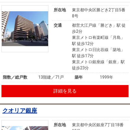
所在地
東京都中央区勝どき2丁目5番
8号
交通
都営大江戸線「勝どき」駅 徒
歩2分
東京メトロ有楽町線「月島」
駅 徒歩12分
東京メトロ日比谷線「築地」
駅 徒歩17分
東京メトロ銀座線「銀座」駅
徒歩23分
階数／総戸数
13階建／71戸
築年
1999年
詳細を見る
クオリア銀座
所在地
東京都中央区銀座7丁目18番