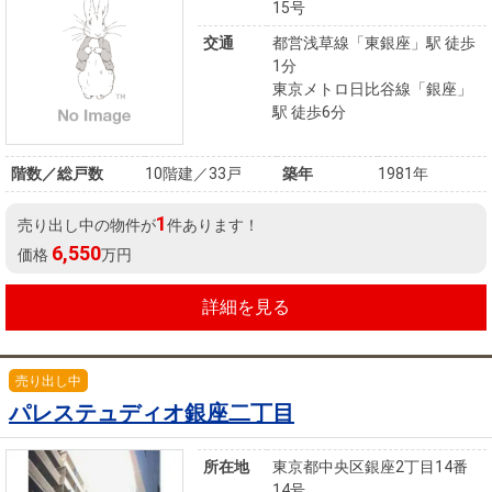
15号
を探
本社地
ニュース
沿革
す
売却
交通
都営浅草線「東銀座」駅 徒歩
会員ページ
図
リリース
1分
投
時手
事業
東京メトロ日比谷線「銀座」
資
取り
用物
会社案内
駅 徒歩6分
閉じる
用
金額
件を
（電子ブ
物
試算
探す
ック版）
階数／総戸数
10階建／33戸
築年
1981年
件
を
1
売り出し中の物件が
件あります！
売却向け
周辺相場
住まい1プ
探
6,550
価格
万円
サービス
検索
ラス（お
す
役立ちコ
詳細を見る
ラム）
購入向け
住宅ロー
住まい1プ
住まいと
売却ガイ
サービス
ンシミュ
ラス（お
売り出し中
暮らしの
ド
パレステュディオ銀座二丁目
レーショ
役立ちコ
税金の本
ン
ラム）
（電子ブ
所在地
東京都中央区銀座2丁目14番
14号