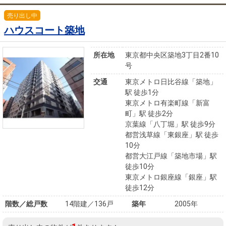
売り出し中
ハウスコート築地
所在地
東京都中央区築地3丁目2番10
号
交通
東京メトロ日比谷線「築地」
駅 徒歩1分
東京メトロ有楽町線「新富
町」駅 徒歩2分
京葉線「八丁堀」駅 徒歩9分
都営浅草線「東銀座」駅 徒歩
10分
都営大江戸線「築地市場」駅
徒歩10分
東京メトロ銀座線「銀座」駅
徒歩12分
階数／総戸数
14階建／136戸
築年
2005年