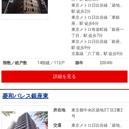
東京メトロ日比谷線「築地」
駅 徒歩2分
東京メトロ日比谷線「東銀
座」駅 徒歩6分
東京メトロ有楽町線「銀座一
丁目」駅 徒歩7分
東京メトロ日比谷線「銀座」
駅 徒歩9分
京葉線「八丁堀」駅 徒歩9分
階数／総戸数
14階建／113戸
築年
2004年
詳細を見る
菱和パレス銀座東
所在地
東京都中央区築地3丁目2番2
号
交通
東京メトロ日比谷線「築地」