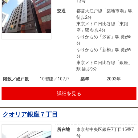
13号
交通
都営大江戸線「築地市場」駅
徒歩2分
東京メトロ日比谷線「東銀
座」駅 徒歩4分
ゆりかもめ「汐留」駅 徒歩5
分
ゆりかもめ「新橋」駅 徒歩9
分
東京メトロ日比谷線「銀座」
駅 徒歩9分
階数／総戸数
10階建／107戸
築年
2003年
詳細を見る
クオリア銀座７丁目
所在地
東京都中央区銀座7丁目15番7
号