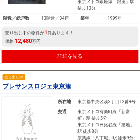
東京メトロ銀座線「銀座」駅
徒歩13分
階数／総戸数
13階建／84戸
築年
1999年
1
売り出し中の物件が
件あります！
12,480
価格
万円
詳細を見る
売り出し中
プレサンスロジェ東京湊
所在地
東京都中央区湊3丁目12番9号
交通
東京メトロ有楽町線「新富
町」駅 徒歩5分
東京メトロ日比谷線「築地」
駅 徒歩8分
京葉線「八丁堀」駅 徒歩9分