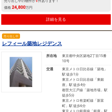
1
売り出し中の物件が
件あります！
24,800
価格
万円
詳細を見る
売り出し中
レフィール築地レジデンス
所在地
東京都中央区築地2丁目15番
10号
交通
東京メトロ日比谷線「築地」
駅 徒歩1分
東京メトロ日比谷線「東銀
座」駅 徒歩4分
都営大江戸線「築地市場」駅
徒歩5分
東京メトロ有楽町線「新富
町」駅 徒歩6分
東京メトロ銀座線「銀座」駅