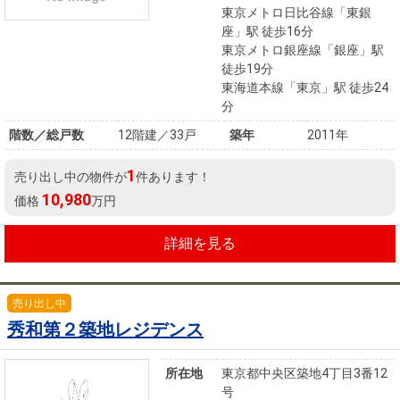
東京メトロ日比谷線「東銀
座」駅 徒歩16分
東京メトロ銀座線「銀座」駅
徒歩19分
東海道本線「東京」駅 徒歩24
分
階数／総戸数
12階建／33戸
築年
2011年
1
売り出し中の物件が
件あります！
10,980
価格
万円
詳細を見る
売り出し中
秀和第２築地レジデンス
所在地
東京都中央区築地4丁目3番12
号