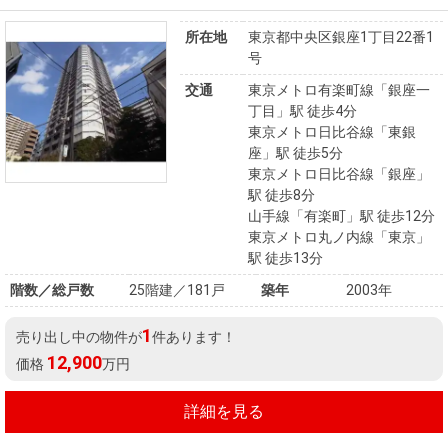
所在地
東京都中央区銀座1丁目22番1
号
交通
東京メトロ有楽町線「銀座一
丁目」駅 徒歩4分
東京メトロ日比谷線「東銀
座」駅 徒歩5分
東京メトロ日比谷線「銀座」
駅 徒歩8分
山手線「有楽町」駅 徒歩12分
東京メトロ丸ノ内線「東京」
駅 徒歩13分
階数／総戸数
25階建／181戸
築年
2003年
1
売り出し中の物件が
件あります！
12,900
価格
万円
詳細を見る