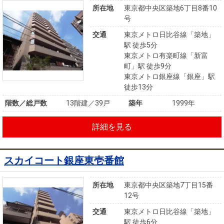
所在地
東京都中央区築地6丁目8番10
号
交通
東京メトロ日比谷線「築地」
駅 徒歩5分
東京メトロ有楽町線「新富
町」駅 徒歩9分
東京メトロ銀座線「銀座」駅
徒歩13分
階数／総戸数
13階建／39戸
築年
1999年
詳細を見る
スカイコート銀座東壱番館
所在地
東京都中央区築地7丁目15番
12号
交通
東京メトロ日比谷線「築地」
駅 徒歩6分