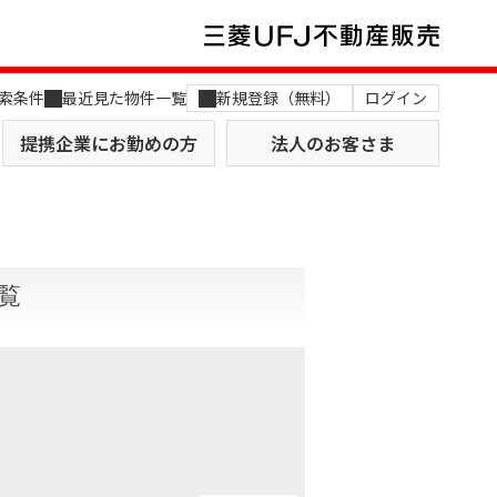
索条件
最近見た物件一覧
新規登録（無料）
ログイン
提携企業にお勤めの方
法人のお客さま
覧
店舗のご案内（関西）
MUFG Way
土地を探す
AI不動産査定
役員一覧
おすすめ物件から探す