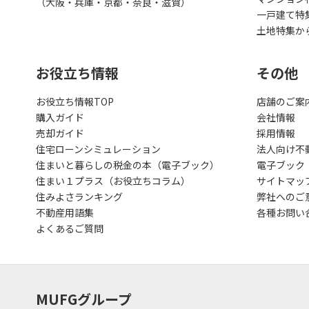
（大阪・兵庫・京都・奈良・滋賀）
一戸建て特
土地特集か
お役立ち情報
その他
お役立ち情報TOP
店舗のご案
購入ガイド
会社情報
売却ガイド
採用情報
住宅ローンシミュレーション
法人向け不
住まいと暮らしの税金の本（電子ブック）
電子ブック
住まい１プラス（お役立ちコラム）
サイトマッ
住みよさランキング
弊社へのご
不動産用語集
各種お問い
よくあるご質問
MUFGグループ