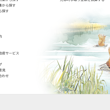
集から探す
ら探す
内
動産サービス
プ
意見
合わせ