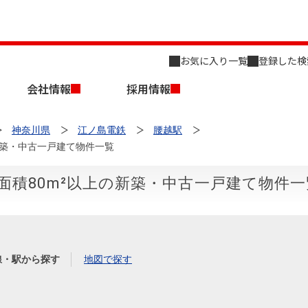
お気に入り一覧
登録した検
会社情報
採用情報
神奈川県
江ノ島電鉄
腰越駅
新築・中古一戸建て物件一覧
面積80m²以上の新築・中古一戸建て物件一
店舗のご案内（名古屋）
会社概要
キャリア採用情報
新築・中古一戸建てを探す
売却相談
線・駅から探す
地図で探す
組織図
事業用物件を探す