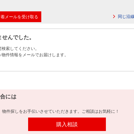
本社地図
同じ沿
新着メールを受け取る
住宅ローンシミュレーション
周辺相場検索
ませんでした。
購入ガイド
売却ガイド
度検索してください。
う物件情報をメールでお届けします。
合には
、物件探しをお手伝いさせていただきます。ご相談はお気軽に！
購入相談