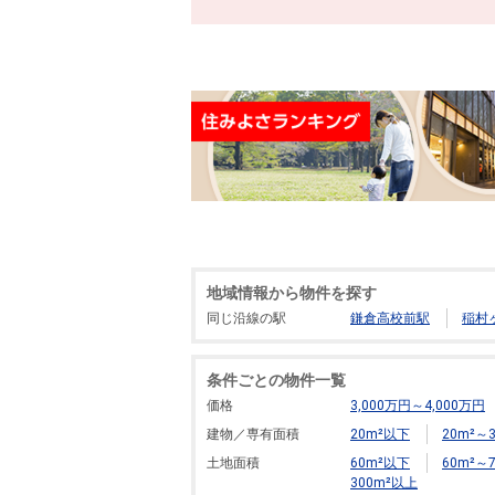
地域情報から物件を探す
同じ沿線の駅
鎌倉高校前駅
稲村
条件ごとの物件一覧
価格
3,000万円～4,000万円
建物／専有面積
20m²以下
20m²～3
土地面積
60m²以下
60m²～7
300m²以上