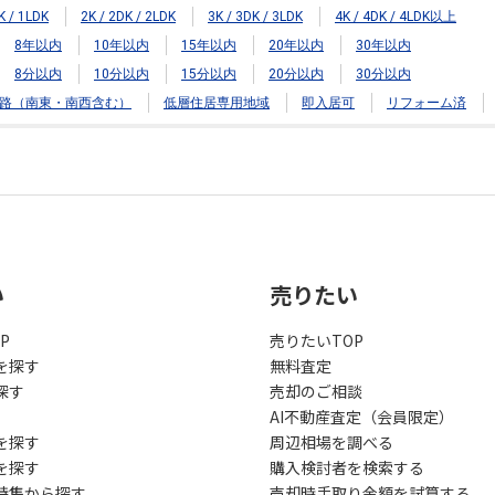
K / 1LDK
2K / 2DK / 2LDK
3K / 3DK / 3LDK
4K / 4DK / 4LDK以上
8年以内
10年以内
15年以内
20年以内
30年以内
8分以内
10分以内
15分以内
20分以内
30分以内
路（南東・南西含む）
低層住居専用地域
即入居可
リフォーム済
い
売りたい
P
売りたいTOP
を探す
無料査定
探す
売却のご相談
AI不動産査定（会員限定）
を探す
周辺相場を調べる
を探す
購入検討者を検索する
特集から探す
売却時手取り金額を試算する