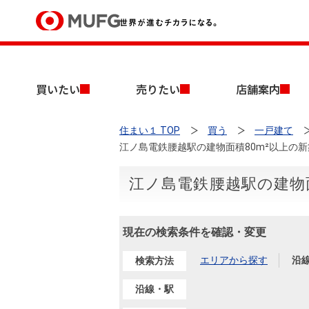
買いたい
買いたい
売りたい
店舗案内
売りたい
住まい１ TOP
買う
一戸建て
店舗案内
江ノ島電鉄腰越駅の建物面積80m²以上の
買いたいTOP
売りたいTOP
店舗案内TOP
会社情報TOP
採用情報TOP
会社情報
江ノ島電鉄腰越駅の建物
採用情報
店舗のご案内（首都圏）
ごあいさつ
新卒採用情報
現在の検索条件を確認・変更
中古マンションを探す
無料査定
法人のお客さま
エリアから探す
沿
検索方法
経営ビジョン
沿線・駅
投資用物件を探す
売却時手取り金額試算
提携企業にお勤めの方