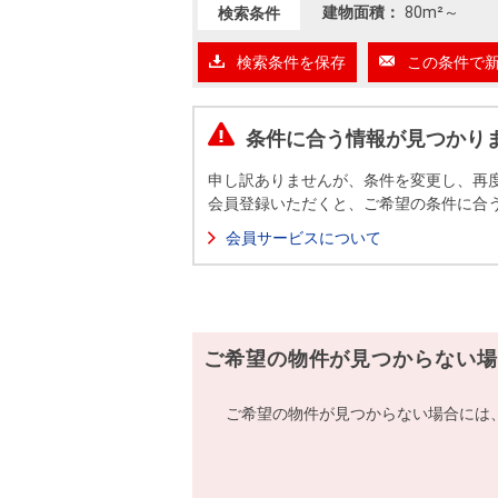
沿革
建物面積：
80m²
～
検索条件
会員ページ
検索条件を保存
この条件で
会社案内（電子ブック版）
購入向けサービス
売却向けサービス
条件に合う情報が見つかり
住まいと暮らしの税金の本（電子ブック）
住まいと暮らしの税金の本（電子ブック）
申し訳ありませんが、条件を変更し、再
会員登録いただくと、ご希望の条件に合
会員サービスについて
ご希望の物件が見つからない場
ご希望の物件が見つからない場合には