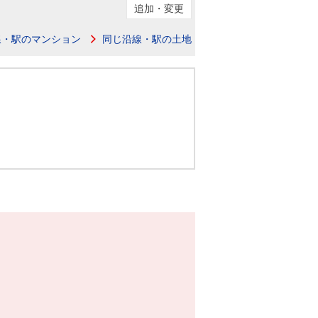
ニュースリリース
追加・変更
線・駅のマンション
同じ沿線・駅の土地
住まい1プラス（お役立ちコラム）
住まい1プラス（お役立ちコラム）
閉じる