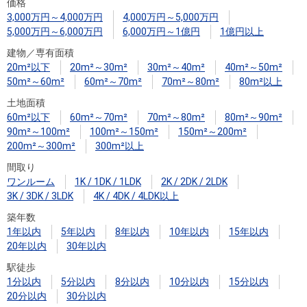
住まいと
ック）
購入ガイ
価格
3,000万円～4,000万円
4,000万円～5,000万円
暮らしの
ド
5,000万円～6,000万円
6,000万円～1億円
1億円以上
税金の本
建物／専有面積
（電子ブ
20m²以下
20m²～30m²
30m²～40m²
40m²～50m²
ック）
50m²～60m²
60m²～70m²
70m²～80m²
80m²以上
土地面積
60m²以下
60m²～70m²
70m²～80m²
80m²～90m²
90m²～100m²
100m²～150m²
150m²～200m²
200m²～300m²
300m²以上
間取り
ワンルーム
1K / 1DK / 1LDK
2K / 2DK / 2LDK
3K / 3DK / 3LDK
4K / 4DK / 4LDK以上
築年数
1年以内
5年以内
8年以内
10年以内
15年以内
20年以内
30年以内
駅徒歩
1分以内
5分以内
8分以内
10分以内
15分以内
20分以内
30分以内