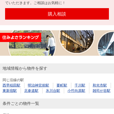
を探
ていただきます。ご相談はお気軽に！
本社地
ニュース
沿革
す
売却
会員ページ
図
リリース
購入相談
投
時手
事業
資
取り
用物
会社案内
閉じる
用
金額
件を
（電子ブ
物
試算
探す
ック版）
件
を
売却向け
周辺相場
住まい1プ
探
サービス
検索
ラス（お
す
役立ちコ
地域情報から物件を探す
ラム）
同じ沿線の駅
購入向け
住宅ロー
住まい1プ
西早稲田駅
明治神宮前駅
要町駅
千川駅
和光市駅
住まいと
売却ガイ
サービス
ンシミュ
ラス（お
東新宿駅
北参道駅
氷川台駅
小竹向原駅
雑司が谷駅
暮らしの
ド
レーショ
役立ちコ
税金の本
ン
ラム）
条件ごとの物件一覧
（電子ブ