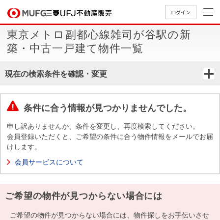
ログイン
東京メトロ副都心線雑司が谷駅の新
買いたい
築・中古一戸建て物件一覧
売りたい
現在の検索条件を確認・変更
店舗案内
買いたいTOP
売りたいTOP
店舗案内TOP
会社情報TOP
採用情報TOP
条件に合う情報が見つかりませんでした。
会社情報
申し訳ありませんが、条件を変更し、再度検索してください。
会員登録いただくと、ご希望の条件に合う物件情報をメールでお届
けします。
採用情報
店舗のご
ごあいさ
新卒採用
店舗のご
会社概
キャリア
店舗のご
MUFG
中古
無
新
売
A
会員サービスについて
案内（首
つ
情報
案内（名
要
採用情報
案内（関
Way
マン
料
築・
却
都圏）
古屋）
西）
法人のお客さま
ショ
査
中古
相
経営ビジ
役員一
ご希望の物件が見つからない場合には
組織図
ンを
定
一戸
談
ョン
覧
探す
建て
提携企業にお勤めの方
ご希望の物件が見つからない場合には、物件探しをお手伝いさせ