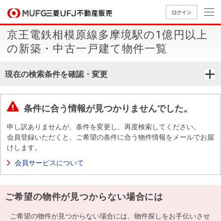
ログイン
京王電鉄相模原線多摩境駅の1億円以上
買いたい
の新築・中古一戸建て物件一覧
売りたい
現在の検索条件を確認・変更
店舗案内
買いたいTOP
売りたいTOP
店舗案内TOP
会社情報TOP
採用情報TOP
条件に合う情報が見つかりませんでした。
会社情報
申し訳ありませんが、条件を変更し、再度検索してください。
会員登録いただくと、ご希望の条件に合う物件情報をメールでお届
けします。
採用情報
店舗のご
ごあいさ
新卒採用
店舗のご
会社概
キャリア
店舗のご
MUFG
中古
無
新
売
A
会員サービスについて
案内（首
つ
情報
案内（名
要
採用情報
案内（関
Way
マン
料
築・
却
都圏）
古屋）
西）
法人のお客さま
ショ
査
中古
相
経営ビジ
役員一
ご希望の物件が見つからない場合には
組織図
ンを
定
一戸
談
ョン
覧
探す
建て
提携企業にお勤めの方
ご希望の物件が見つからない場合には、物件探しをお手伝いさせ