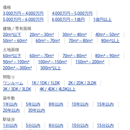
住まいと
ック）
購入ガイ
価格
暮らしの
ド
3,000万円～4,000万円
4,000万円～5,000万円
税金の本
5,000万円～6,000万円
6,000万円～1億円
1億円以上
（電子ブ
建物／専有面積
ック）
20m²以下
20m²～30m²
30m²～40m²
40m²～50m²
50m²～60m²
60m²～70m²
70m²～80m²
80m²以上
土地面積
60m²以下
60m²～70m²
70m²～80m²
80m²～90m²
90m²～100m²
100m²～150m²
150m²～200m²
200m²～300m²
300m²以上
間取り
ワンルーム
1K / 1DK / 1LDK
2K / 2DK / 2LDK
3K / 3DK / 3LDK
4K / 4DK / 4LDK以上
築年数
1年以内
5年以内
8年以内
10年以内
15年以内
20年以内
30年以内
駅徒歩
1分以内
5分以内
8分以内
10分以内
15分以内