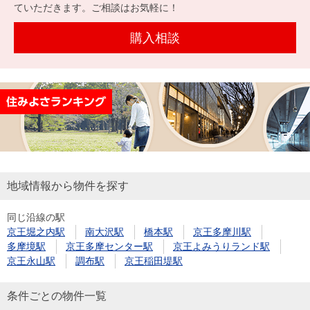
を探
ていただきます。ご相談はお気軽に！
本社地
ニュース
沿革
す
売却
会員ページ
図
リリース
購入相談
投
時手
事業
資
取り
用物
会社案内
閉じる
用
金額
件を
（電子ブ
物
試算
探す
ック版）
件
を
売却向け
周辺相場
住まい1プ
探
サービス
検索
ラス（お
す
役立ちコ
地域情報から物件を探す
ラム）
同じ沿線の駅
購入向け
住宅ロー
住まい1プ
京王堀之内駅
南大沢駅
橋本駅
京王多摩川駅
住まいと
売却ガイ
サービス
ンシミュ
ラス（お
多摩境駅
京王多摩センター駅
京王よみうりランド駅
暮らしの
ド
レーショ
役立ちコ
京王永山駅
調布駅
京王稲田堤駅
税金の本
ン
ラム）
（電子ブ
条件ごとの物件一覧