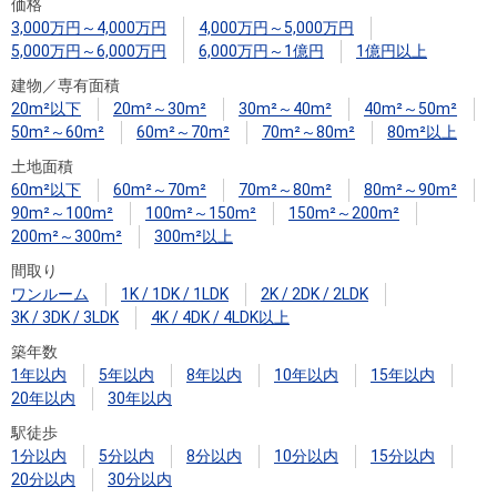
住まいと
ック）
購入ガイ
価格
3,000万円～4,000万円
4,000万円～5,000万円
暮らしの
ド
5,000万円～6,000万円
6,000万円～1億円
1億円以上
税金の本
建物／専有面積
（電子ブ
20m²以下
20m²～30m²
30m²～40m²
40m²～50m²
ック）
50m²～60m²
60m²～70m²
70m²～80m²
80m²以上
土地面積
60m²以下
60m²～70m²
70m²～80m²
80m²～90m²
90m²～100m²
100m²～150m²
150m²～200m²
200m²～300m²
300m²以上
間取り
ワンルーム
1K / 1DK / 1LDK
2K / 2DK / 2LDK
3K / 3DK / 3LDK
4K / 4DK / 4LDK以上
築年数
1年以内
5年以内
8年以内
10年以内
15年以内
20年以内
30年以内
駅徒歩
1分以内
5分以内
8分以内
10分以内
15分以内
20分以内
30分以内