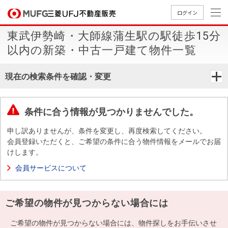
ログイン
東武伊勢崎・大師線蒲生駅の駅徒歩15分
買いたい
以内の新築・中古一戸建て物件一覧
売りたい
現在の検索条件を確認・変更
店舗案内
買いたいTOP
売りたいTOP
店舗案内TOP
会社情報TOP
採用情報TOP
条件に合う情報が見つかりませんでした。
会社情報
申し訳ありませんが、条件を変更し、再度検索してください。
会員登録いただくと、ご希望の条件に合う物件情報をメールでお届
けします。
採用情報
店舗のご
ごあいさ
新卒採用
店舗のご
会社概
キャリア
店舗のご
MUFG
中古
無
新
売
A
会員サービスについて
案内（首
つ
情報
案内（名
要
採用情報
案内（関
Way
マン
料
築・
却
都圏）
古屋）
西）
法人のお客さま
ショ
査
中古
相
経営ビジ
役員一
ご希望の物件が見つからない場合には
組織図
ンを
定
一戸
談
ョン
覧
探す
建て
提携企業にお勤めの方
ご希望の物件が見つからない場合には、物件探しをお手伝いさせ