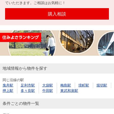
を探
ていただきます。ご相談はお気軽に！
本社地
ニュース
沿革
す
売却
会員ページ
図
リリース
購入相談
投
時手
事業
資
取り
用物
会社案内
閉じる
用
金額
件を
（電子ブ
物
試算
探す
ック版）
件
を
売却向け
周辺相場
住まい1プ
探
サービス
検索
ラス（お
す
役立ちコ
地域情報から物件を探す
ラム）
同じ沿線の駅
購入向け
住宅ロー
住まい1プ
曳舟駅
足利市駅
大袋駅
梅島駅
境町駅
堀切駅
住まいと
売却ガイ
サービス
ンシミュ
ラス（お
押上駅
多々良駅
牛田駅
東武和泉駅
暮らしの
ド
レーショ
役立ちコ
税金の本
ン
ラム）
条件ごとの物件一覧
（電子ブ