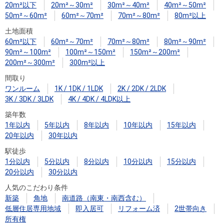
20m²以下
20m²～30m²
30m²～40m²
40m²～50m²
50m²～60m²
60m²～70m²
70m²～80m²
80m²以上
土地面積
60m²以下
60m²～70m²
70m²～80m²
80m²～90m²
90m²～100m²
100m²～150m²
150m²～200m²
200m²～300m²
300m²以上
間取り
ワンルーム
1K / 1DK / 1LDK
2K / 2DK / 2LDK
3K / 3DK / 3LDK
4K / 4DK / 4LDK以上
築年数
1年以内
5年以内
8年以内
10年以内
15年以内
20年以内
30年以内
駅徒歩
1分以内
5分以内
8分以内
10分以内
15分以内
20分以内
30分以内
人気のこだわり条件
新築
角地
南道路（南東・南西含む）
低層住居専用地域
即入居可
リフォーム済
2世帯向き
所有権