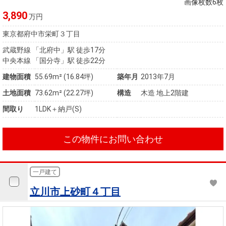
画像枚数6枚
3,890
万円
東京都府中市栄町３丁目
武蔵野線 「北府中」駅 徒歩17分
中央本線 「国分寺」駅 徒歩22分
建物面積
55.69m² (16.84坪)
築年月
2013年7月
土地面積
73.62m² (22.27坪)
構造
木造 地上2階建
間取り
1LDK＋納戸(S)
この物件にお問い合わせ
一戸建て
立川市上砂町４丁目