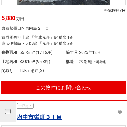
住まいと
ック）
購入ガイ
暮らしの
ド
画像枚数7枚
税金の本
5,880
万円
（電子ブ
東京都墨田区東向島２丁目
ック）
京成電鉄押上線 「京成曳舟」駅 徒歩4分
東武伊勢崎・大師線 「曳舟」駅 徒歩5分
建物面積
56.73m² (17.16坪)
築年月
2025年12月
土地面積
32.01m² (9.68坪)
構造
木造 地上3階建
間取り
1DK＋納戸(S)
この物件にお問い合わせ
一戸建て
府中市栄町３丁目