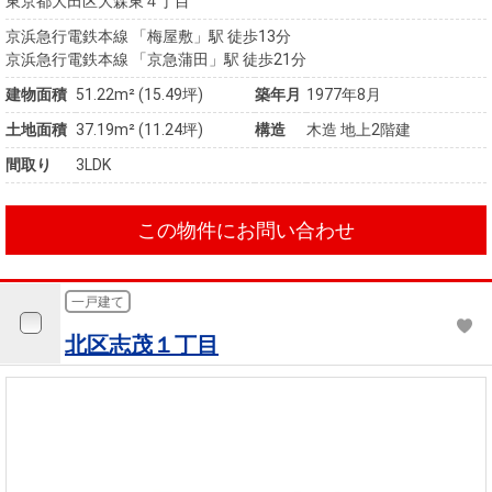
東京都大田区大森東４丁目
京浜急行電鉄本線 「梅屋敷」駅 徒歩13分
京浜急行電鉄本線 「京急蒲田」駅 徒歩21分
建物面積
51.22m² (15.49坪)
築年月
1977年8月
土地面積
37.19m² (11.24坪)
構造
木造 地上2階建
間取り
3LDK
この物件にお問い合わせ
一戸建て
北区志茂１丁目