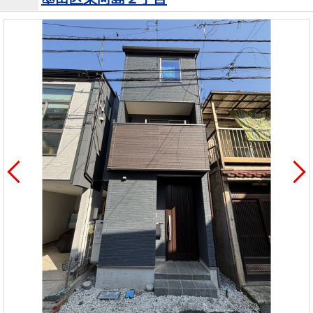
を探
本社地
ニュース
沿革
す
売却
会員ページ
図
リリース
投
時手
事業
資
取り
用物
会社案内
閉じる
用
金額
件を
（電子ブ
物
試算
探す
ック版）
件
を
売却向け
周辺相場
住まい1プ
探
サービス
検索
ラス（お
す
役立ちコ
ラム）
購入向け
住宅ロー
住まい1プ
住まいと
売却ガイ
サービス
ンシミュ
ラス（お
暮らしの
ド
レーショ
役立ちコ
税金の本
ン
ラム）
（電子ブ