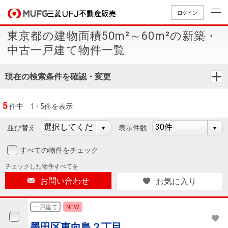
ログイン
東京都の建物面積50m²～60m²の新築・
買いたい
中古一戸建て物件一覧
売りたい
現在の検索条件を確認・変更
店舗案内
5
件中
1 - 5件を表示
買いたいTOP
売りたいTOP
店舗案内TOP
会社情報TOP
採用情報TOP
並び替え
表示件数
会社情報
すべての物件をチェック
採用情報
店舗のご
ごあいさ
新卒採用
店舗のご
会社概
キャリア
店舗のご
MUFG
中古
無
新
売
A
チェックした
物件すべてを
案内（首
つ
情報
案内（名
要
採用情報
案内（関
Way
マン
料
築・
却
お問い合わせ
お気に入り
都圏）
古屋）
西）
法人のお客さま
ショ
査
中古
相
経営ビジ
役員一
組織図
ンを
定
一戸
談
一戸建て
NEW
ョン
覧
探す
建て
提携企業にお勤めの方
墨田区東向島２丁目