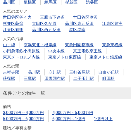
品川区
板橋区
練馬区
杉並区
渋谷区
人気のエリア
世田谷区等々力
三鷹市下連雀
世田谷区奥沢
杉並区荻窪
大田区久が原
品川区東五反田
江東区豊洲
江東区有明
品川区西五反田
港区港南
人気の沿線
山手線
京浜東北・根岸線
東急田園都市線
東急東横線
小田急電鉄小田原線
中央本線
京王電鉄京王線
東京メトロ丸ノ内線
東京メトロ東西線
東京メトロ銀座線
人気の駅
吉祥寺駅
品川駅
立川駅
三軒茶屋駅
自由が丘駅
荻窪駅
三鷹駅
田園調布駅
二子玉川駅
町田駅
条件ごとの物件一覧
価格
3,000万円～4,000万円
4,000万円～5,000万円
5,000万円～6,000万円
6,000万円～1億円
1億円以上
建物／専有面積