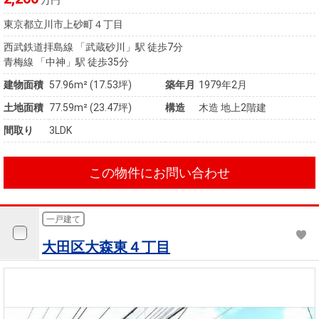
万円
東京都立川市上砂町４丁目
西武鉄道拝島線 「武蔵砂川」駅 徒歩7分
青梅線 「中神」駅 徒歩35分
建物面積
57.96m² (17.53坪)
築年月
1979年2月
土地面積
77.59m² (23.47坪)
構造
木造 地上2階建
間取り
3LDK
この物件にお問い合わせ
一戸建て
大田区大森東４丁目